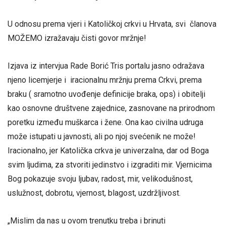
U odnosu prema vjeri i Katoličkoj crkvi u Hrvata, svi članova
MOŽEMO izražavaju čisti govor mržnje!
Izjava iz intervjua Rade Borić Tris portalu jasno odražava
njeno licemjerje i iracionalnu mržnju prema Crkvi, prema
braku ( sramotno uvođenje definicije braka, ops) i obitelji
kao osnovne društvene zajednice, zasnovane na prirodnom
poretku između muškarca i žene. Ona kao civilna udruga
može istupati u javnosti, ali po njoj svećenik ne može!
Iracionalno, jer Katolička crkva je univerzalna, dar od Boga
svim ljudima, za stvoriti jedinstvo i izgraditi mir. Vjernicima
Bog pokazuje svoju ljubav, radost, mir, velikodušnost,
uslužnost, dobrotu, vjernost, blagost, uzdržljivost.
„Mislim da nas u ovom trenutku treba i brinuti