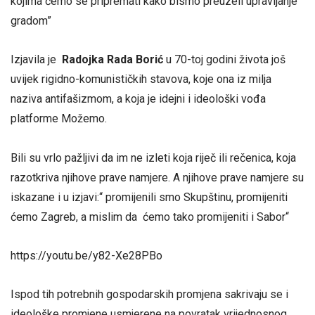
kojima ćemo se pripremati kako bismo preuzeli upravljanje
gradom”
Izjavila je
Radojka Rada Borić
u 70-toj godini života još
uvijek rigidno-komunističkih stavova, koje ona iz milja
naziva antifašizmom, a koja je idejni i ideološki vođa
platforme Možemo.
Bili su vrlo pažljivi da im ne izleti koja riječ ili rečenica, koja
razotkriva njihove prave namjere. A njihove prave namjere su
iskazane i u izjavi:“ promijenili smo Skupštinu, promijeniti
ćemo Zagreb, a mislim da ćemo tako promijeniti i Sabor“
https://youtu.be/y82-Xe28PBo
Ispod tih potrebnih gospodarskih promjena sakrivaju se i
ideološke promjene usmjerene na povratak vrijednosnog