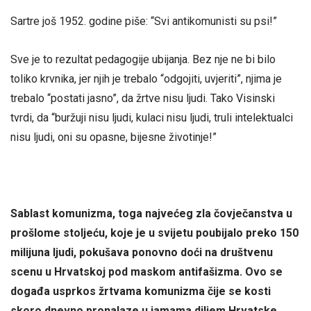
Sartre još 1952. godine piše: “Svi antikomunisti su psi!”
Sve je to rezultat pedagogije ubijanja. Bez nje ne bi bilo
toliko krvnika, jer njih je trebalo “odgojiti, uvjeriti”, njima je
trebalo “postati jasno”, da žrtve nisu ljudi. Tako Visinski
tvrdi, da “buržuji nisu ljudi, kulaci nisu ljudi, truli intelektualci
nisu ljudi, oni su opasne, bijesne životinje!”
Sablast komunizma, toga najvećeg zla čovječanstva u
prošlome stoljeću, koje je u svijetu poubijalo preko 150
milijuna ljudi, pokušava ponovno doći na društvenu
scenu u Hrvatskoj pod maskom antifašizma. Ovo se
događa usprkos žrtvama komunizma čije se kosti
skoro dnevno pronalaze u jamama diljem Hrvatske,