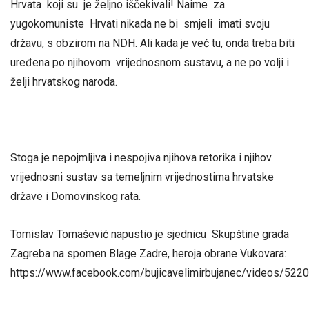
Hrvata koji su je željno iščekivali! Naime za
yugokomuniste Hrvati nikada ne bi smjeli imati svoju
državu, s obzirom na NDH. Ali kada je već tu, onda treba biti
uređena po njihovom vrijednosnom sustavu, a ne po volji i
želji hrvatskog naroda.
Stoga je nepojmljiva i nespojiva njihova retorika i njihov
vrijednosni sustav sa temeljnim vrijednostima hrvatske
države i Domovinskog rata.
Tomislav Tomašević napustio je sjednicu Skupštine grada
Zagreba na spomen Blage Zadre, heroja obrane Vukovara:
https://www.facebook.com/bujicavelimirbujanec/videos/52