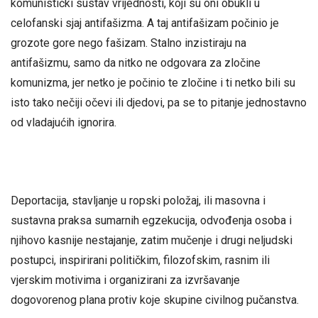
komunistički sustav vrijednosti, koji su oni obukli u
celofanski sjaj antifašizma. A taj antifašizam počinio je
grozote gore nego fašizam. Stalno inzistiraju na
antifašizmu, samo da nitko ne odgovara za zločine
komunizma, jer netko je počinio te zločine i ti netko bili su
isto tako nečiji očevi ili djedovi, pa se to pitanje jednostavno
od vladajućih ignorira.
Deportacija, stavljanje u ropski položaj, ili masovna i
sustavna praksa sumarnih egzekucija, odvođenja osoba i
njihovo kasnije nestajanje, zatim mučenje i drugi neljudski
postupci, inspirirani političkim, filozofskim, rasnim ili
vjerskim motivima i organizirani za izvršavanje
dogovorenog plana protiv koje skupine civilnog pučanstva.