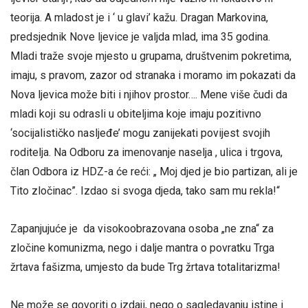
teorija. A mladost je i ‘ u glavi’ kažu. Dragan Markovina,
predsjednik Nove ljevice je valjda mlad, ima 35 godina.
Mladi traže svoje mjesto u grupama, društvenim pokretima,
imaju, s pravom, zazor od stranaka i moramo im pokazati da
Nova ljevica može biti i njihov prostor…. Mene više čudi da
mladi koji su odrasli u obiteljima koje imaju pozitivno
‘socijalističko nasljeđe’ mogu zanijekati povijest svojih
roditelja. Na Odboru za imenovanje naselja , ulica i trgova,
član Odbora iz HDZ-a će reći: „ Moj djed je bio partizan, ali je
Tito zločinac”. Izdao si svoga djeda, tako sam mu rekla!“
Zapanjujuće je da visokoobrazovana osoba „ne zna“ za
zločine komunizma, nego i dalje mantra o povratku Trga
žrtava fašizma, umjesto da bude Trg žrtava totalitarizma!
Ne može se govoriti o izdaji, nego o sagledavanju istine i