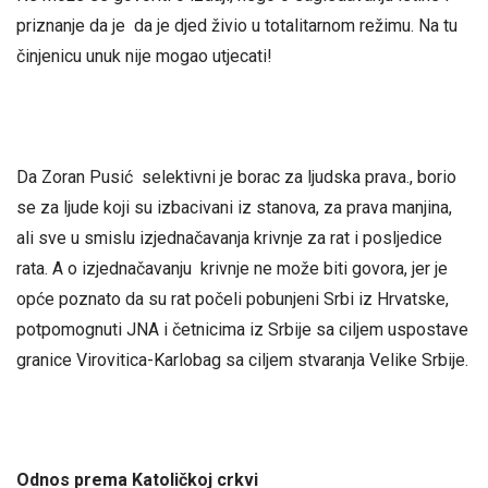
priznanje da je da je djed živio u totalitarnom režimu. Na tu
činjenicu unuk nije mogao utjecati!
Da Zoran Pusić selektivni je borac za ljudska prava., borio
se za ljude koji su izbacivani iz stanova, za prava manjina,
ali sve u smislu izjednačavanja krivnje za rat i posljedice
rata. A o izjednačavanju krivnje ne može biti govora, jer je
opće poznato da su rat počeli pobunjeni Srbi iz Hrvatske,
potpomognuti JNA i četnicima iz Srbije sa ciljem uspostave
granice Virovitica-Karlobag sa ciljem stvaranja Velike Srbije.
Odnos prema Katoličkoj crkvi