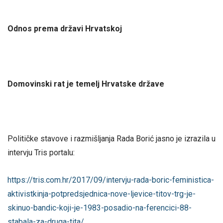
Odnos prema državi Hrvatskoj
Domovinski rat je temelj Hrvatske države
Političke stavove i razmišljanja Rada Borić jasno je izrazila u
intervju Tris portalu:
https://tris.com.hr/2017/09/intervju-rada-boric-feministica-
aktivistkinja-potpredsjednica-nove-ljevice-titov-trg-je-
skinuo-bandic-koji-je-1983-posadio-na-ferencici-88-
stabala-za-druga-tita/