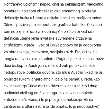
‘kontrarevolucionarni’ napad, onaj na sekularizam, vjerojatno
ohrabren uspjehom obiteljaša oko sramotnog uvođenja
definicije braka u Ustav, a dakako osnažen marljivim radom
Crkve i pozivanjem na postotak građana katolika. Crkvu pri
tom ne zanima ‘ustavna definicija’ – zašto i bi kad se i
definicija utemeljenja hrvatske suvremene države na
antifašizmu niječe – već bi Crkva ponovo da je odgovorna
za obrazovanje, zdravstvo, socijalnu skrb. Eto, državi bi
mogla ostaviti vojsku i policiju. Pogledajte kako nama može
doći biskup iz Austrije, i s oltara držati po crkveni nauk
nedopustive, političke govore, što mu u Austriji nikad ne bi
pošlo za rukom, a vjerojatno ni palo na pamet. U redu, kao
civilna udruga Crkva može kritizirati vlast, kao što i drugi
sudionici civilnog društva mogu, ili vi novinari možete
kritizirati našu vladu, i to je pitanje demokracije. Ali da
zahtijevaš s oltara zabrane, da prijetiš, to je nedopustivo“