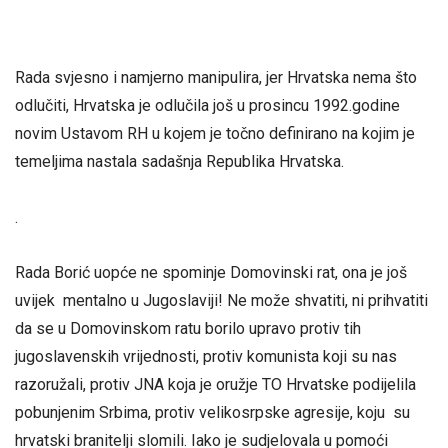
Rada svjesno i namjerno manipulira, jer Hrvatska nema što
odlučiti, Hrvatska je odlučila još u prosincu 1992.godine
novim Ustavom RH u kojem je točno definirano na kojim je
temeljima nastala sadašnja Republika Hrvatska.
.
Rada Borić uopće ne spominje Domovinski rat, ona je još
uvijek mentalno u Jugoslaviji! Ne može shvatiti, ni prihvatiti
da se u Domovinskom ratu borilo upravo protiv tih
jugoslavenskih vrijednosti, protiv komunista koji su nas
razoružali, protiv JNA koja je oružje TO Hrvatske podijelila
pobunjenim Srbima, protiv velikosrpske agresije, koju su
hrvatski branitelji slomili. Iako je sudjelovala u pomoći