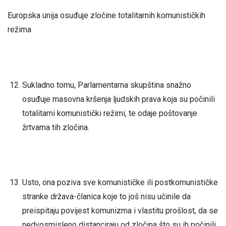
Europska unija osuđuje zločine totalitarnih komunističkih
režima
Sukladno tomu, Parlamentarna skupština snažno
osuđuje masovna kršenja ljudskih prava koja su počinili
totalitarni komunistički režimi, te odaje poštovanje
žrtvama tih zločina.
Usto, ona poziva sve komunističke ili postkomunističke
stranke država-članica koje to još nisu učinile da
preispitaju povijest komunizma i vlastitu prošlost, da se
nedvosmisleno distanciraju od zločina što su ih počinili