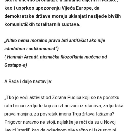
kao i usprkos upozorenju Vijeća Europe, da
demokratske države moraju uklanjati nasljeđe bivših
komunističkih totalitarnih sustava.
„Nitko nema moralno pravo biti antifašist ako nije
istodobno i antikomunist“)
( Hannah Arendt, njemačka filozofkinja mučena od
Gestapo-a)
A Rada i dalje nastavlja:
„
Tko je veći aktivist od Zorana Pusića koji se na početku
rata brinuo za ljude koji su izbacivani iz stanova, za ljudska
prava manjina, za povratak imena Trga žrtava fašizma?
Prigovor naravno ne stoji, najlakše je reći da su u Novoj
ljevici ‘stariji’, kao da odjednom nije važno ni iskustvo ni