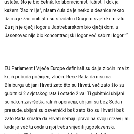
ustaša, što je bio četnik, kolaboracionist, fašist. I dok ja
kažem “žao mi je”, nisam čula da je netko s desnice rekao
da mu je žao onih što su stradali u Drugom svjetskom ratu.
Za njih je dječji logor u Jastrebarskom bio dječji dom, a
Jasenovac nije bio koncentracijski logor već sabirni logor:::“
EU Parlament i Vijeće Europe definirali su da je zločin ma iz
kojih pobuda počinjen, zločin. Reče Rada da nisu na
Bleiburgu ubijani Hrvati zato što su Hrvati, već zato što su
gubitnici 2.svjetskog rata i ostade živa! Ti gubitnici ubijani
su nakon završetka ratnih operacija, ubijani su bez Suda i
presude, ubijani su osvetnički baš zato što su Hrvati i baš
zato Rada smatra da Hrvati nemaju pravo na svoju državu, ali
kada je već tu onda u njoj treba vrijediti jugoslavenski,