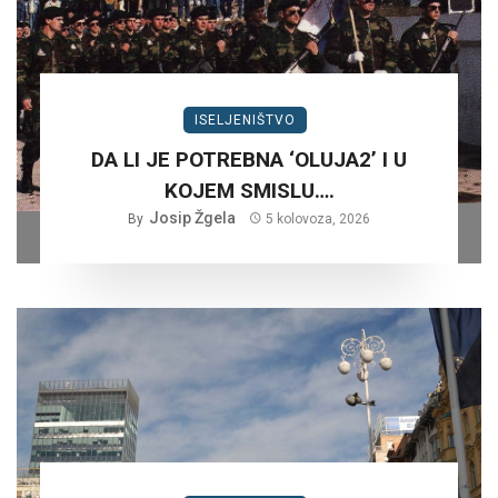
ISELJENIŠTVO
DA LI JE POTREBNA ‘OLUJA2’ I U
KOJEM SMISLU….
Josip Žgela
By
5 kolovoza, 2026