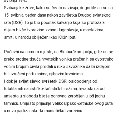
svibnju 1945.
Svibanjske žrtve, kako se često nazivaju, dogodile su se na
15. svibnja, tjedan dana nakon završetka Drugog svjetskog
rata (DSR). To je bio početak kalvarije koja se protezala
diljem bivše tvorevine zvane Jugoslavija, u marševima
smrti, u narodu obilježeni kao Križni put.
Počevši na samom mjestu, na Bleiburškom polju, gdje su se
preko stotine tisuća hrvatskih vojnika pračenih sa dvostruko
većim brojem civila predali u ruke saveznika da bi izdajom
bili izručeni partizanima, njihovim krvnicima.
I dok je svijet slavio svršetak DSR, oslobođenja od
totalitarnih nacističko-fašističkih režima, hrvatski narod
umjesto u slobodu bijaše ponovno zarobljen u još jednu
tamnicu. Umjesto prijašnje velikosrpsko-četnićke ovog puta
u novu partizansko-komunističku tvorevinu.