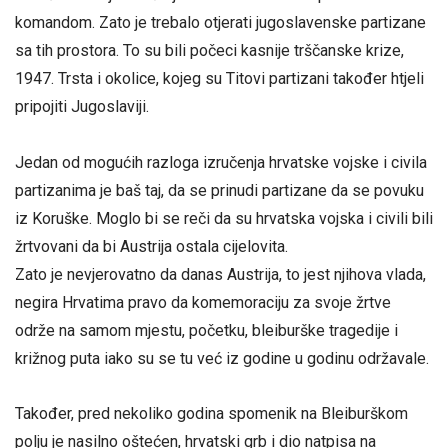
komandom. Zato je trebalo otjerati jugoslavenske partizane
sa tih prostora. To su bili počeci kasnije trščanske krize,
1947. Trsta i okolice, kojeg su Titovi partizani također htjeli
pripojiti Jugoslaviji.
Jedan od mogućih razloga izručenja hrvatske vojske i civila
partizanima je baš taj, da se prinudi partizane da se povuku
iz Koruške. Moglo bi se reči da su hrvatska vojska i civili bili
žrtvovani da bi Austrija ostala cijelovita.
Zato je nevjerovatno da danas Austrija, to jest njihova vlada,
negira Hrvatima pravo da komemoraciju za svoje žrtve
održe na samom mjestu, početku, bleiburške tragedije i
križnog puta iako su se tu već iz godine u godinu održavale.
Također, pred nekoliko godina spomenik na Bleiburškom
polju je nasilno oštećen, hrvatski grb i dio natpisa na