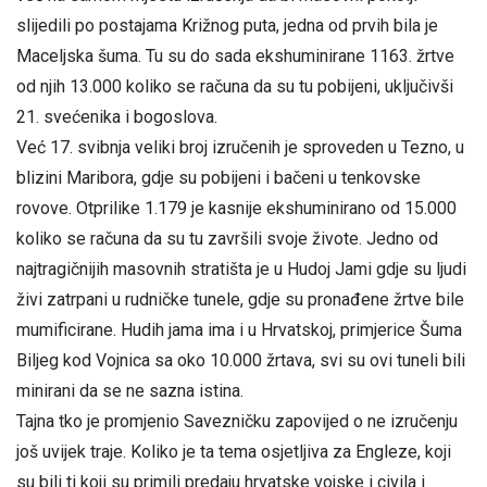
slijedili po postajama Križnog puta, jedna od prvih bila je
Maceljska šuma. Tu su do sada ekshuminirane 1163. žrtve
od njih 13.000 koliko se računa da su tu pobijeni, uključivši
21. svećenika i bogoslova.
Već 17. svibnja veliki broj izručenih je sproveden u Tezno, u
blizini Maribora, gdje su pobijeni i bačeni u tenkovske
rovove. Otprilike 1.179 je kasnije ekshuminirano od 15.000
koliko se računa da su tu završili svoje živote. Jedno od
najtragičnijih masovnih stratišta je u Hudoj Jami gdje su ljudi
živi zatrpani u rudničke tunele, gdje su pronađene žrtve bile
mumificirane. Hudih jama ima i u Hrvatskoj, primjerice Šuma
Biljeg kod Vojnica sa oko 10.000 žrtava, svi su ovi tuneli bili
minirani da se ne sazna istina.
Tajna tko je promjenio Savezničku zapovijed o ne izručenju
još uvijek traje. Koliko je ta tema osjetljiva za Engleze, koji
su bili ti koji su primili predaju hrvatske vojske i civila i