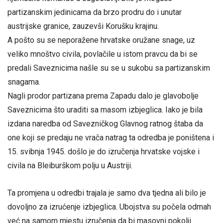
partizanskim jedinicama da brzo prodru do i unutar
austrijske granice, zauzevši Korušku krajinu.
A pošto su se neporažene hrvatske oružane snage, uz
veliko mnoštvo civila, povlačile u istom pravcu da bi se
predali Saveznicima našle su se u sukobu sa partizanskim
snagama.
Nagli prodor partizana prema Zapadu dalo je glavobolje
Saveznicima što uraditi sa masom izbjeglica. Iako je bila
izdana naredba od Savezničkog Glavnog ratnog štaba da
one koji se predaju ne vrača natrag ta odredba je poništena i
15. svibnja 1945. došlo je do izručenja hrvatske vojske i
civila na Bleiburškom polju u Austriji.
Ta promjena u odredbi trajala je samo dva tjedna ali bilo je
dovoljno za izrućenje izbjeglica. Ubojstva su počela odmah
već na samom mjestu izručenja da bi masovni pokolji