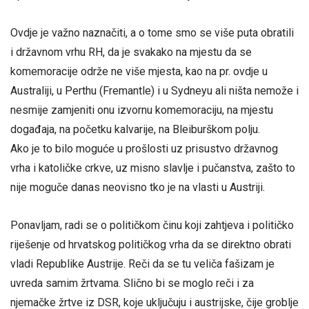
Ovdje je važno naznačiti, a o tome smo se više puta obratili
i državnom vrhu RH, da je svakako na mjestu da se
komemoracije održe ne više mjesta, kao na pr. ovdje u
Australiji, u Perthu (Fremantle) i u Sydneyu ali ništa nemože i
nesmije zamjeniti onu izvornu komemoraciju, na mjestu
događaja, na početku kalvarije, na Bleiburškom polju.
Ako je to bilo moguće u prošlosti uz prisustvo državnog
vrha i katoličke crkve, uz misno slavlje i pučanstva, zašto to
nije moguče danas neovisno tko je na vlasti u Austriji.
Ponavljam, radi se o političkom činu koji zahtjeva i političko
riješenje od hrvatskog političkog vrha da se direktno obrati
vladi Republike Austrije. Reči da se tu veliča fašizam je
uvreda samim žrtvama. Slično bi se moglo reči i za
njemačke žrtve iz DSR, koje uključuju i austrijske, čije groblje