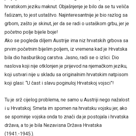
hrvatskom jeziku maknut. Objašnjenje je bilo da se tu veliča
fašizam, to jest ustaštvo. Najinteresantnije je bio razlog sa
grbom, zašto je skinut, jer da se radi o ustaškom grbu, jer je
početno polje bijele boje!
Ako se pogleda diljem Austrije ima niz hrvatskih grbova sa
prvim početnim bijelim poljem, iz vremena kad je Hrvatska
bila dio hasburškog carstva. Jasno, radi se o izlici. Dio
naslova koji nije otklonjen je prijevod na njemačkom jeziku,
koji ustvari nije u skladu sa originalnim hrvatskim natpisom
koji glasi: “U čast i slavu poginuloj Hrvatskoj vojsci”!
Tu je srž cijelog problema, ne samo u Austriji nego nažalost
i u Hrvatskoj. Smeta im spomen na hrvatsku vojsku jer, ako
se spominje vojska onda to znači da je postojala i hrvatska
država, a to je bila Nezavisna Država Hrvatska
(1941.-1945.).