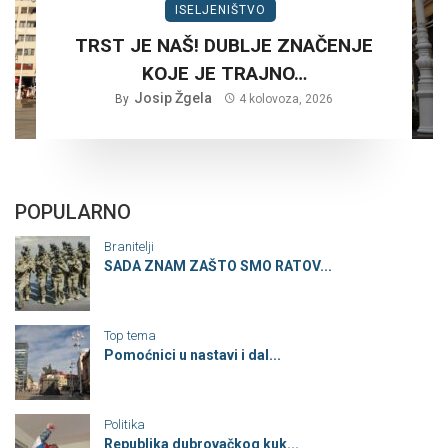
ISELJENIŠTVO
TRST JE NAŠ! DUBLJE ZNAČENJE
KOJE JE TRAJNO…
Josip Žgela
By
4 kolovoza, 2026
POPULARNO
Branitelji
SADA ZNAM ZAŠTO SMO RATOV...
Top tema
Pomoćnici u nastavi i dal...
Politika
Republika dubrovačkog kuk...