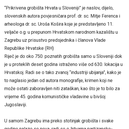
“Prikrivena grobišta Hrvata u Sloveniji” je naslov, dijelo,
slovenskih autora povjesničara prof. dr. sc. Mitje Ferenca i
arheologa dr. sc. Uroša Košira koje je predstavljeno 11.
veljače o.g. u prepunom Hrvatskom narodnom kazalištu u
Zagrebu uz prisustvo predsjednika i članova Vlade
Republike Hrvatske (RH)
Riječ je do oko 750. poznatih grobišta samo u Sloveniji dok
je u proteklih deset godina istraženo više od 630. lokacija u
Hrvatskoj. Radi se o tako zvanoj “industriji ubijanja”, kako je
to naglasio jedan od autora monografije, krimen koji ne
može ostati zaboravljen niti zataškan, kao što je to bilo za
vrijeme 45. godina komunističke vladavine u bivšoj
Jugoslaviji.
U samom Zagrebu ima preko stotinjak grobišta i svake
godine nalaze se nova, radi se o žrtvama partizansko-