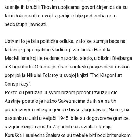
kasnije ih izručili Titovim ubojicama, govori činjenica da su
tajni dokumenti o ovoj tragediji i dalje pod embargom,
nedostupni javnosti.
Ustvari to je bila politička odluka, zato se sumnja baca na
tadašnjeg specijalnog vladinog izaslanika Harolda
MacMillana koji je te dane nazočio, sletio, u blizini Bleiburga
u Klagenfurtu. O tome je pisao engleski povjesničar ruskog
poprijekla Nikolai Tolstoy u svojoj knjizi “The Klagenfurt
Conspiracy”.
Pošto su partizani u svom brzom prodoru zauzeli dio
Austrije postalo je nužno Saveznicima da ih se sa tih
prostora vrati natrag u granice bivše Jugoslavije. Naime, na
sastanku u Jalti u veljači 1945. bile su dogovorene granice,
razgraničenja, između Zapadnih saveznika i Rusije.
Koruška i susjedna Štajarska su trebale biti pod britanskom