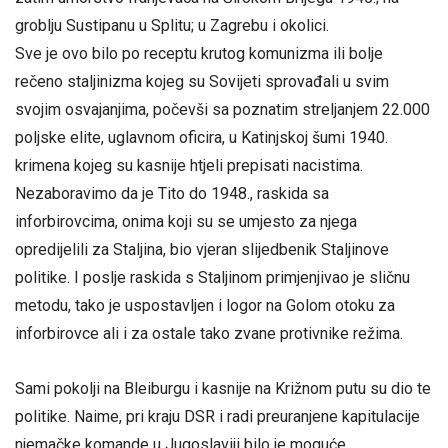
groblju Sustipanu u Splitu; u Zagrebu i okolici.
Sve je ovo bilo po receptu krutog komunizma ili bolje
rečeno staljinizma kojeg su Sovijeti sprovađali u svim
svojim osvajanjima, počevši sa poznatim streljanjem 22.000
poljske elite, uglavnom oficira, u Katinjskoj šumi 1940.
krimena kojeg su kasnije htjeli prepisati nacistima.
Nezaboravimo da je Tito do 1948., raskida sa
inforbirovcima, onima koji su se umjesto za njega
opredijelili za Staljina, bio vjeran slijedbenik Staljinove
politike. I poslje raskida s Staljinom primjenjivao je sličnu
metodu, tako je uspostavljen i logor na Golom otoku za
inforbirovce ali i za ostale tako zvane protivnike režima.
Sami pokolji na Bleiburgu i kasnije na Križnom putu su dio te
politike. Naime, pri kraju DSR i radi preuranjene kapitulacije
njemačke komande u Jugoslaviji bilo je moguće