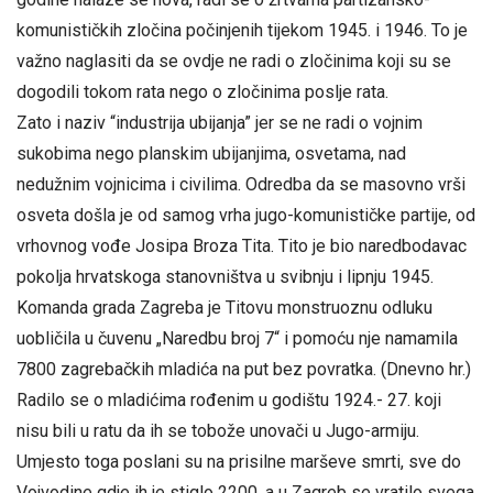
komunističkih zločina počinjenih tijekom 1945. i 1946. To je
važno naglasiti da se ovdje ne radi o zločinima koji su se
dogodili tokom rata nego o zločinima poslje rata.
Zato i naziv “industrija ubijanja” jer se ne radi o vojnim
sukobima nego planskim ubijanjima, osvetama, nad
nedužnim vojnicima i civilima. Odredba da se masovno vrši
osveta došla je od samog vrha jugo-komunističke partije, od
vrhovnog vođe Josipa Broza Tita. Tito je bio naredbodavac
pokolja hrvatskoga stanovništva u svibnju i lipnju 1945.
Komanda grada Zagreba je Titovu monstruoznu odluku
uobličila u čuvenu „Naredbu broj 7“ i pomoću nje namamila
7800 zagrebačkih mladića na put bez povratka. (Dnevno hr.)
Radilo se o mladićima rođenim u godištu 1924.- 27. koji
nisu bili u ratu da ih se tobože unovači u Jugo-armiju.
Umjesto toga poslani su na prisilne marševe smrti, sve do
Vojvodine gdje ih je stiglo 2200, a u Zagreb se vratilo svega