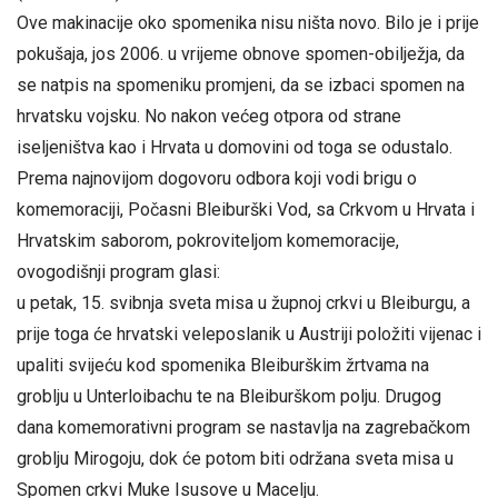
Ove makinacije oko spomenika nisu ništa novo. Bilo je i prije
pokušaja, jos 2006. u vrijeme obnove spomen-obilježja, da
se natpis na spomeniku promjeni, da se izbaci spomen na
hrvatsku vojsku. No nakon većeg otpora od strane
iseljeništva kao i Hrvata u domovini od toga se odustalo.
Prema najnovijom dogovoru odbora koji vodi brigu o
komemoraciji, Počasni Bleiburški Vod, sa Crkvom u Hrvata i
Hrvatskim saborom, pokroviteljom komemoracije,
ovogodišnji program glasi:
u petak, 15. svibnja sveta misa u župnoj crkvi u Bleiburgu, a
prije toga će hrvatski veleposlanik u Austriji položiti vijenac i
upaliti svijeću kod spomenika Bleiburškim žrtvama na
groblju u Unterloibachu te na Bleiburškom polju. Drugog
dana komemorativni program se nastavlja na zagrebačkom
groblju Mirogoju, dok će potom biti održana sveta misa u
Spomen crkvi Muke Isusove u Macelju.