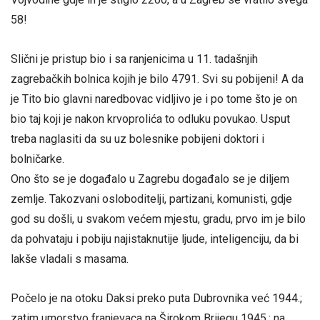
58!
Slični je pristup bio i sa ranjenicima u 11. tadašnjih
zagrebačkih bolnica kojih je bilo 4791. Svi su pobijeni! A da
je Tito bio glavni naredbovac vidljivo je i po tome što je on
bio taj koji je nakon krvoprolića to odluku povukao. Usput
treba naglasiti da su uz bolesnike pobijeni doktori i
bolničarke.
Ono što se je događalo u Zagrebu događalo se je diljem
zemlje. Takozvani osloboditelji, partizani, komunisti, gdje
god su došli, u svakom većem mjestu, gradu, prvo im je bilo
da pohvataju i pobiju najistaknutije ljude, inteligenciju, da bi
lakše vladali s masama.
Počelo je na otoku Daksi preko puta Dubrovnika već 1944.;
zatim umorstvo franjevaca na Širokom Brijegu 1945.; na