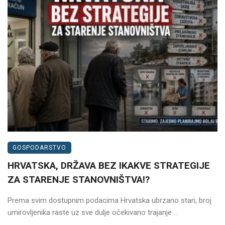
GOSPODARSTVO
HRVATSKA, DRŽAVA BEZ IKAKVE STRATEGIJE
ZA STARENJE STANOVNIŠTVA!?
Prema svim dostupnim podacima Hrvatska ubrzano stari, broj
umirovljenika raste uz sve dulje očekivano trajanje ...