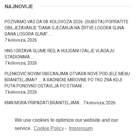
NAJNOVIJE
POZIVAMO VAS DA 08. KOLOVOZA 2026. (SUBOTA) POPRATITE
OBILJEŽAVANJE “DANA SJEĆANJA NA ŽRTVE LOGORA GLINA-
DANA LOGORA GLINA”….
7 kolovoza, 2026
HNS I DRŽAVA GLUME RED, A HULIGANI I DALJE VLADAJU
STADIONIMA….
7 kolovoza, 2026
PLENKOVIĆ NOVIM OBEĆANJIMA OTVARA NOVE PODJELE MEĐU
BRANITELJIMA!? …. A RADNIČKE MIROVINE PO TKO ZNA KOJI
PUTA PONOVNO OSTAVLJA PO STRANI…
7 kolovoza, 2026
KNIN MORA PRIPADATI BRANITELJIMA…
7 kolovoza, 2026
ŽIVIMO LI U VREMENIMA POVRATKA STVORITELJA?
6 kolovoza,
2026
We use cookies to optimize our website and our
service.
Cookie Policy
-
Impressum