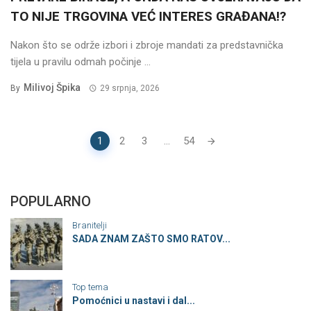
TO NIJE TRGOVINA VEĆ INTERES GRAĐANA!?
Nakon što se održe izbori i zbroje mandati za predstavnička
tijela u pravilu odmah počinje ...
Milivoj Špika
By
29 srpnja, 2026
POSTS
1
2
3
...
54
NAVIGATION
POPULARNO
Branitelji
SADA ZNAM ZAŠTO SMO RATOV...
Top tema
Pomoćnici u nastavi i dal...