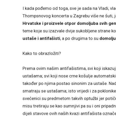
I kada pođemo od toga, sve je sada na Vladi, vla
Thompsnovog koncerta u Zagrebu više ne šuti, j
Hrvatske i proizvele otpor domoljuba svih gene
teme koje su izazvale dvije sukobljene strane koj
ustaše i antifašisti
, a po drugima to su
domoljub
Kako to obrazložiti?
Prema ovim našim antifašistima, svi koji iskaz
ustašama; svi koji nose crne košulje automatski 
također po njima postao sinonim za ustaše. Nada
smatraju se ustašama; isto vrijedi i za poklonik
svećenici su predmetom takvih optužbi jer potiču
misu tretiraju se kao sumnjivi pa su i oni pripadn
dijeli stavove ovih naših kvazi antifašista označe