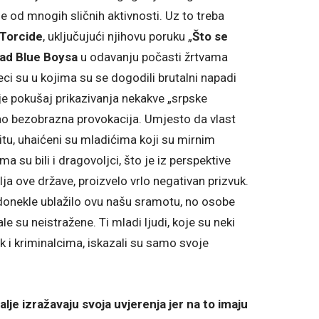
se od mnogih sličnih aktivnosti. Uz to treba
Torcide
, uključujući njihovu poruku „
Što se
ad Blue Boysa
u odavanju počasti žrtvama
ci su u kojima su se dogodili brutalni napadi
je pokušaj prikazivanja nekakve „srpske
ao bezobrazna provokacija. Umjesto da vlast
itu, uhaićeni su mladićima koji su mirnim
 su bili i dragovoljci, što je iz perspektive
a ove države, proizvelo vrlo negativan prizvuk.
donekle ublažilo ovu našu sramotu, no osobe
 su neistražene. Ti mladi ljudi, koje su neki
 i kriminalcima, iskazali su samo svoje
alje izražavaju svoja uvjerenja jer na to imaju