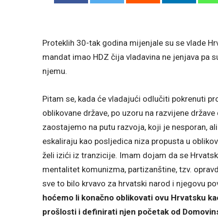
Proteklih 30-tak godina mijenjale su se vlade Hr
mandat imao HDZ čija vladavina ne jenjava pa 
njemu.
Pitam se, kada će vladajući odlučiti pokrenuti p
oblikovane države, po uzoru na razvijene države 
zaostajemo na putu razvoja, koji je nesporan, a
eskaliraju kao posljedica niza propusta u obliko
želi izići iz tranzicije. Imam dojam da se Hrvatska
mentalitet komunizma, partizanštine, tzv. opravda
sve to bilo krvavo za hrvatski narod i njegovu po
hoćemo li konačno oblikovati ovu Hrvatsku k
prošlosti i definirati njen početak od Domovin