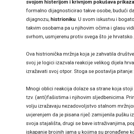
svojom histerijom i krivnjom pokušava prikazat
formalno dijagnosticirao takve osobe, budući da i
dijagnozu,
histrioniku
. U svom iskustvu i bogat
takvim osobama pa u njihovim očima i glasu vid
svrhom, usmjerenu protiv svega što je hrvatsko.
Ova histrionička mržnja koja je zahvatila društve
svoj je logici izazvala reakcije velikog dijela hrv
izražavati svoj otpor. Stoga se postavlja pitanje
Mnogi oblici reakcija dolaze sa strane koja stoj
tzv. (anti)fašistima i njihovim sljedbenicima. Pr
volju izražavaju nezadovoljstvo stalnom mržnjo
uvjerenjem da je pisana riječ zamijenila pušku 
svoja stajališta, drugi se bave istraživanjima, po
iskapanje brojnih jama u kojima su pronađene ko