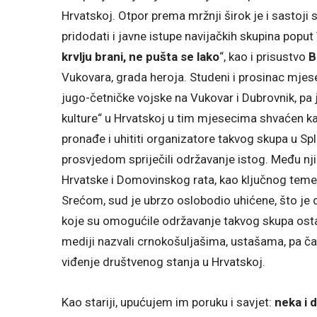
Hrvatskoj. Otpor prema mržnji širok je i sastoji 
pridodati i javne istupe navijačkih skupina poput
krvlju brani, ne pušta se lako
“, kao i prisustvo
B
Vukovara, grada heroja. Studeni i prosinac mjese
jugo-četničke vojske na Vukovar i Dubrovnik, pa 
kulture“ u Hrvatskoj u tim mjesecima shvaćen k
pronađe i uhititi organizatore takvog skupa u Spl
prosvjedom spriječili održavanje istog. Među njima
Hrvatske i Domovinskog rata, kao ključnog temelj
Srećom, sud je ubrzo oslobodio uhićene, što je 
koje su omogućile održavanje takvog skupa ostale
mediji nazvali crnokošuljašima, ustašama, pa čak
viđenje društvenog stanja u Hrvatskoj.
Kao stariji, upućujem im poruku i savjet:
neka i d