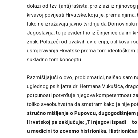
dolazi od tzv. (anti)fašista, proizlazi iz njihovo
krvavoj povijesti Hrvatske, koja je, prema njim
Iako ne izražavaju javno tvrdnju da Domovinski ra
Jugoslavija, to je evidentno iz činjenice da im kr
znak. Polazeći od ovakvih uvjerenja, oblikovali s
usmjeravanja Hrvatske prema tom ideološkom pr
sukladno tom konceptu.
Razmišljajući o ovoj problematici, naišao sam 
uglednog psihijatra dr. Hermana Vukušića, drag
potpunosti potvrđuje njegova kompetentnost za 
toliko sveobuhvatna da smatram kako je nije pot
stručno mišljenje o Pupovcu, dugogodišnjem 
Hrvatskoj pa zaključuje:
„
Ti njegovi ispadi – to
u medicini to zovemo histrionika
.
Histrioniča