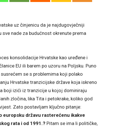
vatske uz činjenicu da je najdugovječniji
su sve nade za budućnost okrenute prema
roces konsolidacije Hrvatske kao uređene i
članice EU ili barem po uzoru na Poljsku. Puno
li susrećem se s problemima koji polako
vanju Hrvatske tranzicijske države koja iskreno
 boji izići iz tranzicije u kojoj dominiraju
nih zločina, lika Tita i petokrake, koliko god
vijest. Zato postavljam ključno pitanje:
ao europsku državu rasterećenu ikakve
skog rata i od 1991.?
Pitam se ima li političke,