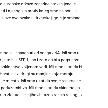
ao europske države zapadne provenijencije ili
sti i njenog zla protiv kojeg smo se borili u
je sve ovo ovako u Hrvatskoj, gdje je smisao
r smo bili napadnuti od snaga JNA. Išli smo u
 je to bila SFRJ, kao i zato da bi u potpunosti
opoklonstvo voljenom vođi. Išli smo u rat da bi
 Hrvati a svi drugi su manjine koje moraju
 nije mjesto. Išli smo u rat da svoje resurse ne
 poduzetništvo. Išli smo u rat da skinemo sa
to zlo radili iz njihovih razno raznih razloga, a