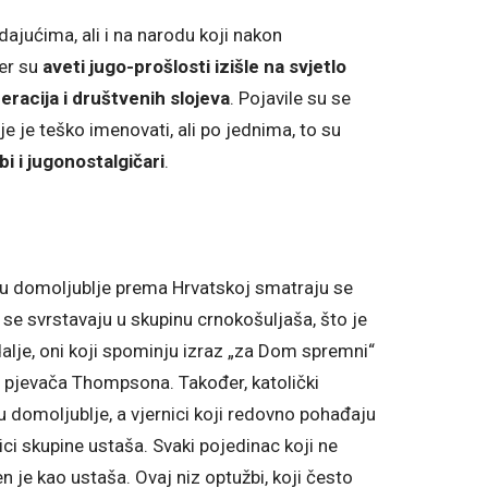
dajućima, ali i na narodu koji nakon
er su
aveti jugo-prošlosti izišle na svjetlo
racija i društvenih slojeva
. Pojavile su se
e je teško imenovati, ali po jednima, to su
i i jugonostalgičari
.
uju domoljublje prema Hrvatskoj smatraju se
se svrstavaju u skupinu crnokošuljaša, što je
lje, oni koji spominju izraz „za Dom spremni“
e pjevača Thompsona. Također, katolički
 domoljublje, a vjernici koji redovno pohađaju
ici skupine ustaša. Svaki pojedinac koji ne
n je kao ustaša. Ovaj niz optužbi, koji često