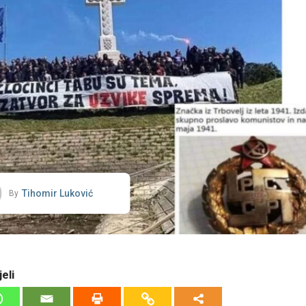
Tihomir Luković
By
eli