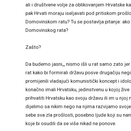
ali i društvene volje za oblikovanjem Hrvatske k
pak Hrvati moraju iseljavati pod pritiskom prošlo
Domovinskom ratu? Tu se postavlja pitanje: ako 
Domovinskog rata?
Zašto?
Da budemo jasni,,, nismo išli u rat samo zato je
rat kako bi formirali državu posve drugačiju nego
promijenili vladajući komunistički koncept i idol
konačno imali Hrvatsku, jedinstvenu u kojoj žive
prihvatiti Hrvatsku kao svoju državu ili im u njoj
dijelimo sa nikim nego na njima razvijamo svoje
sebe sva zla prošlosti, posebno ljude koji su nam 
koje bi osudili da se više nikad ne ponove.