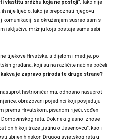
i vlastitu srdžbu koja ne postoji
“. Iako nije
h nije liječio, lako je prepoznati njegovu
oj komunikaciji sa okruženjem susreo sam s
im isključivu mržnju koja postaje sama sebi
ne tijekove Hrvatske, a dijelom i medije, po
atskih građana, koji su na različite načine počeli
:
kakva je zapravo priroda te druge strane?
i nasuprot histrioničarima, odnosno nasuprot
imjerice, obrazovani pojedinci koji posjeduju
m prema Hrvatskom, pisanom riječi, vođeni
iz Domovinskog rata. Dok neki glasno iznose
put onih koji traže „istinu o Jasenovcu“, kao i
sti ubijenih nakon Drugog svjetskog rata u