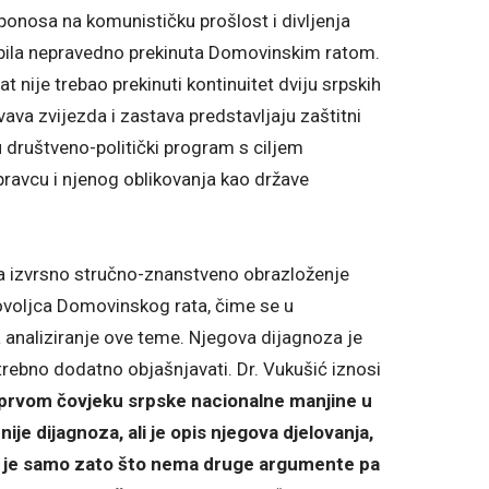
g ponosa na komunističku prošlost i divljenja
a, bila nepravedno prekinuta Domovinskim ratom.
t nije trebao prekinuti kontinuitet dviju srpskih
vava zvijezda i zastava predstavljaju zaštitni
u društveno-politički program s ciljem
avcu i njenog oblikovanja kao države
na izvrsno stručno-znanstveno obrazloženje
ovoljca Domovinskog rata, čime se u
analiziranje ove teme. Njegova dijagnoza je
rebno dodatno objašnjavati. Dr. Vukušić iznosi
prvom čovjeku srpske nacionalne manjine u
 nije dijagnoza, ali je opis njegova djelovanja,
n je samo zato što nema druge argumente pa