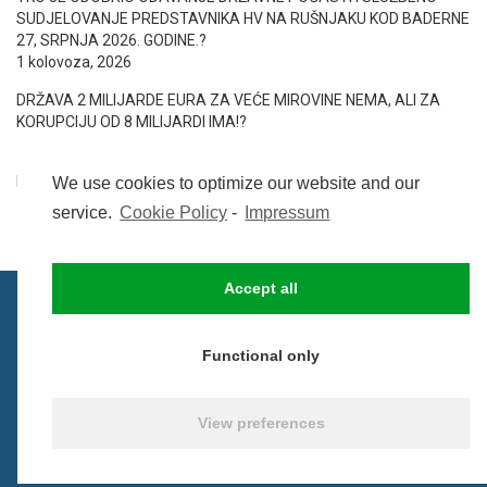
SUDJELOVANJE PREDSTAVNIKA HV NA RUŠNJAKU KOD BADERNE
27, SRPNJA 2026. GODINE.?
1 kolovoza, 2026
DRŽAVA 2 MILIJARDE EURA ZA VEĆE MIROVINE NEMA, ALI ZA
KORUPCIJU OD 8 MILIJARDI IMA!?
1 kolovoza, 2026
DAN POBJEDE MORA BITI IZNAD SVIH…
31 srpnja, 2026
We use cookies to optimize our website and our
service.
Cookie Policy
-
Impressum
Accept all
Functional only
IMPRESSUM
UVIJETI KORIŠTENJA
COOKIE POLICY (EU)
View preferences
© BezCenzure 2017 - Izradio i održava
Inpendio