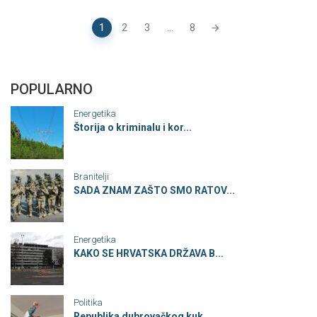
POSTS
1
2
3
...
8
NAVIGATION
POPULARNO
Energetika
Štorija o kriminalu i kor...
Branitelji
SADA ZNAM ZAŠTO SMO RATOV...
Energetika
KAKO SE HRVATSKA DRŽAVA B...
Politika
Republika dubrovačkog kuk...