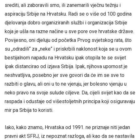
srediti, ali zaboravili smo, ili zanemarili vječnu težnju i
aspiraciju Srbije na Hrvatsku. Radi se o više od 100 godina
djelovanja dobro organiziranih službi i organizacija Srbije
koja je ušla na razne načine u sve pore ove hrvatske države.
Povijesno, oni djeluju od početka Prvog svjetskog rata, što
su „odradili“ za „neke“ i priskrbili naklonost koja se u ovom
bestijalnom napadu na Hrvatsku ipak otopila te se svijet
ipak distancirao od izjava Srbija. Ipak, njihova upornost je
neshvatljiva, posebno jer sve govori da će im se sve to
razbiti o glavu, ali oni u to ne vjeruju, jer bolesno vjeruju u
neko pravo na svoje sulude ciljeve. Da, cijeli svijet kao da se
raspada i odustaje od višestoljetnih principa koji osiguravaju
mir pa Srbija to koristi.
Iako, kako znamo, Hrvatska od 1991. ne priznaje niti jedan
pravni akt SFRJ, iz nepoznat razloga, ali kao da se nastavila