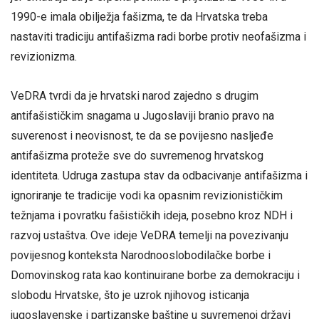
1990-e imala obilježja fašizma, te da Hrvatska treba
nastaviti tradiciju antifašizma radi borbe protiv neofašizma i
revizionizma.
VeDRA tvrdi da je hrvatski narod zajedno s drugim
antifašističkim snagama u Jugoslaviji branio pravo na
suverenost i neovisnost, te da se povijesno nasljeđe
antifašizma proteže sve do suvremenog hrvatskog
identiteta. Udruga zastupa stav da odbacivanje antifašizma i
ignoriranje te tradicije vodi ka opasnim revizionističkim
težnjama i povratku fašističkih ideja, posebno kroz NDH i
razvoj ustaštva. Ove ideje VeDRA temelji na povezivanju
povijesnog konteksta Narodnooslobodilačke borbe i
Domovinskog rata kao kontinuirane borbe za demokraciju i
slobodu Hrvatske, što je uzrok njihovog isticanja
jugoslavenske i partizanske baštine u suvremenoj državi