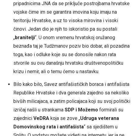
pripadnicima JNA da se priključe postrojbama hrvatske
vojske čime im se garantira imovina koju imaju na
teritoriju Hrvatske, a uz to visoka mirovina i visoki
činovi. Jedan dio je njih to iskoristio pa su postali
„
branitelji
“. U onom vremenu hrvatskoj oružanog
beznađa taj je Tudžmanov poziv bio dobar, ali pozadina
toga, kao i odluke koje su se donosile nakon rata
stvorile su ovu današnju hrvatsku društvenopolitičku
krizu i nemir, ali o temu ćemo u nastavku.
Bilo kako bilo, Savez antifašističkih boraca i antifašista
Republike Hrvatske i dva generala zajedno sa nekoliko
bivših milicajaca, a zatim policajaca koji su svoj politički
izričaj našli u strankama
SDP i Možemo
formirali su
zajednici
VeDRA
koja se zove „
Udruga veterana
Domovinskog rata i antifašista
“ sa sjedištem u
Splitu. O vodstvu možete vidjeti na internetu, jer ja ne