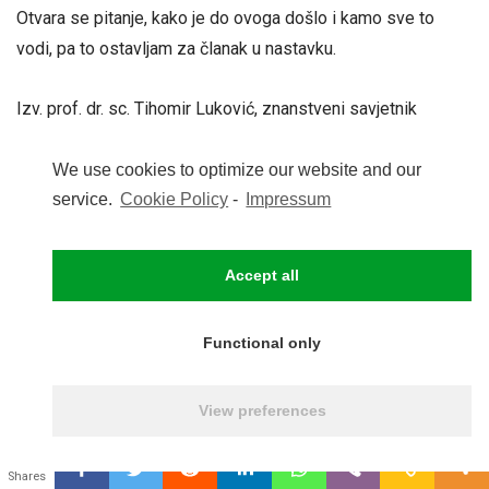
Otvara se pitanje, kako je do ovoga došlo i kamo sve to
vodi, pa to ostavljam za članak u nastavku.
Izv. prof. dr. sc. Tihomir Luković, znanstveni savjetnik
Zagreb, 21. studenog 2025.
We use cookies to optimize our website and our
service.
Cookie Policy
-
Impressum
Accept all
Podjeli
Functional only
View preferences
0
38
0
Shares