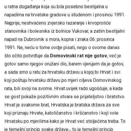
u ratna događanja koja su bila posebno bestijalna u
napadima na hrvatske gradove u studenom i prosincu 1991.
Najprije, neshvaćeno zvjersko razaranje i krvoproliće
stanovnika i bolesnika iz bolnice Vukovar, a zatim bestijalni
napad na Dubrovnik s mora, kopna i zraka 06. prosinca
1991. Ne, neću o tome ovdje pisati, nego o ovome danas
što očito potvrđuje da
Domovinski rat nije gotov
, već je
gotov samo njegov oružani dio, barem vjerujem da je gotov,
a sada smo u ratu za hrvatsku državu u kojoj bi Hrvat i svi
koji poštuju hrvatsku državu po mjeri ciljeva Domovinskog
rata, bili svoji na svome. Hrvat uvijek rado ugošćuje, a kada
se gost pokaže pozitivnim stvara se prijateljstvo i bratstvo.
Hrvat je svakome brat, Hrvatska je bratska država za sve
koji priznaju Hrvate, katoličanstvo i kršćanstvo i koji vole
Hrvatsku po mjerilima kako je Hrvat već stoljećima treba. To
je temeljni princip svake države,,, to je temeljni princip