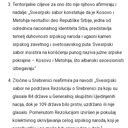
Teritorijalne ciljeve za ono što nije njihovo afirmiraju i
nadalje: „Svesrpski sabor konstatuje da je Kosovo i
Metohija neotuđivi deo Republike Srbije, jedna od
odrednica nacionalnog identiteta Srba, predstavlja
temelj duhovnosti srpskog naroda i ugaoni kamen
srpskog zavetnog i svetosavskog puta. Svesrpski
sabor insistira na korišćenju punog naziva južne srpske
pokrajine – Kosovo i Metohija, što albanski secesionisti
izbegavaju.“
Zločine u Srebrenici reafirmira pa navodi: „Svesrpski
sabor ne podržava Rezoluciju o Srebrenici za koju su
glasale 84 države u Generalnoj skupštini Ujedinjenih
nacija, dok je 109 država bilo protiv, uzdržano ili nije
glasalo. Pomenutom Rezolucijom izvršen je pokušaj
kolektivnog okrivljavanja celog srpskog naroda, koji je