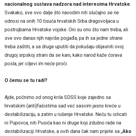
nacionalnog sustava nadzora nad interesima Hrvatske
.
Svakako, sve ovo dalje što navodim niti slučajno se ne
odnosi na onih 10 tisuća hrvatskih Srba dragovoljaca u
postrojbama Hrvatske vojske. Oni su ono što nam treba, ali
sve ovo danas njih najviše pogađa, pa ih sa jedne strane
treba zaštiti, a sa druge uputiti da pokušaju objasniti ovoj
drugoj srpskoj strani da se kani, kako narod kaže ćorava
posla, jer ciljevi im neće proći.
O čemu se tu radi?
Ajde, počnimo od onog krila SDSS koje zajedno sa
hrvatskim (anti)fašistima sad već sasvim jasno kreće u
destabilizaciju, a zatim u rušenje Hrvatske. Neću tu isticati
ni Pupovca, niti Pusića kao ni druge koji zdušno rade na
destabilizaciji Hrvatske, a ovih dana čak nam prijete sa „
Ako