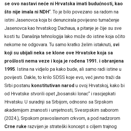
se ovo nastavi neće ni Hrvatska imati budućnosti, kao
što nije imala ni NDH
“. To je bilo povezano sa radom na
istini Jasenovca koja bi denuncirala povijesno tumačenje
Jasenovca kao hrvatskog Dachaua, a pitanje je čije su sve
kosti tu. Današnja tehnologija lako može do istine koja očito
nekome ne odgovara. Tu samo kratko želim istaknuti,
svi
koji su ubijali neka se klone ove Hrvatske koja sa
prošlosti nema veze i koja je rođena 1991. i obranjena
1995
. Istina na vidjelo pa kako bude, ali samo radi istine u
povijesti. Dakle, to krilo SDSS koje evo, već javno traži da
Srbi postanu
konstitutivan narod
u ovoj Hrvatskoj, kako bi
od Hrvatske stvorili opet „bosanski lonac“ i rascjepkati
Hrvatsku. U suradnji sa Srbijom, odnosno sa Srpskom
akademijom znanosti i umjetnosti, Svesrpskim saborom
(2024.), Srpskom pravoslavnom crkvom, a pod nadzorom
Crne ruke
razvijen je strateški koncept s ciljem trajnog