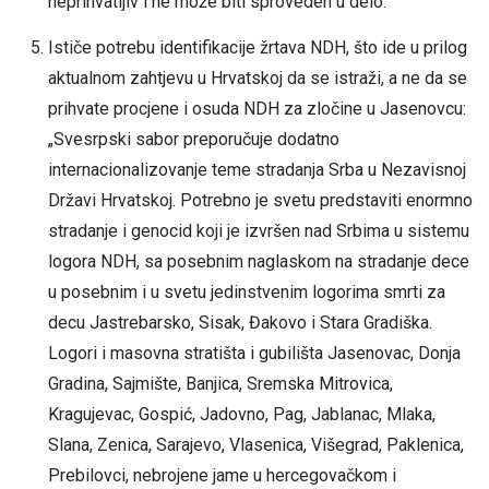
neprihvatljiv i ne može biti sproveden u delo.“
Ističe potrebu identifikacije žrtava NDH, što ide u prilog
aktualnom zahtjevu u Hrvatskoj da se istraži, a ne da se
prihvate procjene i osuda NDH za zločine u Jasenovcu:
„Svesrpski sabor preporučuje dodatno
internacionalizovanje teme stradanja Srba u Nezavisnoj
Državi Hrvatskoj. Potrebno je svetu predstaviti enormno
stradanje i genocid koji je izvršen nad Srbima u sistemu
logora NDH, sa posebnim naglaskom na stradanje dece
u posebnim i u svetu jedinstvenim logorima smrti za
decu Jastrebarsko, Sisak, Đakovo i Stara Gradiška.
Logori i masovna stratišta i gubilišta Jasenovac, Donja
Gradina, Sajmište, Banjica, Sremska Mitrovica,
Kragujevac, Gospić, Jadovno, Pag, Jablanac, Mlaka,
Slana, Zenica, Sarajevo, Vlasenica, Višegrad, Paklenica,
Prebilovci, nebrojene jame u hercegovačkom i