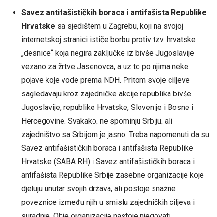
Savez antifašističkih boraca i antifašista Republike
Hrvatske
sa sjedištem u Zagrebu, koji na svojoj
internetskoj stranici ističe borbu protiv tzv. hrvatske
„desnice“ koja negira zaključke iz bivše Jugoslavije
vezano za žrtve Jasenovca, a uz to po njima neke
pojave koje vode prema NDH. Pritom svoje ciljeve
sagledavaju kroz zajedničke akcije republika bivše
Jugoslavije, republike Hrvatske, Slovenije i Bosne i
Hercegovine. Svakako, ne spominju Srbiju, ali
zajedništvo sa Srbijom je jasno. Treba napomenuti da su
Savez antifašističkih boraca i antifašista Republike
Hrvatske (SABA RH) i Savez antifašističkih boraca i
antifašista Republike Srbije zasebne organizacije koje
djeluju unutar svojih država, ali postoje snažne
poveznice između njih u smislu zajedničkih ciljeva i
suradnje. Obje organizacije nastoje njegovati