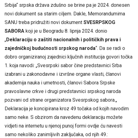
Srbija“ srpska država zdušno se brine pa je 2024. donesen
novi dokument sa starim ciljem. Dakle, Memorandumima
SANU treba pridružiti novi dokument
SVESRPSKOG
SABORA
koji je u Beogradu 8. lipnja 2024. donio
„
Deklaraciju o zaštiti nacionalnih i političkih prava i
zajedničkoj budućnosti srpskog naroda
“. Da se radi o
dobro organiziranoj zajednici ključnih institucija govori točka
1. koja navodi: „Svesrpski sabor čine predstavnici Srba
izabrani u zakonodavne i izvršne organe vlasti, članovi
akademija nauka i umetnosti, članovi Sabora Srpske
pravoslavne crkve i drugi predstavnici srpskog naroda
pozvani od strane organizatora Svesrpskog sabora.„
Deklaracija je koncipirana kroz 49 točaka od kojih navodim
samo neke. S obzirom da navedenu deklaraciju možete
vidjeti na internetu u njenoj punoj formi ovdje ću navesti
samo nekoliko zanimljivih zaključaka, od njih 49.: