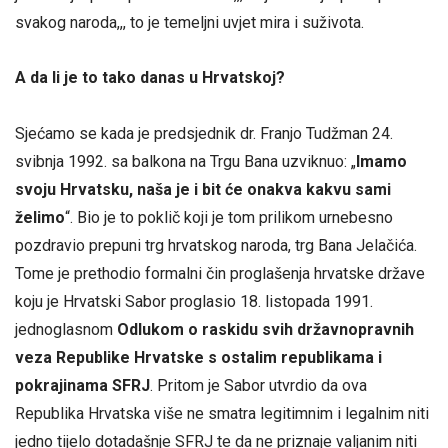
svakog naroda,,, to je temeljni uvjet mira i suživota.
A da li je to tako danas u Hrvatskoj?
Sjećamo se kada je predsjednik dr. Franjo Tudžman 24.
svibnja 1992. sa balkona na Trgu Bana uzviknuo: „
Imamo
svoju Hrvatsku, naša je i bit će onakva kakvu sami
želimo
“. Bio je to poklič koji je tom prilikom urnebesno
pozdravio prepuni trg hrvatskog naroda, trg Bana Jelačića.
Tome je prethodio formalni čin proglašenja hrvatske države
koju je Hrvatski Sabor proglasio 18. listopada 1991.
jednoglasnom
Odlukom o raskidu svih državnopravnih
veza Republike Hrvatske s ostalim republikama i
pokrajinama SFRJ
. Pritom je Sabor utvrdio da ova
Republika Hrvatska više ne smatra legitimnim i legalnim niti
jedno tijelo dotadašnje SFRJ te da ne priznaje valjanim niti