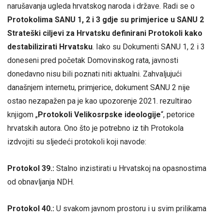
narušavanja ugleda hrvatskog naroda i države. Radi se o
Protokolima SANU 1, 2 i 3 gdje su primjerice u SANU 2
Strateški ciljevi za Hrvatsku definirani Protokoli kako
destabilizirati Hrvatsku
. Iako su Dokumenti SANU 1, 2 i 3
doneseni pred početak Domovinskog rata, javnosti
donedavno nisu bili poznati niti aktualni. Zahvaljujući
današnjem internetu, primjerice, dokument SANU 2 nije
ostao nezapažen pa je kao upozorenje 2021. rezultirao
knjigom „
Protokoli Velikosrpske ideologije
“, petorice
hrvatskih autora. Ono što je potrebno iz tih Protokola
izdvojiti su sljedeći protokoli koji navode:
Protokol 39.:
Stalno inzistirati u Hrvatskoj na opasnostima
od obnavljanja NDH.
Protokol 40.:
U svakom javnom prostoru i u svim prilikama