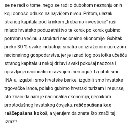
se ne radi o tome, nego se radi o dubokom neznanju onih
koji donose odluke na najvišem nivou. Pritom, ulazak
stranog kapitala pod krinkom „trebamo investicije“ ruši
mlado hrvatsko poduzetništvo te korak po korak gubimo
potrebnu većinu u strukturi nacionalne ekonomije. Gubitak
preko 30 % svake industrije smatra se izraženom ugrozom
nacionalnog gospodarstva, jer je iznad tog postotka učešća
stranog kapitala u nekoj državi svaki pokušaj nadzora i
upravljanja nacionalnim razvojem nemoguć. Izgubili smo
INA-u, izgubili smo hrvatske banke, izgubili smo hrvatske
trgovačke lance, polako gubimo hrvatski turizam i resurse,
što znači da nam je nacionalna ekonomija, rječnikom
prostodušnog hrvatskog čovjeka,
raščepušana kao
raščepušana kokoš
, a vjerujem da znate što znači taj
izraz?