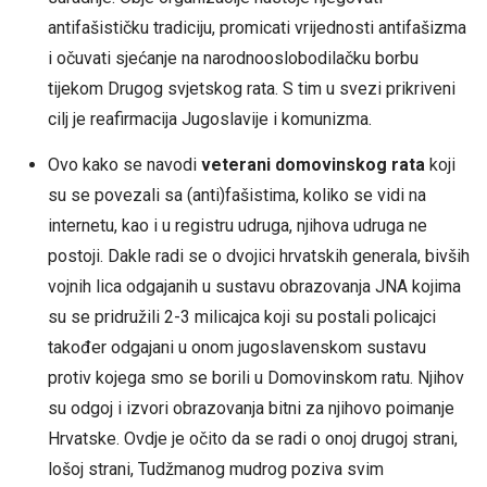
antifašističku tradiciju, promicati vrijednosti antifašizma
i očuvati sjećanje na narodnooslobodilačku borbu
tijekom Drugog svjetskog rata. S tim u svezi prikriveni
cilj je reafirmacija Jugoslavije i komunizma.
Ovo kako se navodi
veterani domovinskog rata
koji
su se povezali sa (anti)fašistima, koliko se vidi na
internetu, kao i u registru udruga, njihova udruga ne
postoji. Dakle radi se o dvojici hrvatskih generala, bivših
vojnih lica odgajanih u sustavu obrazovanja JNA kojima
su se pridružili 2-3 milicajca koji su postali policajci
također odgajani u onom jugoslavenskom sustavu
protiv kojega smo se borili u Domovinskom ratu. Njihov
su odgoj i izvori obrazovanja bitni za njihovo poimanje
Hrvatske. Ovdje je očito da se radi o onoj drugoj strani,
lošoj strani, Tudžmanog mudrog poziva svim