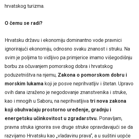
hrvatskog turizma.
O čemu se radi?
Hrvatsku državu i ekonomiju dominantno vode pravnici
ignorirajući ekonomiju, odnosno svaku znanost i struku. Na
svim je poljima to vidljivo pa primjerice imamo višegodišnju
borbu za očuvanjem pomorskog dobra i hrvatskog
poduzetništva na njemu,
Zakona o pomorskom dobru i
morskim lukama
koji je posve neprihvatljiv i štetan. Upravo
ovih dana izraženo je negodovanje znanstvenika i struke,
kao i mnogih u Saboru, na neprihvatljiva
tri nova zakona
koji obuhvaćaju prostorno uređenje, gradnju i
energetsku učinkovitost u zgradarstvu.
Ponavljam,
pravna struka ignorira sve druge struke opravdavajući se da
razvijamo Hrvatsku kao „vladavinu prava“, a u suštini uopće