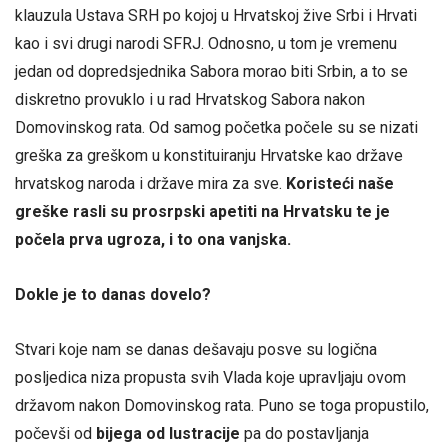
klauzula Ustava SRH po kojoj u Hrvatskoj žive Srbi i Hrvati
kao i svi drugi narodi SFRJ. Odnosno, u tom je vremenu
jedan od dopredsjednika Sabora morao biti Srbin, a to se
diskretno provuklo i u rad Hrvatskog Sabora nakon
Domovinskog rata. Od samog početka počele su se nizati
greška za greškom u konstituiranju Hrvatske kao države
hrvatskog naroda i države mira za sve.
Koristeći naše
greške rasli su prosrpski apetiti na Hrvatsku te je
počela prva ugroza, i to ona vanjska.
Dokle je to danas dovelo?
Stvari koje nam se danas dešavaju posve su logična
posljedica niza propusta svih Vlada koje upravljaju ovom
državom nakon Domovinskog rata. Puno se toga propustilo,
počevši od
bijega od lustracije
pa do postavljanja