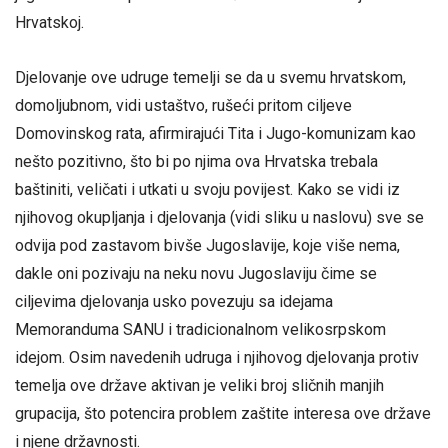
Hrvatskoj.
Djelovanje ove udruge temelji se da u svemu hrvatskom,
domoljubnom, vidi ustaštvo, rušeći pritom ciljeve
Domovinskog rata, afirmirajući Tita i Jugo-komunizam kao
nešto pozitivno, što bi po njima ova Hrvatska trebala
baštiniti, veličati i utkati u svoju povijest. Kako se vidi iz
njihovog okupljanja i djelovanja (vidi sliku u naslovu) sve se
odvija pod zastavom bivše Jugoslavije, koje više nema,
dakle oni pozivaju na neku novu Jugoslaviju čime se
ciljevima djelovanja usko povezuju sa idejama
Memoranduma SANU i tradicionalnom velikosrpskom
idejom. Osim navedenih udruga i njihovog djelovanja protiv
temelja ove države aktivan je veliki broj sličnih manjih
grupacija, što potencira problem zaštite interesa ove države
i njene državnosti.