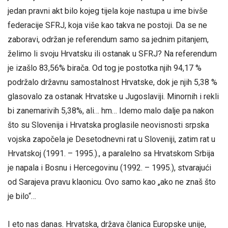
jedan pravni akt bilo kojeg tijela koje nastupa u ime bivše
federacije SFRJ, koja više kao takva ne postoji. Da se ne
zaboravi, održan je referendum samo sa jednim pitanjem,
želimo li svoju Hrvatsku ili ostanak u SFRJ? Na referendum
je izašlo 83,56% birača. Od tog je postotka njih 94,17 %
podržalo državnu samostalnost Hrvatske, dok je njih 5,38 %
glasovalo za ostanak Hrvatske u Jugoslaviji. Minornih i rekli
bi zanemarivih 5,38%, ali… hm… Idemo malo dalje pa nakon
što su Slovenija i Hrvatska proglasile neovisnosti srpska
vojska započela je Desetodnevni rat u Sloveniji, zatim rat u
Hrvatskoj (1991. – 1995.)., a paralelno sa Hrvatskom Srbija
je napala i Bosnu i Hercegovinu (1992. – 1995.), stvarajući
od Sarajeva pravu klaonicu. Ovo samo kao „ako ne znaš što
je bilo“…
I eto nas danas. Hrvatska, država članica Europske unije,