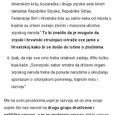
dinarskom kršu, kozaračka i druga srpska sela širom
današnje Republike Srpske, Republike Srbije,
Federacije BiH i Hrvatske bila su samo neka od mesta u
kojima su vršeni svirepi zločini i masovna ubistva
srpskog naroda.“
To bi značilo da je moguće da
srpski i hrvatski stručnjaci istraže sve jame u
Hrvatskoj kako bi se došlo do istine o zločinima
.
Ipak, da nije sve crno treba istaknuti zadnju, 49tu točku
koja kaže: „Svesrpski sabor smatra da državni organi
srpskog naroda treba da ponude narodima u okruženju
sporazum o istorijskom pomirenju, trajnom miru i
razvoju.“
Mir na ovim prostorima uvjet je razvoja, ali on ima svoje
uvjete što nas navodi na
drugu grupu društvene i
političke ugroze, a to je unutarnja ugroza
, dakle ugroza