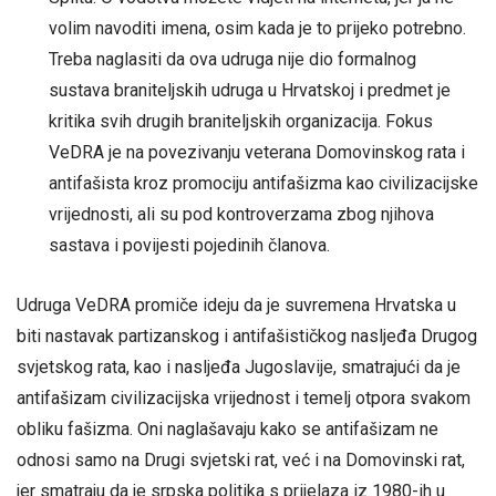
volim navoditi imena, osim kada je to prijeko potrebno.
Treba naglasiti da ova udruga nije dio formalnog
sustava braniteljskih udruga u Hrvatskoj i predmet je
kritika svih drugih braniteljskih organizacija. Fokus
VeDRA je na povezivanju veterana Domovinskog rata i
antifašista kroz promociju antifašizma kao civilizacijske
vrijednosti, ali su pod kontroverzama zbog njihova
sastava i povijesti pojedinih članova.
Udruga VeDRA promiče ideju da je suvremena Hrvatska u
biti nastavak partizanskog i antifašističkog nasljeđa Drugog
svjetskog rata, kao i nasljeđa Jugoslavije, smatrajući da je
antifašizam civilizacijska vrijednost i temelj otpora svakom
obliku fašizma. Oni naglašavaju kako se antifašizam ne
odnosi samo na Drugi svjetski rat, već i na Domovinski rat,
jer smatraju da je srpska politika s prijelaza iz 1980-ih u