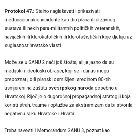
Protokol 47.:
Stalno naglašavati i prikazivati
međunacionalne incidente kao dio plana ili državnog
sustava ili nekih para-militantnih političkih veteranskih,
navijačkih ili klerokatoličkih ili klerofašističkih koje djeluju uz
suglasnost hrvatske vlasti.
Može se u SANU 2 naći još štošta, ali je jasno da su
medijski i ideološki obrasci, koji se i danas mogu
prepoznati, bili planski osmišljeni sredinom 80-tih
usmjereni na zaštitu
svesrpskog naroda
posebno u
Hrvatskoj. Riječ je o dugoročnoj propagandnoj strategiji koja
koristi strah, traume i optužbe za ekstremizam da bi stvorila
negativnu sliku Hrvatske i Hrvata.
Treba navesti i Memorandum SANU 3, poznat kao