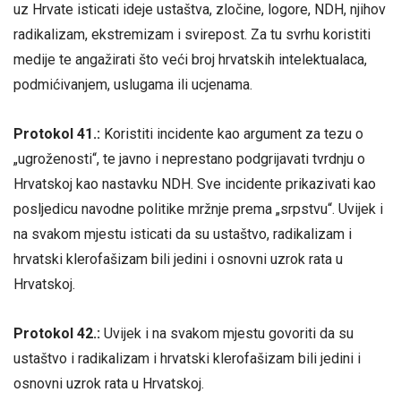
uz Hrvate isticati ideje ustaštva, zločine, logore, NDH, njihov
radikalizam, ekstremizam i svirepost. Za tu svrhu koristiti
medije te angažirati što veći broj hrvatskih intelektualaca,
podmićivanjem, uslugama ili ucjenama.
Protokol 41.:
Koristiti incidente kao argument za tezu o
„ugroženosti“, te javno i neprestano podgrijavati tvrdnju o
Hrvatskoj kao nastavku NDH. Sve incidente prikazivati kao
posljedicu navodne politike mržnje prema „srpstvu“. Uvijek i
na svakom mjestu isticati da su ustaštvo, radikalizam i
hrvatski klerofašizam bili jedini i osnovni uzrok rata u
Hrvatskoj.
Protokol 42.:
Uvijek i na svakom mjestu govoriti da su
ustaštvo i radikalizam i hrvatski klerofašizam bili jedini i
osnovni uzrok rata u Hrvatskoj.