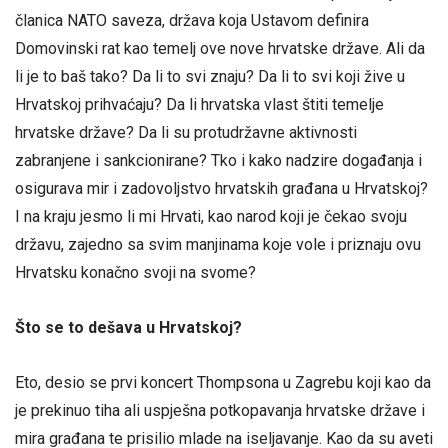
članica NATO saveza, država koja Ustavom definira
Domovinski rat kao temelj ove nove hrvatske države. Ali da
li je to baš tako? Da li to svi znaju? Da li to svi koji žive u
Hrvatskoj prihvaćaju? Da li hrvatska vlast štiti temelje
hrvatske države? Da li su protudržavne aktivnosti
zabranjene i sankcionirane? Tko i kako nadzire događanja i
osigurava mir i zadovoljstvo hrvatskih građana u Hrvatskoj?
I na kraju jesmo li mi Hrvati, kao narod koji je čekao svoju
državu, zajedno sa svim manjinama koje vole i priznaju ovu
Hrvatsku konačno svoji na svome?
Što se to dešava u Hrvatskoj?
Eto, desio se prvi koncert Thompsona u Zagrebu koji kao da
je prekinuo tiha ali uspješna potkopavanja hrvatske države i
mira građana te prisilio mlade na iseljavanje. Kao da su aveti