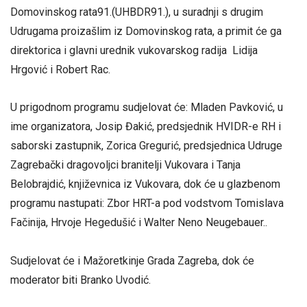
Domovinskog rata91.(UHBDR91.), u suradnji s drugim
Udrugama proizašlim iz Domovinskog rata, a primit će ga
direktorica i glavni urednik vukovarskog radija Lidija
Hrgović i Robert Rac.
U prigodnom programu sudjelovat će: Mladen Pavković, u
ime organizatora, Josip Đakić, predsjednik HVIDR-e RH i
saborski zastupnik, Zorica Gregurić, predsjednica Udruge
Zagrebački dragovoljci branitelji Vukovara i Tanja
Belobrajdić, književnica iz Vukovara, dok će u glazbenom
programu nastupati: Zbor HRT-a pod vodstvom Tomislava
Fačinija, Hrvoje Hegedušić i Walter Neno Neugebauer..
Sudjelovat će i Mažoretkinje Grada Zagreba, dok će
moderator biti Branko Uvodić.