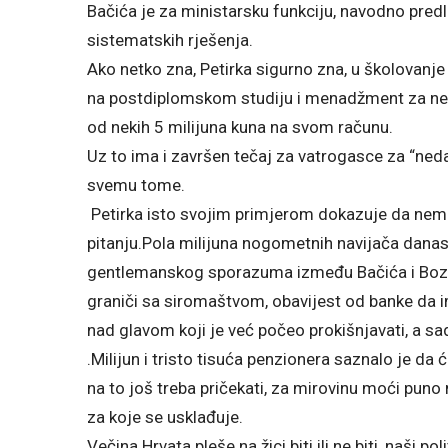
Bačića je za ministarsku funkciju, navodno pred
sistematskih rješenja.
Ako netko zna, Petirka sigurno zna, u školovanje k
na postdiplomskom studiju i menadžment za nepr
od nekih 5 milijuna kuna na svom računu.
Uz to ima i završen tečaj za vatrogasce za “ne
svemu tome.
Petirka isto svojim primjerom dokazuje da nema 
pitanju.Pola milijuna nogometnih navijača danas
gentlemanskog sporazuma između Bačića i Bozanić
graniči sa siromaštvom, obavijest od banke da im
nad glavom koji je već počeo prokišnjavati, a sad
.Milijun i tristo tisuća penzionera saznalo je da
na to još treba pričekati, za mirovinu moći pun
za koje se usklađuje.
Večina Hrvata pleše na žici biti ili ne biti, naši 