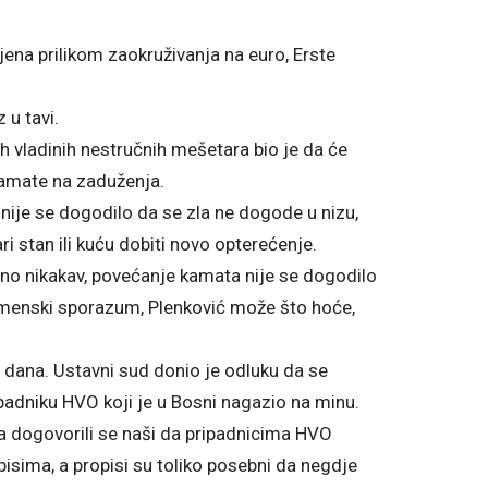
jena prilikom zaokruživanja na euro, Erste
 u tavi.
ih vladinih nestručnih mešetara bio je da će
kamate na zaduženja.
, nije se dogodilo da se zla ne dogode u nizu,
i stan ili kuću dobiti novo opterećenje.
atno nikakav, povećanje kamata nije se dogodilo
tlemenski sporazum, Plenković može što hoće,
dana. Ustavni sud donio je odluku da se
padniku HVO koji je u Bosni nagazio na minu.
 dogovorili se naši da pripadnicima HVO
isima, a propisi su toliko posebni da negdje