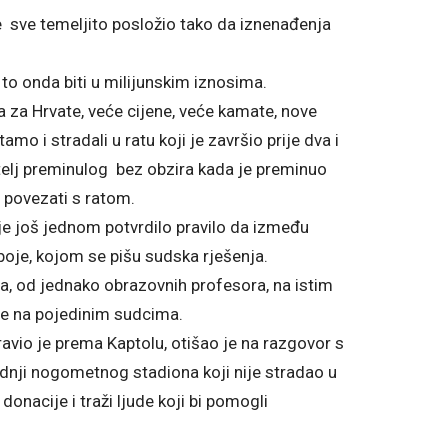
 sve temeljito posložio tako da iznenađenja
to onda biti u milijunskim iznosima.
a za Hrvate, veće cijene, veće kamate, nove
mo i stradali u ratu koji je završio prije dva i
itelj preminulog bez obzira kada je preminuo
 povezati s ratom.
 je još jednom potvrdilo pravilo da između
ve boje, kojom se pišu sudska rješenja.
jiga, od jednako obrazovnih profesora, na istim
ne na pojedinim sudcima.
avio je prema Kaptolu, otišao je na razgovor s
dnji nogometnog stadiona koji nije stradao u
onacije i traži ljude koji bi pomogli