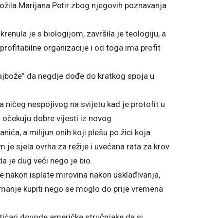
ložila Marijana Petir zbog njegovih poznavanja
renula je s biologijom, završila je teologiju, a
ofitabilne organizacije i od toga ima profit
dajbože” da negdje dođe do kratkog spoja u
ničeg nespojivog na svijetu kad je protofit u
 očekuju dobre vijesti iz novog
a, a milijun onih koji plešu po žici koja
 je sjela ovrha za režije i uvećana rata za krov
a je dug veći nego je bio.
 će nakon isplate mirovina nakon usklađivanja,
o manje kupiti nego se moglo do prije vremena
političari dovode američke stručnjake da si