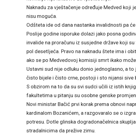
Naknadu za vještačenje određuje Medved koji je
nisu moguća.
Odšteta ide od dana nastanka invalidnosti pa će 
Poslije godine isporuke dolazi jako posna godin
invalide na proračunu iz susjedne države koji su ta
pol desetljeća. Pravo na naknadu štete ima i ob
ako se po Medvedovoj komisiji smrt ikako može
Ustavni sud nije odluku donio jednoglasno, a to
čisto bijele i čisto crne, postoji i sto nijansi si
S obzirom na to da su svi sudci učili iz istih kn
fakultetima u pitanju su osobne genske promje
Novi ministar Bačić prvi korak prema obnovi napr
kardinalom Bozanićem, a razgovaralo se o izgra
potresu. Dotle glinska dogradonačelnica skuplja d
stradalnicima da prežive zimu.