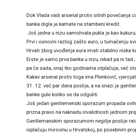
Dok Vlada vadi arsenal protiv sitnih povećanja ci
banka digla je kamate na stambeni kredit.
Još jedna u nizu samohvala pukla je kao kukuruz
Prvi i osnovni razlog zašto euro, u tumačenju sv
Hrvati zbog uvođenja eura imati stabilno niske 
Erste je samo prva banka u nizu, nikad pa ni tad 
pa će sada, onaj tko godinama otplaćuje, već star
Kakav arsenal protiv toga ima Plenković, vjeroj
31. 12. već par dana poslije, a na snazi je gen
banke gule koliko se da odguliti.
Još jedan gentlemenski sporazum propada ovih 
prizna pravo na naknadu invalidnosti jednom pri
Gentlemanskim sporazumom negdje poslije rata
isplaćuju mirovinu u Hrvatskoj, po posebnim prop