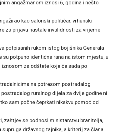
jnim angažmanom iznosi 6, godina i nešto
ažirao kao salonski političar, vrhunski
za prijavu nastale invalidnosti za vrijeme
a potpisanih rukom istog bojišnika Generala
e su potpuno identične rana na istom mjestu, u
kim iznosom za odštete koje će sada po
stradalnicima na potresom postradalog
ostradalog ruralnog dijela za dvije godine ni
ilo tko sam počne čeprkati nikakvu pomoć od
, zahtjev se podnosi ministarstvu branitelja,
 supruga državnog tajnika, a kriterij za člana