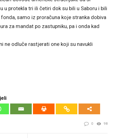
protekla tri ili četiri dok su bili u Saboru i bili
nog fonda, samo iz proračuna koje stranka dobiva
eura za mandat po zastupniku, pa i onda kad
i ne odluče rastjerati one koji su navukli
eli
0
98