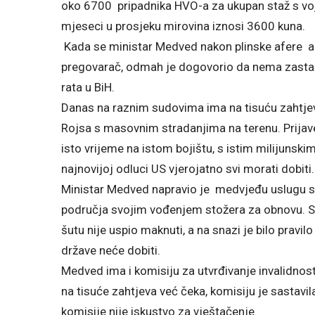
oko 6700 pripadnika HVO-a za ukupan staž s vo
mjeseci u prosjeku mirovina iznosi 3600 kuna.
Kada se ministar Medved nakon plinske afere ang
pregovarač, odmah je dogovorio da nema zastare 
rata u BiH.
Danas na raznim sudovima ima na tisuću zahtjev
Rojsa s masovnim stradanjima na terenu. Prijav
isto vrijeme na istom bojištu, s istim milijuns
najnovijoj odluci US vjerojatno svi morati dobiti.
Ministar Medved napravio je medvjeđu uslugu 
područja svojim vođenjem stožera za obnovu. S p
šutu nije uspio maknuti, a na snazi je bilo prav
države neće dobiti.
Medved ima i komisiju za utvrđivanje invalidnosti
na tisuće zahtjeva već čeka, komisiju je sastavila
komisije nije iskustvo za vještačenje.