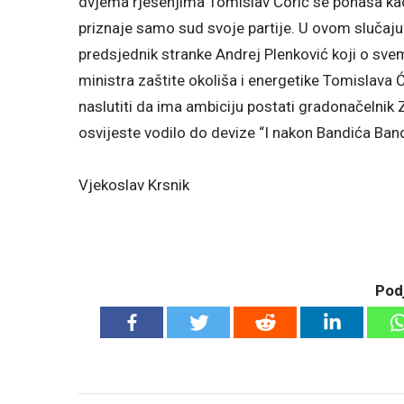
dvjema rješenjima Tomislav Ćorić se ponaša kao 
priznaje samo sud svoje partije. U ovom slučaj
predsjednik stranke Andrej Plenković koji o sv
ministra zaštite okoliša i energetike Tomislava Ć
naslutiti da ima ambiciju postati gradonačelnik
osvijeste vodilo do devize “I nakon Bandića Band
Vjekoslav Krsnik
Podj