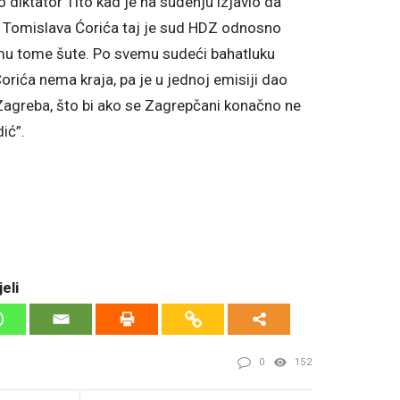
diktator Tito kad je na suđenju izjavio da
u Tomislava Ćorića taj je sud HDZ odnosno
emu tome šute. Po svemu sudeći bahatluku
orića nema kraja, pa je u jednoj emisiji dao
 Zagreba, što bi ako se Zagrepčani konačno ne
ić”.
eli
0
152