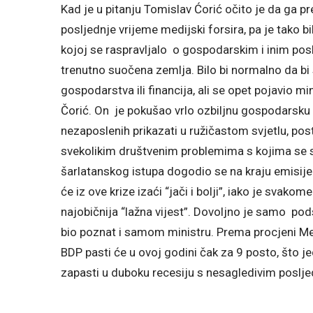
Kad je u pitanju Tomislav Ćorić očito je da ga 
posljednje vrijeme medijski forsira, pa je tako b
kojoj se raspravljalo o gospodarskim i inim po
trenutno suočena zemlja. Bilo bi normalno da bi 
gospodarstva ili financija, ali se opet pojavio mi
Čorić. On je pokušao vrlo ozbiljnu gospodarsku kr
nezaposlenih prikazati u ružičastom svjetlu, pos
svekolikim društvenim problemima s kojima se 
šarlatanskog istupa dogodio se na kraju emisije
će iz ove krize izaći “jači i bolji”, iako je svako
najobičnija “lažna vijest”. Dovoljno je samo pods
bio poznat i samom ministru. Prema procjeni 
BDP pasti će u ovoj godini čak za 9 posto, što 
zapasti u duboku recesiju s nesagledivim poslj