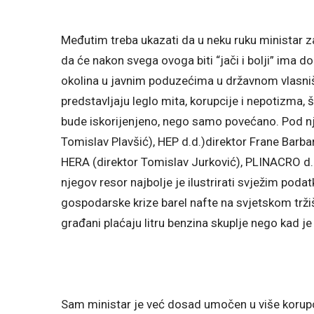
Međutim treba ukazati da u neku ruku ministar za
da će nakon svega ovoga biti “jači i bolji” ima d
okolina u javnim poduzećima u državnom vlasni
predstavljaju leglo mita, korupcije i nepotizma, 
bude iskorijenjeno, nego samo povećano. Pod nj
Tomislav Plavšić), HEP d.d.)direktor Frane Barba
HERA (direktor Tomislav Jurković), PLINACRO d.o.
njegov resor najbolje je ilustrirati svježim poda
gospodarske krize barel nafte na svjetskom tržiš
građani plaćaju litru benzina skuplje nego kad je 
Sam ministar je već dosad umočen u više korupcijsi