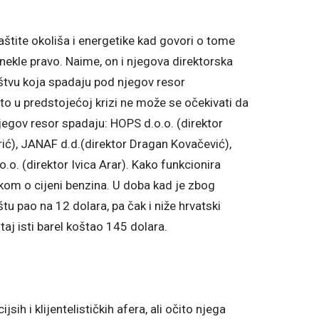
štite okoliša i energetike kad govori o tome
onekle pravo. Naime, on i njegova direktorska
štvu koja spadaju pod njegov resor
što u predstojećoj krizi ne može se očekivati da
egov resor spadaju: HOPS d.o.o. (direktor
rić), JANAF d.d.(direktor Dragan Kovačević),
o. (direktor Ivica Arar). Kako funkcionira
tkom o cijeni benzina. U doba kad je zbog
tu pao na 12 dolara, pa čak i niže hrvatski
taj isti barel koštao 145 dolara.
h i klijentelističkih afera, ali očito njega