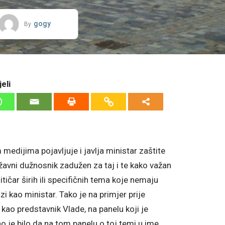
gogy
By
eli
medijima pojavljuje i javlja ministar zaštite
ržavni dužnosnik zadužen za taj i te kako važan
ičar širih ili specifičnih tema koje nemaju
i kao ministar. Tako je na primjer prije
 kao predstavnik Vlade, na panelu koji je
o je bilo da na tom panelu o toj temi u ime