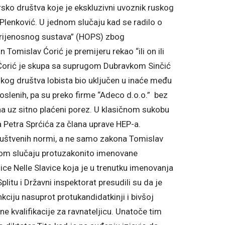
sko društva koje je ekskluzivni uvoznik ruskog
 Plenković. U jednom slučaju kad se radilo o
prijenosnog sustava” (HOPS) zbog
 Tomislav Ćorić je premijeru rekao “ili on ili
v Ćorić je skupa sa suprugom Dubravkom Sinčić
kog društva lobista bio uključen u inaće među
oslenih, pa su preko firme “Adeco d.o.o.” bez
na uz sitno plaćeni porez. U klasičnom sukobu
a Petra Sprćića za člana uprave HEP-a.
ruštvenih normi, a ne samo zakona Tomislav
tom slučaju protuzakonito imenovane
ice Nelle Slavice koja je u trenutku imenovanja
plitu i Državni inspektorat presudili su da je
kciju nasuprot protukandidatkinji i bivšoj
čne kvalifikacije za ravnateljicu. Unatoče tim