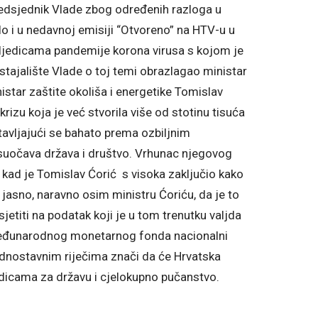
predsjednik Vlade zbog određenih razloga u
ilo i u nedavnoj emisiji “Otvoreno” na HTV-u u
sljedicama pandemije korona virusa s kojom je
stajalište Vlade o toj temi obrazlagao ministar
nistar zaštite okoliša i energetike Tomislav
izu koja je već stvorila više od stotinu tisuća
tavljajući se bahato prema ozbiljnim
suočava država i društvo. Vrhunac njegovog
 kad je Tomislav Ćorić s visoka zaključio kako
me jasno, naravno osim ministru Ćoriću, da je to
jetiti na podatak koji je u tom trenutku valjda
Međunarodnog monetarnog fonda nacionalni
jednostavnim riječima znači da će Hrvatska
edicama za državu i cjelokupno pučanstvo.