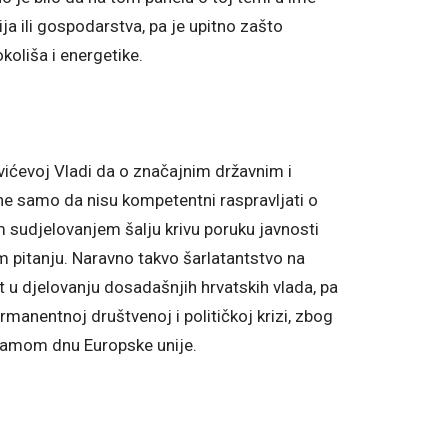
ja ili gospodarstva, pa je upitno zašto
koliša i energetike.
vićevoj Vladi da o značajnim državnim i
e samo da nisu kompetentni raspravljati o
sudjelovanjem šalju krivu poruku javnosti
m pitanju. Naravno takvo šarlatantstvo na
 u djelovanju dosadašnjih hrvatskih vlada, pa
ermanentnoj društvenoj i političkoj krizi, zbog
samom dnu Europske unije.