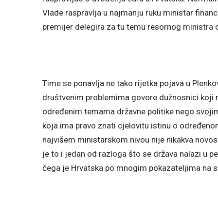
Vlade raspravlja u najmanju ruku ministar financi
premijer delegira za tu temu resornog ministra o
Time se ponavlja ne tako rijetka pojava u Plenko
društvenim problemima govore dužnosnici koji n
određenim temama državne politike nego svojim 
koja ima pravo znati cjelovitu istinu o određeno
najvišem ministarskom nivou nije nikakva novost
je to i jedan od razloga što se država nalazi u p
čega je Hrvatska po mnogim pokazateljima na 