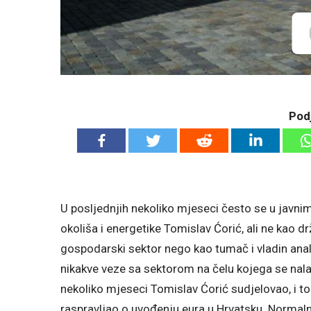
Podj
U posljednjih nekoliko mjeseci često se u javnim 
okoliša i energetike Tomislav Ćorić, ali ne kao d
gospodarski sektor nego kao tumač i vladin analit
nikakve veze sa sektorom na čelu kojega se nalaz
nekoliko mjeseci Tomislav Ćorić sudjelovao, i to
raspravljao o uvođenju eura u Hrvatsku. Normaln