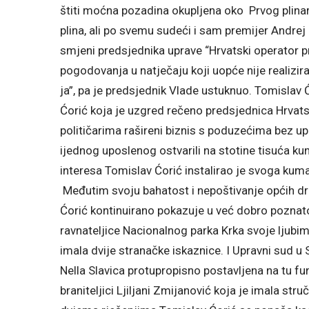
štiti moćna pozadina okupljena oko Prvog plinar
plina, ali po svemu sudeći i sam premijer Andrej
smjeni predsjednika uprave “Hrvatski operator 
pogodovanja u natječaju koji uopće nije realiziran
ja”, pa je predsjednik Vlade ustuknuo. Tomisla
Ćorić koja je uzgred rečeno predsjednica Hrvats
političarima rašireni biznis s poduzećima bez up
ijednog uposlenog ostvarili na stotine tisuća ku
interesa Tomislav Ćorić instalirao je svoga kum
Međutim svoju bahatost i nepoštivanje općih d
Ćorić kontinuirano pokazuje u već dobro pozna
ravnateljice Nacionalnog parka Krka svoje ljubim
imala dvije stranačke iskaznice. I Upravni sud u S
Nella Slavica protupropisno postavljena na tu fun
braniteljici Ljiljani Zmijanović koja je imala stru