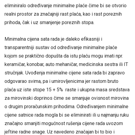
eliminiralo određivanje minimalne plaće čime bi se otvorio
realni prostor za značajniji rast plaća, kao i rast poreznih
prihoda, čak i uz smanjenje poreznih stopa.
Minimalna cijena sata rada je daleko efikasniji i
transparentniji sustav od određivanje minimalne plaće
kojom se praktično dopušta da istu plaću mogu imati npr.
keramičar, konobar, auto mehaničar, medicinska sestra ili IT
stručnjak. Uvođenja minimalne cijene sata rada bi zapravo
odgovarao svima, pa i umirovljenicima jer rastom bruto
plaća uz iste stope 15 + 5% raste i ukupna masa sredstava
za mirovinski doprinos čime se smanjuje ovisnost mirovina
o drugim proračunskim prihodima. Određivanjem minimalne
cijene satnice rada mogla bi se eliminirati ili u najmanju ruku
značajno smanjiti mogućnost rušenja cijene rada uvozom
jeftine radne snage. Uz navedeno značajan bi to bio i