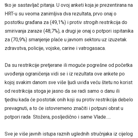
tko je sastavljač pitanja. U ovoj anketi koja je prezentirana na
HRT-u su veoma zanimljiva dva rezultata, prvo onaj o
postotku građana za (49,1%) i protiv strogih restrikcija do
smirivanja zaraze (48,7%), a drugi je onaj o potpori ispitanika
za (70,9%) smanjenje plaće u javnom sektoru uz izuzetak
zdravstva, policije, vojske, carine i vatrogasaca.
Da su restrikcije pretjerane ili moguće pogrešne od početka
uvođenja ograničenja vidi se i iz rezultata ove ankete po
kojoj svakim danom sve više ljudi uviđa veću štetu no korist
od restrikcija stoga je jasno da se radi samo o danu ili
tjednu kada će postotak onih koji su protiv restrikcija debelo
prevagnuti, a to će istovremeno značiti i potpuni obrat u
potpori rada Stožera, posljedično i same Vlade…..
Sve je više javnih istupa raznih uglednih stručnjaka iz cijelog