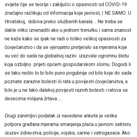
svijeta čije se teorije i zaključci o opasnosti od COVID-19
značajno razlikuju od informacija koje javnost, I NE SAMO U
Hrvatskoj, dobiva preko službenih kanala…. Ne treba se
dakle nitko iznenaditi ako u jednom trenutku i sama znanost
ne kaže kako se ipak ne radi o toliko velikoj opasnosti za
čovječanstvo i da se vjerojatno pretjeralo sa mjerama koje
su već do sada na globalnoj razini izazvale ogromnu štetu
koja ozbiljno prijeti općem gospodarskom slomu. Dogodi li
se tako nešto to bi bilo puno pogubnije od bilo koje do sada
poznate zarazne bolesti ili rata u povijesti čovječanstva, a
bilo je u ne tako dalekoj povijesti raznih bolesti i ratova sa
desecima milijuna žrtava…..
Drugi zanimljivi podatak iz navedene ankete je velika
potpora građana mjerama smanjenja plaća u javnom sektoru
izuzev zdravstva, policije, vojske, carine i vatrogasaca. Ako