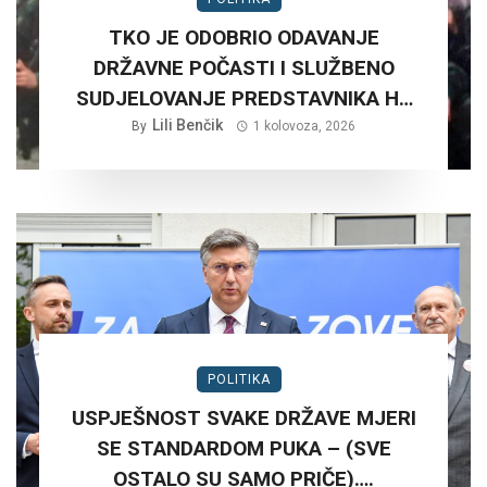
TKO JE ODOBRIO ODAVANJE
DRŽAVNE POČASTI I SLUŽBENO
SUDJELOVANJE PREDSTAVNIKA HV
NA RUŠNJAKU KOD BADERNE 27,
Lili Benčik
By
1 kolovoza, 2026
SRPNJA 2026. GODINE.?
POLITIKA
USPJEŠNOST SVAKE DRŽAVE MJERI
SE STANDARDOM PUKA – (SVE
OSTALO SU SAMO PRIČE)….