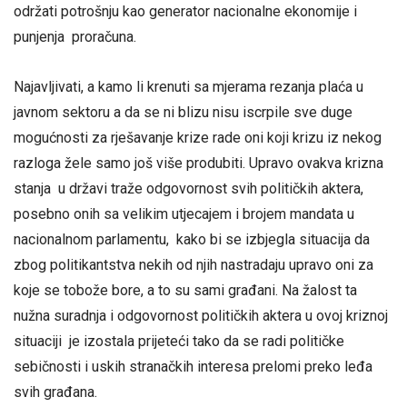
održati potrošnju kao generator nacionalne ekonomije i
punjenja proračuna.
Najavljivati, a kamo li krenuti sa mjerama rezanja plaća u
javnom sektoru a da se ni blizu nisu iscrpile sve duge
mogućnosti za rješavanje krize rade oni koji krizu iz nekog
razloga žele samo još više produbiti. Upravo ovakva krizna
stanja u državi traže odgovornost svih političkih aktera,
posebno onih sa velikim utjecajem i brojem mandata u
nacionalnom parlamentu, kako bi se izbjegla situacija da
zbog politikantstva nekih od njih nastradaju upravo oni za
koje se tobože bore, a to su sami građani. Na žalost ta
nužna suradnja i odgovornost političkih aktera u ovoj kriznoj
situaciji je izostala prijeteći tako da se radi političke
sebičnosti i uskih stranačkih interesa prelomi preko leđa
svih građana.