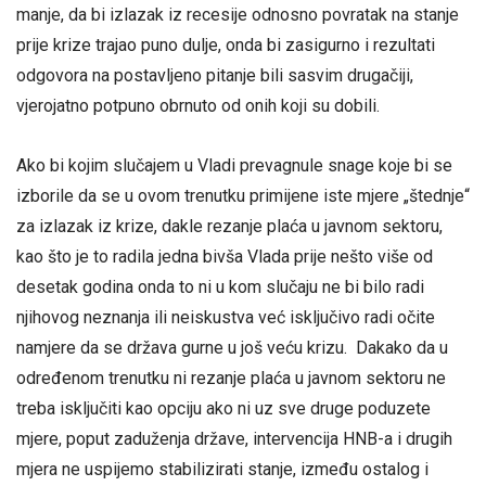
manje, da bi izlazak iz recesije odnosno povratak na stanje
prije krize trajao puno dulje, onda bi zasigurno i rezultati
odgovora na postavljeno pitanje bili sasvim drugačiji,
vjerojatno potpuno obrnuto od onih koji su dobili.
Ako bi kojim slučajem u Vladi prevagnule snage koje bi se
izborile da se u ovom trenutku primijene iste mjere „štednje“
za izlazak iz krize, dakle rezanje plaća u javnom sektoru,
kao što je to radila jedna bivša Vlada prije nešto više od
desetak godina onda to ni u kom slučaju ne bi bilo radi
njihovog neznanja ili neiskustva već isključivo radi očite
namjere da se država gurne u još veću krizu. Dakako da u
određenom trenutku ni rezanje plaća u javnom sektoru ne
treba isključiti kao opciju ako ni uz sve druge poduzete
mjere, poput zaduženja države, intervencija HNB-a i drugih
mjera ne uspijemo stabilizirati stanje, između ostalog i