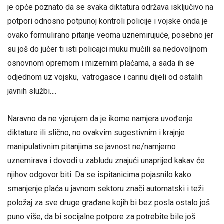
je opće poznato da se svaka diktatura održava isključivo na
potpori odnosno potpunoj kontroli policije i vojske onda je
ovako formulirano pitanje veoma uznemirujuće, posebno jer
su još do jučer ti isti policajci muku mučili sa nedovoljnom
osnovnom opremom i mizernim plaćama, a sada ih se
odjednom uz vojsku, vatrogasce i carinu dijeli od ostalih
javnih službi….
Naravno da ne vjerujem da je ikome namjera uvođenje
diktature ili slično, no ovakvim sugestivnim i krajnje
manipulativnim pitanjima se javnost ne/namjerno
uznemirava i dovodi u zabludu znajući unaprijed kakav će
njihov odgovor biti. Da se ispitanicima pojasnilo kako
smanjenje plaća u javnom sektoru znači automatski i teži
položaj za sve druge građane kojih bi bez posla ostalo još
puno više, da bi socijalne potpore za potrebite bile još