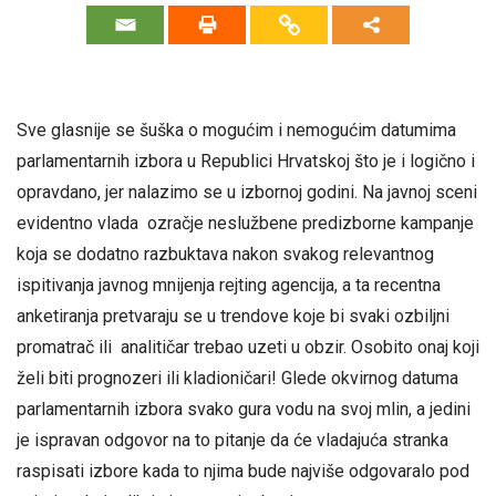
Sve glasnije se šuška o mogućim i nemogućim datumima
parlamentarnih izbora u Republici Hrvatskoj što je i logično i
opravdano, jer nalazimo se u izbornoj godini. Na javnoj sceni
evidentno vlada ozračje neslužbene predizborne kampanje
koja se dodatno razbuktava nakon svakog relevantnog
ispitivanja javnog mnijenja rejting agencija, a ta recentna
anketiranja pretvaraju se u trendove koje bi svaki ozbiljni
promatrač ili analitičar trebao uzeti u obzir. Osobito onaj koji
želi biti prognozeri ili kladioničari! Glede okvirnog datuma
parlamentarnih izbora svako gura vodu na svoj mlin, a jedini
je ispravan odgovor na to pitanje da će vladajuća stranka
raspisati izbore kada to njima bude najviše odgovaralo pod