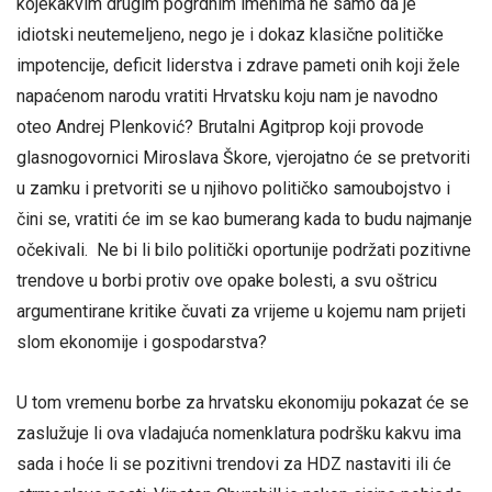
kojekakvim drugim pogrdnim imenima ne samo da je
idiotski neutemeljeno, nego je i dokaz klasične političke
impotencije, deficit liderstva i zdrave pameti onih koji žele
napaćenom narodu vratiti Hrvatsku koju nam je navodno
oteo Andrej Plenković? Brutalni Agitprop koji provode
glasnogovornici Miroslava Škore, vjerojatno će se pretvoriti
u zamku i pretvoriti se u njihovo političko samoubojstvo i
čini se, vratiti će im se kao bumerang kada to budu najmanje
očekivali. Ne bi li bilo politički oportunije podržati pozitivne
trendove u borbi protiv ove opake bolesti, a svu oštricu
argumentirane kritike čuvati za vrijeme u kojemu nam prijeti
slom ekonomije i gospodarstva?
U tom vremenu borbe za hrvatsku ekonomiju pokazat će se
zaslužuje li ova vladajuća nomenklatura podršku kakvu ima
sada i hoće li se pozitivni trendovi za HDZ nastaviti ili će