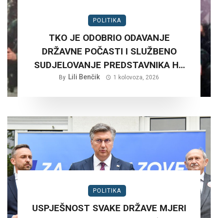
POLITIKA
TKO JE ODOBRIO ODAVANJE
DRŽAVNE POČASTI I SLUŽBENO
SUDJELOVANJE PREDSTAVNIKA HV
NA RUŠNJAKU KOD BADERNE 27,
Lili Benčik
By
1 kolovoza, 2026
SRPNJA 2026. GODINE.?
POLITIKA
USPJEŠNOST SVAKE DRŽAVE MJERI