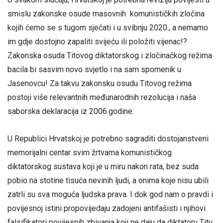
smislu zakonske osude masovnih komunističkih zločina
kojih ćemo se s tugom sjećati i u svibnju 2020., a nemamo
im gdje dostojno zapaliti svijeću ili položiti vijenac!?
Zakonska osuda Titovog diktatorskog i zločinačkog režima
bacila bi sasvim novo svjetlo i na sam spomenik u
Jasenovcu! Za takvu zakonsku osudu Titovog režima
postoji više relevantnih međunarodnih rezolucija i naša
saborska deklaracija iz 2006.godine.
U Republici Hrvatskoj je potrebno sagraditi dostojanstveni
memorijalni centar svim žrtvama komunističkog
diktatorskog sustava koji je u miru nakon rata, bez suda
pobio na stotine tisuća nevinih ljudi, a onima koje nisu ubili
zatrli su sva moguća ljudska prava. I dok god nam o pravdi i
povijesnoj istini propovijedaju zadojeni antifašisti i njihovi
falsifikatori povijesnih zbivanja koji ne daju da diktatoru Titu