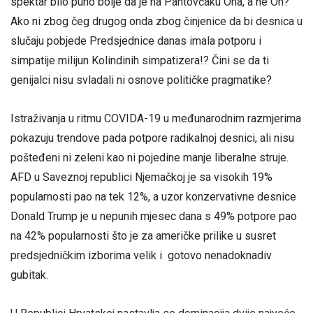
spektar bilo puno bolje da je na Pantovčaku Ona, a ne On?
Ako ni zbog čeg drugog onda zbog činjenice da bi desnica u
slučaju pobjede Predsjednice danas imala potporu i
simpatije milijun Kolindinih simpatizera!? Čini se da ti
genijalci nisu svladali ni osnove političke pragmatike?
Istraživanja u ritmu COVIDA-19 u međunarodnim razmjerima
pokazuju trendove pada potpore radikalnoj desnici, ali nisu
pošteđeni ni zeleni kao ni pojedine manje liberalne struje.
AFD u Saveznoj republici Njemačkoj je sa visokih 19%
popularnosti pao na tek 12%, a uzor konzervativne desnice
Donald Trump je u nepunih mjesec dana s 49% potpore pao
na 42% popularnosti što je za američke prilike u susret
predsjedničkim izborima velik i gotovo nenadoknadiv
gubitak.