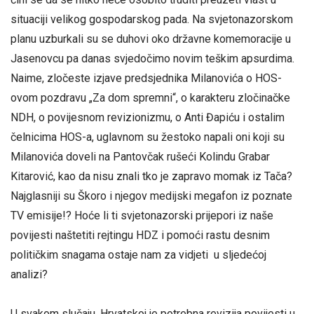
situaciji velikog gospodarskog pada. Na svjetonazorskom
planu uzburkali su se duhovi oko državne komemoracije u
Jasenovcu pa danas svjedočimo novim teškim apsurdima.
Naime, zločeste izjave predsjednika Milanovića o HOS-
ovom pozdravu „Za dom spremni“, o karakteru zločinačke
NDH, o povijesnom revizionizmu, o Anti Đapiću i ostalim
čelnicima HOS-a, uglavnom su žestoko napali oni koji su
Milanovića doveli na Pantovčak rušeći Kolindu Grabar
Kitarović, kao da nisu znali tko je zapravo momak iz Tača?
Najglasniji su Škoro i njegov medijski megafon iz poznate
TV emisije!? Hoće li ti svjetonazorski prijepori iz naše
povijesti naštetiti rejtingu HDZ i pomoći rastu desnim
političkim snagama ostaje nam za vidjeti u sljedećoj
analizi?
U svakom slučaju, Hrvatskoj je potrebna revizija povijesti u