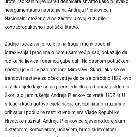
urote, radikalnih ljevičara i desničara shvatio kako bi svako
neargumentirano nasrtanje na Andreja Plenkovića i
Nacionalni stožer civilne zaštite u ovoj krizi bilo
kontraproduktivno i politički štetno.
Zadnje istraživanje, koje je na tragu i mojih osobnih
istraživanja i procjena o čemu sam već pisao, pokazuje da
radikalna ljevica i desnica gube dah. Na desnom političkom
spektru je vidljiv pad potpore Miroslavu Škori i ako se ovi
trendovi nastave za očekivati je da će se prirodno HDZ-ovo
biračko tijelo koje se na predsjedničkim izborima priklonilo
Škori s ciljem rušenja Andreja Plenkovića vratiti HDZ-u. U
situaciji kada gotovo cijela nacija disciplinirano i razumno
prihvaća i podupire restriktivne mjere Vlade Republike
Hrvatske nazivati Andreja Plenkovića sjeverno korejskim
diktatorom, komunjarom, udbašem, briselskim ćatom i