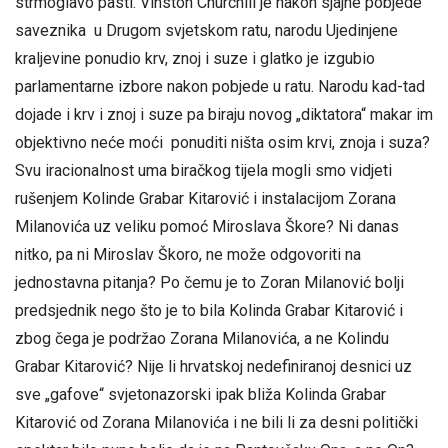
strmoglavo pasti. Vinston Churchill je nakon sjajne pobjede
saveznika u Drugom svjetskom ratu, narodu Ujedinjene
kraljevine ponudio krv, znoj i suze i glatko je izgubio
parlamentarne izbore nakon pobjede u ratu. Narodu kad-tad
dojade i krv i znoj i suze pa biraju novog „diktatora“ makar im
objektivno neće moći ponuditi ništa osim krvi, znoja i suza?
Svu iracionalnost uma biračkog tijela mogli smo vidjeti
rušenjem Kolinde Grabar Kitarović i instalacijom Zorana
Milanovića uz veliku pomoć Miroslava Škore? Ni danas
nitko, pa ni Miroslav Škoro, ne može odgovoriti na
jednostavna pitanja? Po čemu je to Zoran Milanović bolji
predsjednik nego što je to bila Kolinda Grabar Kitarović i
zbog čega je podržao Zorana Milanovića, a ne Kolindu
Grabar Kitarović? Nije li hrvatskoj nedefiniranoj desnici uz
sve „gafove“ svjetonazorski ipak bliža Kolinda Grabar
Kitarović od Zorana Milanovića i ne bili li za desni politički