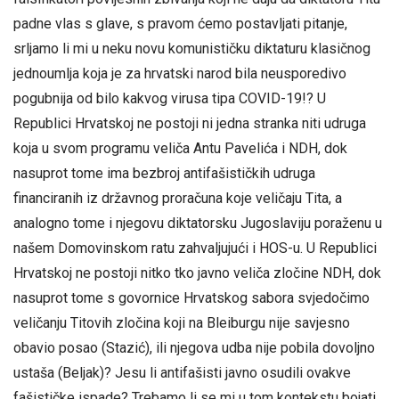
padne vlas s glave, s pravom ćemo postavljati pitanje,
srljamo li mi u neku novu komunističku diktaturu klasičnog
jednoumlja koja je za hrvatski narod bila neusporedivo
pogubnija od bilo kakvog virusa tipa COVID-19!? U
Republici Hrvatskoj ne postoji ni jedna stranka niti udruga
koja u svom programu veliča Antu Pavelića i NDH, dok
nasuprot tome ima bezbroj antifašističkih udruga
financiranih iz državnog proračuna koje veličaju Tita, a
analogno tome i njegovu diktatorsku Jugoslaviju poraženu u
našem Domovinskom ratu zahvaljujući i HOS-u. U Republici
Hrvatskoj ne postoji nitko tko javno veliča zločine NDH, dok
nasuprot tome s govornice Hrvatskog sabora svjedočimo
veličanju Titovih zločina koji na Bleiburgu nije savjesno
obavio posao (Stazić), ili njegova udba nije pobila dovoljno
ustaša (Beljak)? Jesu li antifašisti javno osudili ovakve
fašističke ispade? Trebamo li se mi u tom kontekstu bojati