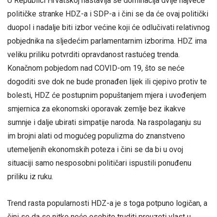
U Republici Hrvatskoj nastavlja se dominacija dvije najveće
političke stranke HDZ-a i SDP-a i čini se da će ovaj politički
duopol i nadalje biti izbor većine koji će odlučivati relativnog
pobjednika na sljedećim parlamentarnim izborima. HDZ ima
veliku priliku potvrditi opravdanost rastućeg trenda.
Konačnom pobjedom nad COVID-om 19, što se neće
dogoditi sve dok ne bude pronađen lijek ili cjepivo protiv te
bolesti, HDZ će postupnim popuštanjem mjera i uvođenjem
smjernica za ekonomski oporavak zemlje bez ikakve
sumnje i dalje ubirati simpatije naroda. Na raspolaganju su
im brojni alati od mogućeg populizma do znanstveno
utemeljenih ekonomskih poteza i čini se da bi u ovoj
situaciji samo nesposobni političari ispustili ponuđenu
priliku iz ruku.
Trend rasta popularnosti HDZ-a je s toga potpuno logičan, a
čini se da se nitko neće osobito truditi preuzeti vlast u