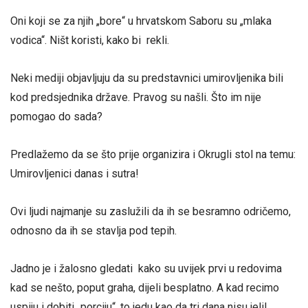
Oni koji se za njih „bore“ u hrvatskom Saboru su „mlaka
vodica“. Ništ koristi, kako bi rekli.
Neki mediji objavljuju da su predstavnici umirovljenika bili
kod predsjednika države. Pravog su našli. Što im nije
pomogao do sada?
Predlažemo da se što prije organizira i Okrugli stol na temu:
Umirovljenici danas i sutra!
Ovi ljudi najmanje su zaslužili da ih se besramno odričemo,
odnosno da ih se stavlja pod tepih.
Jadno je i žalosno gledati kako su uvijek prvi u redovima
kad se nešto, poput graha, dijeli besplatno. A kad recimo
uspiju i dobiti „porciju“, to jedu kao da tri dana nisu jeli!