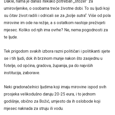
Dakle, nama je danas itekako potreban „stožer“ za
umirovljenike, o osobama treće životne dobi. To su ljudi koji
su čitav život radili i odricali se za „bolje sutra“. Više od pola
mirovine im ode na režije, a s ostatkom nastoje preživjeti
mjesec. Koliko od njih ima ovrhe? Ne, nema pogodnosti za
te ljude.
Tek prigodom svakih izbora razni političari i politikanti sjete
se i tih ljudi, dok ih brzinom munje nakon što zasjednu u
fotelje, od općina, gradova, županija, pa do najviših
institucija, zaborave.
Neki gradonačelnici ljudima koji imaju mirovine ispod svih
prosjeka velikodušno daruju 20-25 eura, i to jednom
godišnje, obično za Božić, umjesto da ih oslobode koji
mjesec naknada za struju ili vodu.