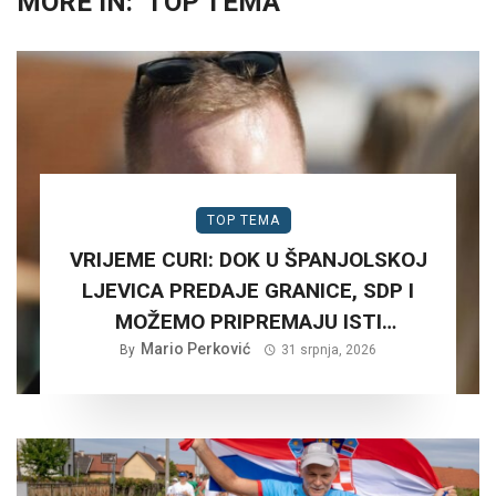
MORE IN:
TOP TEMA
TOP TEMA
VRIJEME CURI: DOK U ŠPANJOLSKOJ
LJEVICA PREDAJE GRANICE, SDP I
MOŽEMO PRIPREMAJU ISTI
SCENARIJ ZA HRVATSKU….
Mario Perković
By
31 srpnja, 2026