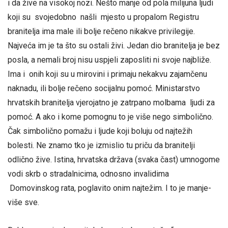
i da žive na visokoj nozi. Nešto manje od pola milijuna ljudi
koji su svojedobno našli mjesto u propalom Registru
branitelja ima male ili bolje rečeno nikakve privilegije.
Najveća im je ta što su ostali živi. Jedan dio branitelja je bez
posla, a nemali broj nisu uspjeli zaposliti ni svoje najbliže.
Ima i onih koji su u mirovini i primaju nekakvu zajamčenu
naknadu, ili bolje rečeno socijalnu pomoć. Ministarstvo
hrvatskih branitelja vjerojatno je zatrpano molbama ljudi za
pomoć. A ako i kome pomognu to je više nego simbolično.
Čak simbolično pomažu i ljude koji boluju od najtežih
bolesti. Ne znamo tko je izmislio tu priču da branitelji
odlično žive. Istina, hrvatska država (svaka čast) umnogome
vodi skrb o stradalnicima, odnosno invalidima
Domovinskog rata, poglavito onim najtežim. I to je manje-
više sve.