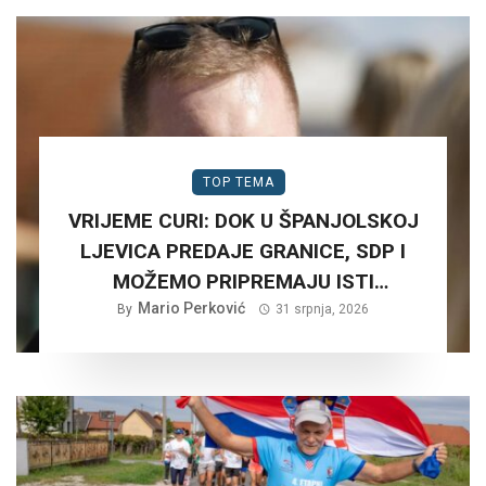
TOP TEMA
VRIJEME CURI: DOK U ŠPANJOLSKOJ
LJEVICA PREDAJE GRANICE, SDP I
MOŽEMO PRIPREMAJU ISTI
SCENARIJ ZA HRVATSKU….
Mario Perković
By
31 srpnja, 2026