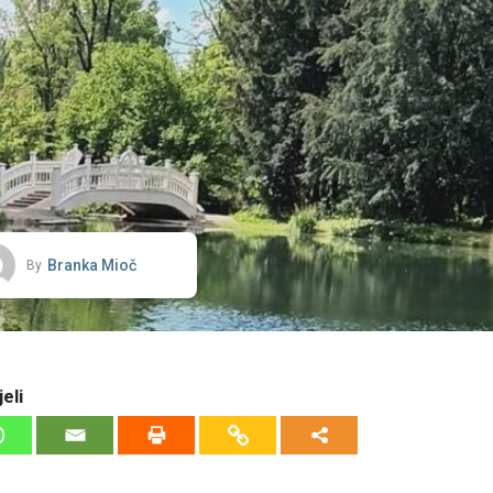
Branka Mioč
By
eli