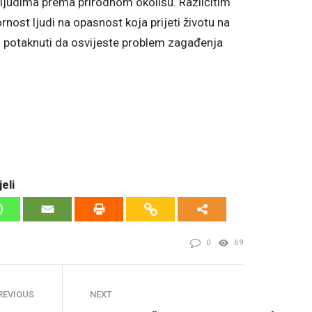
t ljudima prema prirodnom okolišu. Različitim
nost ljudi na opasnost koja prijeti životu na
h potaknuti da osvijeste problem zagađenja
eli
0
69
REVIOUS
NEXT