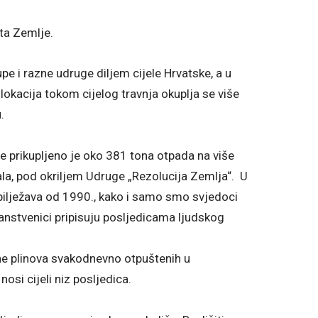
ta Zemlje.
e i razne udruge diljem cijele Hrvatske, a u
lokacija tokom cijelog travnja okuplja se više
.
e prikupljeno je oko 381 tona otpada na više
la, pod okriljem Udruge „Rezolucija Zemlja“. U
bilježava od 1990., kako i samo smo svjedoci
anstvenici pripisuju posljedicama ljudskog
ne plinova svakodnevno otpuštenih u
si cijeli niz posljedica.