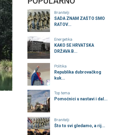
POPULARNO
Branitelji
SADA ZNAM ZAŠTO SMO
RATOV...
Energetika
KAKO SE HRVATSKA
DRŽAVA B...
Politika
Republika dubrovačkog
kuk...
Top tema
Pomoćnici u nastavi i dal...
Branitelji
Što to svi gledamo, a rij...