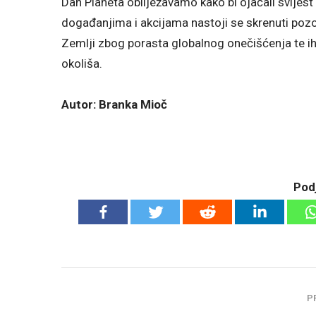
Dan Planeta obilježavamo kako bi ojačali svijes
događanjima i akcijama nastoji se skrenuti pozor
Zemlji zbog porasta globalnog onečišćenja te i
okoliša.
Autor: Branka Mioč
Podj
P