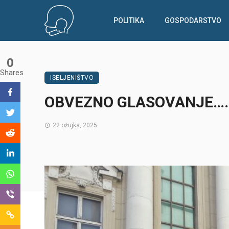
POLITIKA
GOSPODARSTVO
0
Shares
ISELJENIŠTVO
OBVEZNO GLASOVANJE….
22 ožujka, 2025