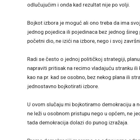
odlučujućim i onda kad rezultat nije po volji.
Bojkot izbora je moguć ali ono treba da ima sv
jednog pojedica ili pojedinaca bez jednog šireg
početni dio, ne izići na izbore, nego i svoj završn
Radi se često o jednoj političkoj strategiji, planu
napraviti pritisak na recimo vladajuću stranku ili 
kao na pr. kad se osobno, bez nekog plana ili str
jednostavno bojkotirati izbore.
U ovom slučaju mi bojkotiramo demokraciju a ne
ne leži u osobnom pristupu nego u općem, ne je
tada demokracija dolazi do punog izražaja.