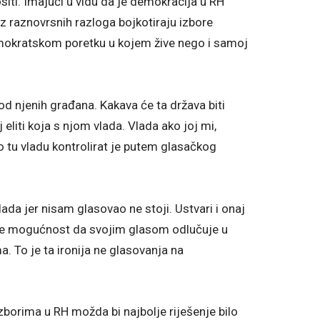
i. Imajući u vidu da je demokracija u RH
iz raznovrsnih razloga bojkotiraju izbore
emokratskom poretku u kojem žive nego i samoj
 od njenih građana. Kakava će ta država biti
eliti koja s njom vlada. Vlada ako joj mi,
ko tu vladu kontrolirat je putem glasačkog
vlada jer nisam glasovao ne stoji. Ustvari i onaj
gome mogućnost da svojim glasom odlučuje u
a. To je ta ironija ne glasovanja na
izborima u RH možda bi najbolje riješenje bilo