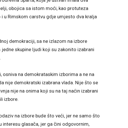
itelji, obojica sa istom moći, kao protuteza
o i u Rimskom carstvu gdje umjesto dva kralja
dnoj demokraciji, sa ne izlazom na izbore
jedne skupine ljudi koji su zakonito izabrani
.
udi, osniva na demokrataskim izborima a ne na
a nije demokratski izabrana vlada. Nije što se
rivnja nije na onima koji su na taj naćin izabrani
li izbore.
daziv na izbore bude što veći, jer ne samo što
u interesu glasača, jer ga čini odgovornim,