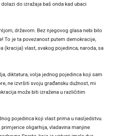
v dolazi do izražaja baš onda kad ubaci
mljom, državom. Bez njegovog glasa nebi bilo
ave! To je ta povezanost putem demokracije,
ia (kracija) vlast, svakog pojedinca, naroda, sa
a, diktatura, volja jednog pojedinca koji sam
ore, ne izvršiti svoju građansku dužnost, mi
racija može biti izražena u različitim
dnog pojedinca koji vlast prima u nasljedstvu.
 primjerice oligarhija, vladavina manjine.
arodrevna Sparta, koja je ustvari imala dva