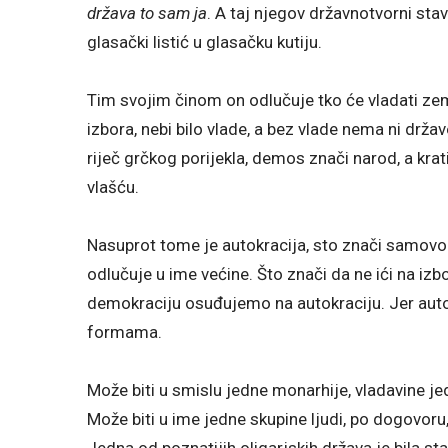
država to sam ja
. A taj njegov državnotvorni sta
glasački listić u glasačku kutiju.
Tim svojim činom on odlučuje tko će vladati ze
izbora, nebi bilo vlade, a bez vlade nema ni drž
riječ grčkog porijekla, demos znači narod, a krat
vlašću.
Nasuprot tome je autokracija, sto znači samovolj
odlučuje u ime većine. Što znači da ne ići na izb
demokraciju osuđujemo na autokraciju. Jer autok
formama.
Može biti u smislu jedne monarhije, vladavine je
Može biti u ime jedne skupine ljudi, po dogovoru,
Jedna od poznatijih oligarjskih država je bila st