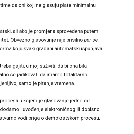
 time da oni koji ne glasuju plate minimalnu
tski, ali ako je promjena sprovedena putem
tet. Obvezno glasovanje nije prisilno
per se,
norma koju svaki građani automatski ispunjava.
ba gajiti, u njoj suživiti, da bi ona bila
talno se jadikovati da imamo totalitarno
jenljivo, samo je pitanje vremena.
procesa u kojem je glasovanje jedno od
adodamo i uvođenje elektroničnog ili dopisno
i stvarno vodi briga o demokratskom procesu,