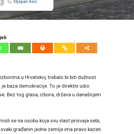
Stjepan Asić
By
eli
zborima u Hrvatskoj trebalo bi biti dužnost
 je baza demokracije. To je direktni udio
ve. Bez tog glasa, izbora, država u današnjem
 misli se na osobu koja svu vlast prisvaja sebi,
i, svaki građanin jedne zemlje ima pravo kazati