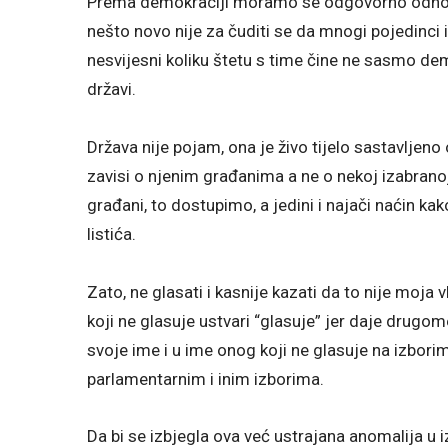
Prema demokraciji moramo se odgovorno odnosit
nešto novo nije za čuditi se da mnogi pojedinci 
nesvijesni koliku štetu s time čine ne sasmo d
državi.
Država nije pojam, ona je živo tijelo sastavljeno
zavisi o njenim građanima a ne o nekoj izabranoj 
građani, to dostupimo, a jedini i najači naćin ka
listića.
Zato, ne glasati i kasnije kazati da to nije moja 
koji ne glasuje ustvari “glasuje” jer daje dru
svoje ime i u ime onog koji ne glasuje na izborim
parlamentarnim i inim izborima.
Da bi se izbjegla ova već ustrajana anomalija u 