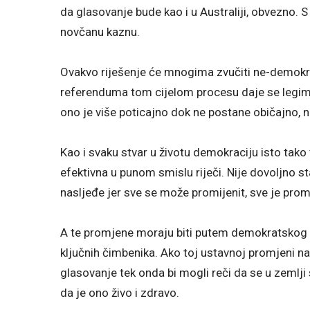
da glasovanje bude kao i u Australiji, obvezno. S
novčanu kaznu.
Ovakvo riješenje će mnogima zvučiti ne-demokra
referenduma tom cijelom procesu daje se legimi
ono je više poticajno dok ne postane običajno, 
Kao i svaku stvar u životu demokraciju isto tako tre
efektivna u punom smislu riječi. Nije dovoljno s
nasljeđe jer sve se može promijenit, sve je prom
A te promjene moraju biti putem demokratskog 
ključnih čimbenika. Ako toj ustavnoj promjeni n
glasovanje tek onda bi mogli reči da se u zemlj
da je ono živo i zdravo.