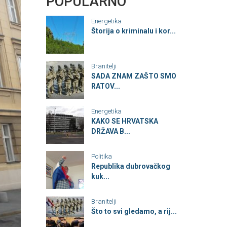
POPULARNO
Energetika
Štorija o kriminalu i kor...
Branitelji
SADA ZNAM ZAŠTO SMO
RATOV...
Energetika
KAKO SE HRVATSKA
DRŽAVA B...
Politika
Republika dubrovačkog
kuk...
Branitelji
Što to svi gledamo, a rij...