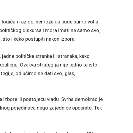
oj logičan razlog, nemože da bude samo volja
 političkog diskursa i mora imati ne samo svoj
i, što i kako postupiti nakon izbora.
, jedne političke stranke ili stranaka, kako
koaliciju. Ovakva strategija nije jedno te isto
ategije, odlučimo ne dati svoj glas,
 izbore ili postojeću vladu. Svrha demokracije
dnog pojedinaca nego zajednice opčenito. Tek