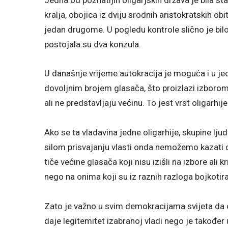
kralja, obojica iz dviju srodnih aristokratskih ob
jedan drugome. U pogledu kontrole slično je bil
postojala su dva konzula.
U današnje vrijeme autokracija je moguća i u je
dovoljnim brojem glasača, što proizlazi izborom 
ali ne predstavljaju većinu. To jest vrst oligarhije
Ako se ta vladavina jedne oligarhije, skupine lj
silom prisvajanju vlasti onda nemožemo kazati d
tiče većine glasača koji nisu izišli na izbore ali k
nego na onima koji su iz raznih razloga bojkotira
Zato je važno u svim demokracijama svijeta da o
daje legitemitet izabranoj vladi nego je također 