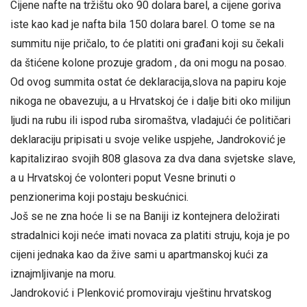
Cijene nafte na tržištu oko 90 dolara barel, a cijene goriva
iste kao kad je nafta bila 150 dolara barel. O tome se na
summitu nije pričalo, to će platiti oni građani koji su čekali
da štićene kolone prozuje gradom , da oni mogu na posao.
Od ovog summita ostat će deklaracija,slova na papiru koje
nikoga ne obavezuju, a u Hrvatskoj će i dalje biti oko milijun
ljudi na rubu ili ispod ruba siromaštva, vladajući će političari
deklaraciju pripisati u svoje velike uspjehe, Jandroković je
kapitalizirao svojih 808 glasova za dva dana svjetske slave,
a u Hrvatskoj će volonteri poput Vesne brinuti o
penzionerima koji postaju beskućnici.
Još se ne zna hoće li se na Baniji iz kontejnera deložirati
stradalnici koji neće imati novaca za platiti struju, koja je po
cijeni jednaka kao da žive sami u apartmanskoj kući za
iznajmljivanje na moru.
Jandroković i Plenković promoviraju vještinu hrvatskog