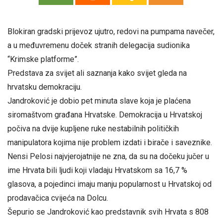
Blokiran gradski prijevoz ujutro, redovi na pumpama navečer,
a u međuvremenu doček stranih delegacija sudionika
“Krimske platforme”.
Predstava za svijet ali saznanja kako svijet gleda na
hrvatsku demokraciju.
Jandroković je dobio pet minuta slave koja je plaćena
siromaštvom građana Hrvatske. Demokracija u Hrvatskoj
počiva na dvije kupljene ruke nestabilnih političkih
manipulatora kojima nije problem izdati i birače i saveznike.
Nensi Pelosi najvjerojatnije ne zna, da su na dočeku jučer u
ime Hrvata bili ljudi koji vladaju Hrvatskom sa 16,7 %
glasova, a pojedinci imaju manju popularnost u Hrvatskoj od
prodavačica cvijeća na Dolcu.
Šepurio se Jandroković kao predstavnik svih Hrvata s 808