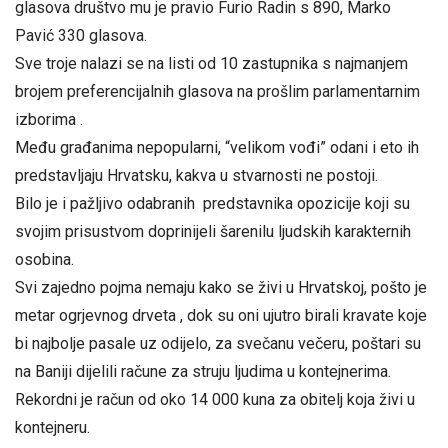
glasova društvo mu je pravio Furio Radin s 890, Marko
Pavić 330 glasova.
Sve troje nalazi se na listi od 10 zastupnika s najmanjem
brojem preferencijalnih glasova na prošlim parlamentarnim
izborima .
Među građanima nepopularni, “velikom vođi” odani i eto ih
predstavljaju Hrvatsku, kakva u stvarnosti ne postoji.
Bilo je i pažljivo odabranih predstavnika opozicije koji su
svojim prisustvom doprinijeli šarenilu ljudskih karakternih
osobina.
Svi zajedno pojma nemaju kako se živi u Hrvatskoj, pošto je
metar ogrjevnog drveta , dok su oni ujutro birali kravate koje
bi najbolje pasale uz odijelo, za svečanu večeru, poštari su
na Baniji dijelili račune za struju ljudima u kontejnerima.
Rekordni je račun od oko 14 000 kuna za obitelj koja živi u
kontejneru.