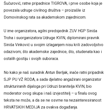
Šučurović, ratne pripadnice TIGROVA, i prve osobe koja je
povezala udruge civilnog društva – proizašle iz
Domovinskog rata sa akademskom zajednicom.
U ime organizatora, agilni predsjednik ZUV HGP Siniša
Troha i suorganizatora Udruge KVIN, diplomirani pravnik
Siniša Vinković u svojim izlaganjem nisu krili zadovoljstvo
odazivom; što akademske zajednice, što, studenata kao i
ostalih gostiju i svojih suboraca.
No kako je naš suradnik Antun Berljak, inače ratni pripadnik
SJP PU VŽ RODA, a sada djelatno angažirani organizator
strukturiranih dijaloga pri Udruzi branitelja KVIN, bio
moderator ovog skupa i naš izvjestitelj – u finalu ovog
teksta ne može, a da se ne osvrne na nezainteresiranost
HRVATSKIH MEDIJA za ovakva događanja.