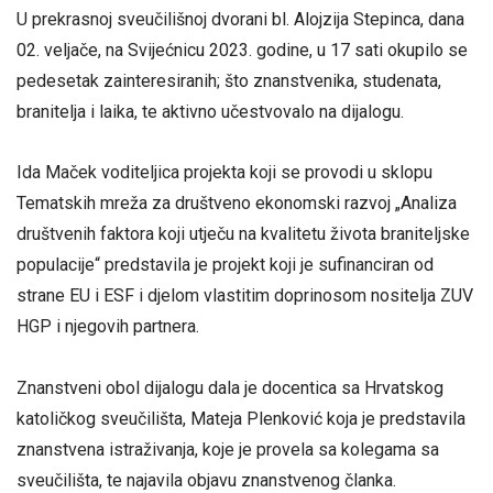
U prekrasnoj sveučilišnoj dvorani bl. Alojzija Stepinca, dana
02. veljače, na Svijećnicu 2023. godine, u 17 sati okupilo se
pedesetak zainteresiranih; što znanstvenika, studenata,
branitelja i laika, te aktivno učestvovalo na dijalogu.
Ida Maček voditeljica projekta koji se provodi u sklopu
Tematskih mreža za društveno ekonomski razvoj „Analiza
društvenih faktora koji utječu na kvalitetu života braniteljske
populacije“ predstavila je projekt koji je sufinanciran od
strane EU i ESF i djelom vlastitim doprinosom nositelja ZUV
HGP i njegovih partnera.
Znanstveni obol dijalogu dala je docentica sa Hrvatskog
katoličkog sveučilišta, Mateja Plenković koja je predstavila
znanstvena istraživanja, koje je provela sa kolegama sa
sveučilišta, te najavila objavu znanstvenog članka.