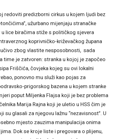
j redoviti predizborni cirkus u kojem ljudi bez
etončićima”, užurbano mijenjaju stranačke
u lice biračima stiže s političkog sjevera
ontraverznog koprivničko-križevačkog župana
ljučivo zbog vlastite nesposobnosti, sada
 time je zatvoren: stranka u kojoj je započeo
pa Friščića, čovjeka kojeg su ovi lokalni
 trebao, ponovno mu služi kao pojas za
o podravsko-prigorskog bazena u kojem stranke
jeri poput Miljenka Flajsa koji je bez problema
elnika Marija Rajna koji je uletio u HSS čim je
koji su glasali za njegovu lažnu “nezavisnost”. U
 posebno mjesto zauzima manipulacija onima
jima. Dok se kroje liste i pregovara o plijenu,