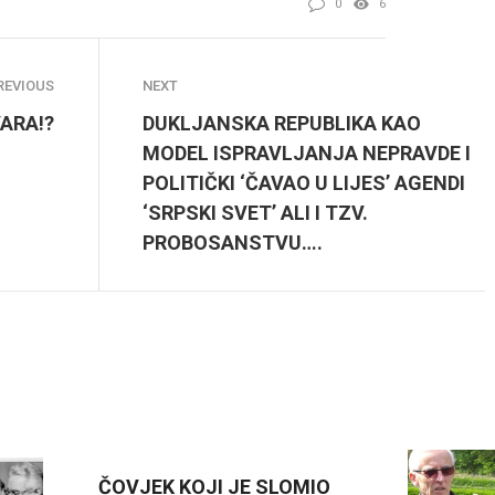
0
6
REVIOUS
NEXT
VARA!?
DUKLJANSKA REPUBLIKA KAO
MODEL ISPRAVLJANJA NEPRAVDE I
POLITIČKI ‘ČAVAO U LIJES’ AGENDI
‘SRPSKI SVET’ ALI I TZV.
PROBOSANSTVU….
ČOVJEK KOJI JE SLOMIO