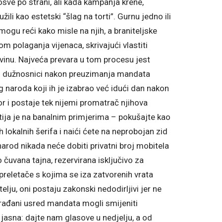
posve po strani, ali kada kampanja krene,
užili kao estetski “šlag na torti”. Gurnu jedno ili
mogu reći kako misle na njih, a braniteljske
om polaganja vijenaca, skrivajući vlastiti
ovinu. Najveća prevara u tom procesu jest
ski dužnosnici nakon preuzimanja mandata
g naroda koji ih je izabrao već idući dan nakon
or i postaje tek nijemi promatrač njihova
ija je na banalnim primjerima – pokušajte kao
h lokalnih šerifa i naići ćete na neprobojan zid
 narod nikada neće dobiti privatni broj mobitela
o čuvana tajna, rezervirana isključivo za
reletače s kojima se iza zatvorenih vrata
lju, oni postaju zakonski nedodirljivi jer ne
rađani usred mandata mogli smijeniti
 jasna: dajte nam glasove u nedjelju, a od