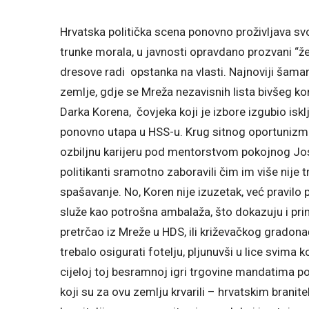
Hrvatska politička scena ponovno proživljava svo
trunke morala, u javnosti opravdano prozvani “ž
dresove radi opstanka na vlasti. Najnoviji šamar 
zemlje, gdje se Mreža nezavisnih lista bivšeg k
Darka Korena, čovjeka koji je izbore izgubio isk
ponovno utapa u HSS-u. Krug sitnog oportunizma
ozbiljnu karijeru pod mentorstvom pokojnog Josi
politikanti sramotno zaboravili čim im više nije
spašavanje. No, Koren nije izuzetak, već pravil
služe kao potrošna ambalaža, što dokazuju i prim
pretrčao iz Mreže u HDS, ili križevačkog gradonač
trebalo osigurati fotelju, pljunuvši u lice svima 
cijeloj toj besramnoj igri trgovine mandatima
koji su za ovu zemlju krvarili – hrvatskim branitel