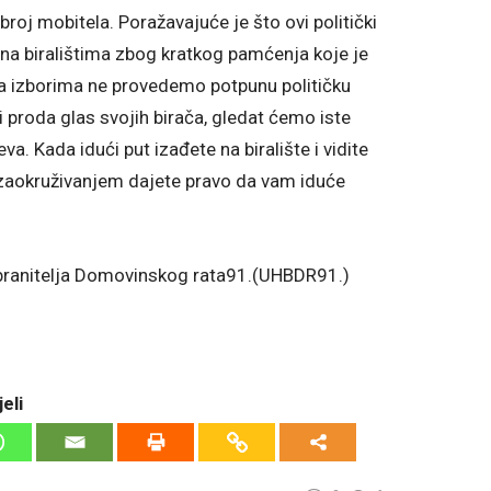
broj mobitela. Poražavajuće je što ovi politički
o na biralištima zbog kratkog pamćenja koje je
a izborima ne provedemo potpunu političku
 i proda glas svojih birača, gledat ćemo iste
va. Kada idući put izađete na biralište i vidite
u zaokruživanjem dajete pravo da vam iduće
 branitelja Domovinskog rata91.(UHBDR91.)
eli