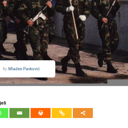
Mladen Pavković
By
eli