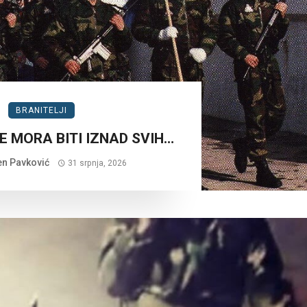
BRANITELJI
E MORA BITI IZNAD SVIH…
n Pavković
31 srpnja, 2026