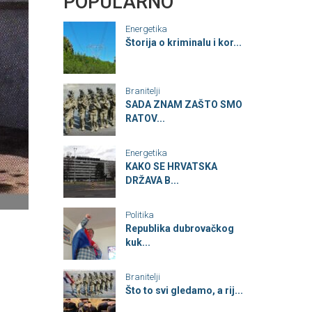
POPULARNO
Energetika
Štorija o kriminalu i kor...
Branitelji
SADA ZNAM ZAŠTO SMO
RATOV...
Energetika
KAKO SE HRVATSKA
DRŽAVA B...
Politika
Republika dubrovačkog
kuk...
Branitelji
Što to svi gledamo, a rij...