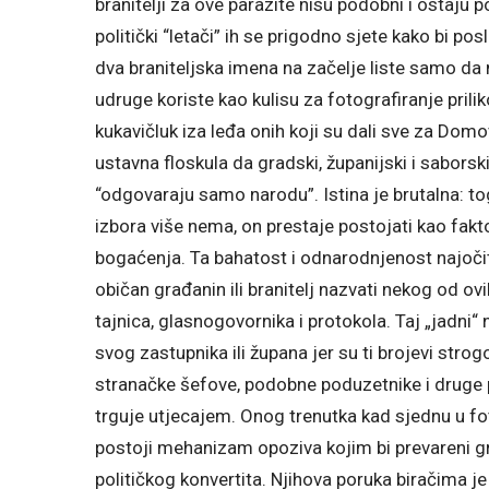
branitelji za ove parazite nisu podobni i ostaju 
politički “letači” ih se prigodno sjete kako bi posl
dva braniteljska imena na začelje liste samo da 
udruge koriste kao kulisu za fotografiranje prilik
kukavičluk iza leđa onih koji su dali sve za Dom
ustavna floskula da gradski, županijski i sabor
“odgovaraju samo narodu”. Istina je brutalna: to
izbora više nema, on prestaje postojati kao fakt
bogaćenja. Ta bahatost i odnarodnjenost najočit
običan građanin ili branitelj nazvati nekog od ovi
tajnica, glasnogovornika i protokola. Taj „jadni“
svog zastupnika ili župana jer su ti brojevi strog
stranačke šefove, podobne poduzetnike i druge p
trguje utjecajem. Onog trenutka kad sjednu u fote
postoji mehanizam opoziva kojim bi prevareni g
političkog konvertita. Njihova poruka biračima je