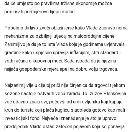
da će umjesto po pravilima tržišne ekonomije možda
poslušati premijerovu lijepu molbu.
Posebno dirljivo zvuči objašnjenje kako Vlada zapravo nema
mehanizme za ozbiljniji utjecaj na maloprodajne cijene.
Zanimljivo je da je to ista Vlada koja je godinama uvjeravala
građane kako uspješno upravlja inflacijom, štiti standard i
vodi računa o kupovnoj moći. Sada ispada da je njezina
najjača gospodarska mjera apel na dobru volju trgovaca.
Najzanimljivije u cijeloj priči nije činjenica da trgovci tijekom
sezone nastoje ostvariti veću zaradu. To izuzev Plenkovića
već odavno znaju svi, počevši od umirovljenika koji kupuje
kruh do turista koji plaća kuglicu sladoleda gotovo kao mali
investicijski fond. Najveće iznenađenje je što je upravo
predsjednik Vlade ostao zatečen pojavom koja se ponavlja