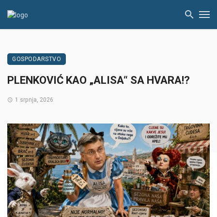
GOSPODARSTVO
PLENKOVIĆ KAO „ALISA“ SA HVARA!?
1 srpnja, 2026