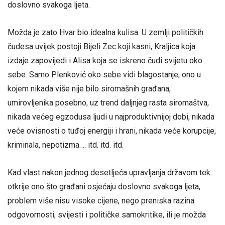
doslovno svakoga ljeta.
Možda je zato Hvar bio idealna kulisa. U zemlji političkih
čudesa uvijek postoji Bijeli Zec koji kasni, Kraljica koja
izdaje zapovijedi i Alisa koja se iskreno čudi svijetu oko
sebe. Samo Plenković oko sebe vidi blagostanje, ono u
kojem nikada više nije bilo siromašnih građana,
umirovljenika posebno, uz trend daljnjeg rasta siromaštva,
nikada većeg egzodusa ljudi u najproduktivnijoj dobi, nikada
veće ovisnosti o tuđoj energiji i hrani, nikada veće korupcije,
kriminala, nepotizma…. itd. itd. itd.
Kad vlast nakon jednog desetljeća upravljanja državom tek
otkrije ono što građani osjećaju doslovno svakoga ljeta,
problem više nisu visoke cijene, nego preniska razina
odgovornosti, svijesti i političke samokritike, ili je možda