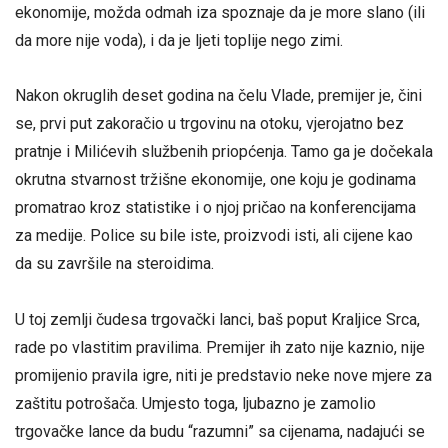
ekonomije, možda odmah iza spoznaje da je more slano (ili
da more nije voda), i da je ljeti toplije nego zimi.
Nakon okruglih deset godina na čelu Vlade, premijer je, čini
se, prvi put zakoračio u trgovinu na otoku, vjerojatno bez
pratnje i Milićevih službenih priopćenja. Tamo ga je dočekala
okrutna stvarnost tržišne ekonomije, one koju je godinama
promatrao kroz statistike i o njoj pričao na konferencijama
za medije. Police su bile iste, proizvodi isti, ali cijene kao
da su završile na steroidima.
U toj zemlji čudesa trgovački lanci, baš poput Kraljice Srca,
rade po vlastitim pravilima. Premijer ih zato nije kaznio, nije
promijenio pravila igre, niti je predstavio neke nove mjere za
zaštitu potrošača. Umjesto toga, ljubazno je zamolio
trgovačke lance da budu “razumni” sa cijenama, nadajući se