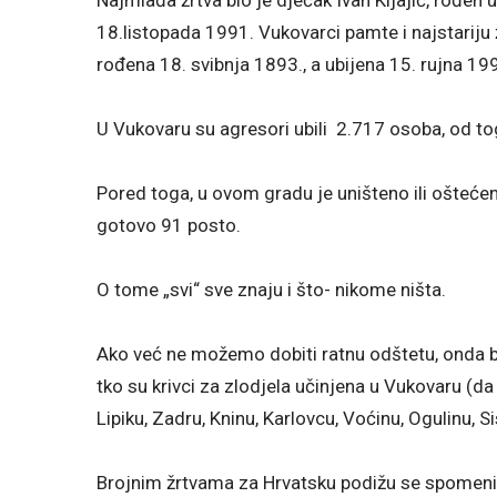
Najmlađa žrtva bio je dječak Ivan Kljajić, rođen 
18.listopada 1991. Vukovarci pamte i najstariju 
rođena 18. svibnja 1893., a ubijena 15. rujna 19
U Vukovaru su agresori ubili 2.717 osoba, od tog
Pored toga, u ovom gradu je uništeno ili oštećen
gotovo 91 posto.
O tome „svi“ sve znaju i što- nikome ništa.
Ako već ne možemo dobiti ratnu odštetu, onda bi
tko su krivci za zlodjela učinjena u Vukovaru (d
Lipiku, Zadru, Kninu, Karlovcu, Voćinu, Ogulinu, 
Brojnim žrtvama za Hrvatsku podižu se spomeni