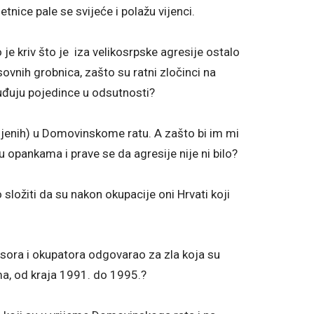
tnice pale se svijeće i polažu vijenci.
o je kriv što je iza velikosrpske agresije ostalo
vnih grobnica, zašto su ratni zločinci na
suđuju pojedince u odsutnosti?
ubijenih) u Domovinskome ratu. A zašto bi im mi
u opankama i prave se da agresije nije ni bilo?
ložiti da su nakon okupacije oni Hrvati koji
gresora i okupatora odgovarao za zla koja su
ma, od kraja 1991. do 1995.?