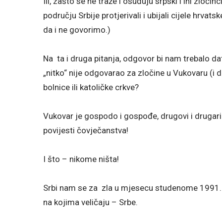
Ili, zašto se ne traže i osuđuju srpski i ini zloči
području Srbije protjerivali i ubijali cijele hrva
da i ne govorimo.)
Na ta i druga pitanja, odgovor bi nam trebalo dat
„nitko“ nije odgovarao za zločine u Vukovaru (i 
bolnice ili katoličke crkve?
Vukovar je gospodo i gospođe, drugovi i drugari
povijesti čovječanstva!
I što – nikome ništa!
Srbi nam se za zla u mjesecu studenome 1991. ž
na kojima veličaju – Srbe.