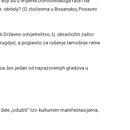
nci koji su u vrijeme Domovinskoga rata i na
tske obitelji? (O zločinima u Bosanskoj Posavini
i Državno odvjetništvo, tj. obrazložiti zašto
drugdje), a poglavito za rušenje tamošnje ratne
ce, bio jedan od najrazorenijih gradova u
ele „odužiti“ tzv. kulturnim manifestacijama,