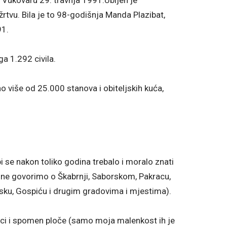
u Vukovaru 29. travnja 1991.Ubijen je
žrtvu. Bila je to 98-godišnja Manda Plazibat,
91.
a 1.292 civila.
o više od 25.000 stanova i obiteljskih kuća,
 se nakon toliko godina trebalo i moralo znati
a ne govorimo o Škabrnji, Saborskom, Pakracu,
Sisku, Gospiću i drugim gradovima i mjestima).
ci i spomen ploče (samo moja malenkost ih je