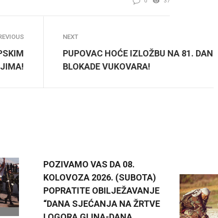
0
37
REVIOUS
NEXT
PSKIM
PUPOVAC HOĆE IZLOŽBU NA 81. DAN
JIMA!
BLOKADE VUKOVARA!
POZIVAMO VAS DA 08.
KOLOVOZA 2026. (SUBOTA)
POPRATITE OBILJEŽAVANJE
“DANA SJEĆANJA NA ŽRTVE
LOGORA GLINA-DANA