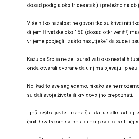
dosad podigla oko tridesetak!) i pretežno na oblje
Više nitko nažalost ne govori tko su krivci niti tk
diljem Hrvatske oko 150 (dosad otkrivenih!) maso
vrijeme pobjegli i zašto nas „tješe“ da sude i o
Kažu da Srbija ne želi surađivati oko nestalih (
onda otvarali dvorane da u njima pjevaju i plešu 
No, kad to sve sagledamo, nikako se ne možemo s
su dali svoje živote ili krv dovoljno prepoznati.
I još nešto: jeste li ikada čuli da je netko od a
činili hrvatskom narodu na okupiranim područji