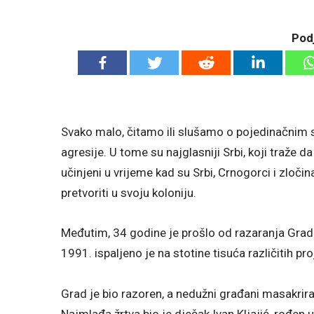
Podj
Svako malo, čitamo ili slušamo o pojedinačnim 
agresije. U tome su najglasniji Srbi, koji traže da
učinjeni u vrijeme kad su Srbi, Crnogorci i zloči
pretvoriti u svoju koloniju.
Međutim, 34 godine je prošlo od razaranja Grada
1991. ispaljeno je na stotine tisuća različitih proj
Grad je bio razoren, a nedužni građani masakrirani