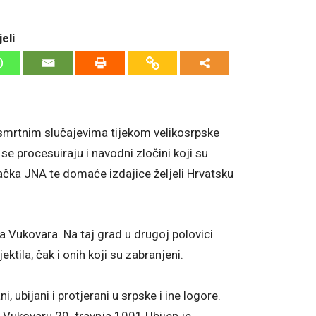
eli
smrtnim slučajevima tijekom velikosrpske
 se procesuiraju i navodni zločini koji su
načka JNA te domaće izdajice željeli Hrvatsku
 Vukovara. Na taj grad u drugoj polovici
ektila, čak i onih koji su zabranjeni.
, ubijani i protjerani u srpske i ine logore.