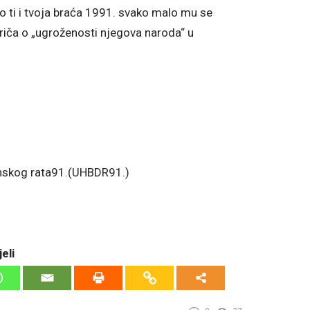
o ti i tvoja braća 1991. svako malo mu se
riča o „ugroženosti njegova naroda“ u
inskog rata91.(UHBDR91.)
eli