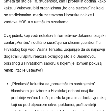
Smeta ga što će 18. studenoga, kao i proteklih godina, kako
kaže, u Vukovaru biti organizirana „kolona sjećanja“ na kojoj
se tradicionalno među zastavama Hrvatske nalaze i
zastave HOS-a s ustaškim oznakama!
Ovaj jadnik, koji vodi nekakav Informativno-dokumentacijski
centar „Veritas“ i odlično surađuje sa sličnim „centrom“ u
Hrvatskoj koji vodi Vesna Teršelič, „ocjenjuje da su najnoviji
događaji u Splitu reakcija okruglog stola o Jasenovcu,
održanog u Hrvatskom saboru, u kojem je izvršen pokušaj
rehabilitacije ustaštva“!
„Plenković koketira sa „proustaškim nastrojenim“
članstvom, jer izbore u Hrvatskoj odnosi onaj tko
pridobije većinu birača, među kojima ima dosta vjernika,
koji su pod utjecajem crkve poklonici, poštovatelji