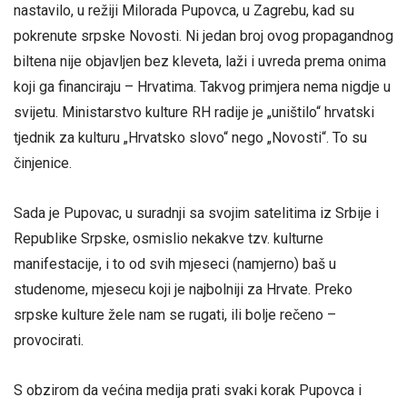
nastavilo, u režiji Milorada Pupovca, u Zagrebu, kad su
pokrenute srpske Novosti. Ni jedan broj ovog propagandnog
biltena nije objavljen bez kleveta, laži i uvreda prema onima
koji ga financiraju – Hrvatima. Takvog primjera nema nigdje u
svijetu. Ministarstvo kulture RH radije je „uništilo“ hrvatski
tjednik za kulturu „Hrvatsko slovo“ nego „Novosti“. To su
činjenice.
Sada je Pupovac, u suradnji sa svojim satelitima iz Srbije i
Republike Srpske, osmislio nekakve tzv. kulturne
manifestacije, i to od svih mjeseci (namjerno) baš u
studenome, mjesecu koji je najbolniji za Hrvate. Preko
srpske kulture žele nam se rugati, ili bolje rečeno –
provocirati.
S obzirom da većina medija prati svaki korak Pupovca i