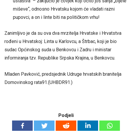
ustaštva“ – zaključio je čovjek koji očito još sanja „bijele
miševe“, odnosno Hrvatsku kojom će vladati razni
pupovci, a on i linte biti na političkom vrhu!
Zanimljivo je da su ova dva mrzitelja Hrvatske i Hrvatstva
rođeni u Hrvatskoj: Linta u Karlovcu, a Štrbac, koji je bio
sudac Općinskog suda u Benkovcu i Zadru i ministar
informiranja tzv. Republike Srpska Krajina, u Benkovcu.
Mladen Pavković, predsjednik Udruge hrvatskih branitelja
Domovinskog rata91.(UHBDR91.)
Podjeli