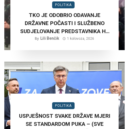
POLITIKA
TKO JE ODOBRIO ODAVANJE
DRŽAVNE POČASTI I SLUŽBENO
SUDJELOVANJE PREDSTAVNIKA HV
NA RUŠNJAKU KOD BADERNE 27,
Lili Benčik
By
1 kolovoza, 2026
SRPNJA 2026. GODINE.?
POLITIKA
USPJEŠNOST SVAKE DRŽAVE MJERI
SE STANDARDOM PUKA – (SVE