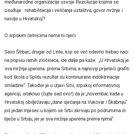
međunarodne organizacije usvoje Rezolucije kojima se
osuđuje rehabilitacija i veličanja ustaštva, govor mržnje i
nasilje u Hrvatskoj“!
O srpskim četnicima nema ni riječi.
Savo Štrbac, drugar od Linte, koji se već odavno trebao naći
na popisu ratnih zločinaca, ide dalje pa kaže: „U Hrvatskoj je
sva mržnja uperena prema Srbima, a najnoviji prijeteći grafiti
kod škola u Splitu rezultat su kontinuirane indoktrinacije
omladine“. Također je u izjavi Srni, srpskoj informativnoj
agenciji, istaknuo (čujte sad ovo!) da je „novembar, kada u
Hrvatskoj obilježavaju „dane sjećanja na Vukovar i Škabrnju“
još jedan mjesec u kojem se Srbi skrivaju po podrumima ili
bježe u Srbiju, jer je sva mržnja uperena prema njima“.