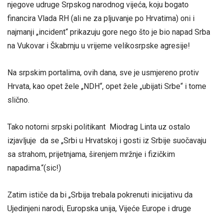
njegove udruge Srpskog narodnog vijeća, koju bogato
financira Vlada RH (ali ne za pljuvanje po Hrvatima) oni i
najmanji „incident“ prikazuju gore nego što je bio napad Srba
na Vukovar i Škabrnju u vrijeme velikosrpske agresije!
Na srpskim portalima, ovih dana, sve je usmjereno protiv
Hrvata, kao opet žele „NDH“, opet žele „ubijati Srbe“ i tome
slično.
Tako notorni srpski politikant Miodrag Linta uz ostalo
izjavljuje da se „Srbi u Hrvatskoj i gosti iz Srbije suočavaju
sa strahom, prijetnjama, širenjem mržnje i fizičkim
napadima.“(sic!)
Zatim ističe da bi „Srbija trebala pokrenuti inicijativu da
Ujedinjeni narodi, Europska unija, Vijeće Europe i druge