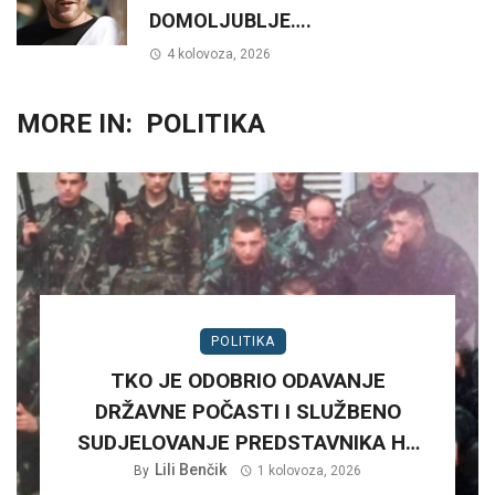
DOMOLJUBLJE….
4 kolovoza, 2026
MORE IN:
POLITIKA
POLITIKA
TKO JE ODOBRIO ODAVANJE
DRŽAVNE POČASTI I SLUŽBENO
SUDJELOVANJE PREDSTAVNIKA HV
NA RUŠNJAKU KOD BADERNE 27,
Lili Benčik
By
1 kolovoza, 2026