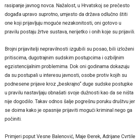
rasipanje javnog novca. Nažalost, u Hrvatskoj se prečesto
događa upravo suprotno, umjesto da država odlučno štiti
one koji prijavljuju moguće nezakonitosti, oni gotovo u
pravilu postaju žrtve sustava, nerijetko i onih koje su prijavili.
Brojni prijavitelji nepravilnosti izgubili su posao, bili izloženi
pritiscima, dugotrajnim sudskim postupcima i ozbiljnim
egzistencijalnim problemima. Dok oni godinama dokazuju
da su postupali u interesu javnosti, osobe protiv kojih su
podnesene prijave kroz „beskrajno“ duge sudske postupke
u pravilu nastavljaju obnašati svoje dužnosti kao da se ništa
nije dogodilo. Takav odnos šalje pogrešnu poruku društvu jer
se doima kako je opasnije prijaviti mogući kriminal nego ga
počiniti.
Primjeri poput Vesne Balenović, Maje Đerek, Adrijane Cvrtile