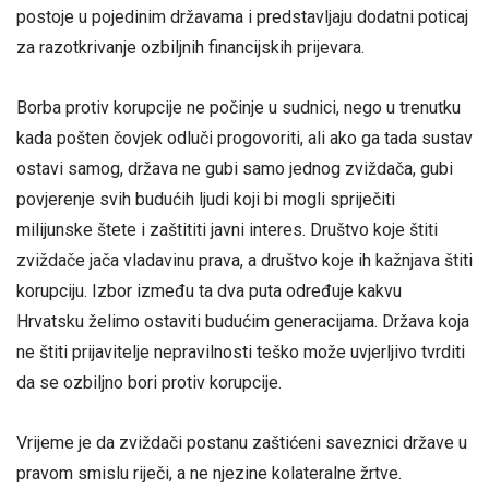
postoje u pojedinim državama i predstavljaju dodatni poticaj
za razotkrivanje ozbiljnih financijskih prijevara.
Borba protiv korupcije ne počinje u sudnici, nego u trenutku
kada pošten čovjek odluči progovoriti, ali ako ga tada sustav
ostavi samog, država ne gubi samo jednog zviždača, gubi
povjerenje svih budućih ljudi koji bi mogli spriječiti
milijunske štete i zaštititi javni interes. Društvo koje štiti
zviždače jača vladavinu prava, a društvo koje ih kažnjava štiti
korupciju. Izbor između ta dva puta određuje kakvu
Hrvatsku želimo ostaviti budućim generacijama. Država koja
ne štiti prijavitelje nepravilnosti teško može uvjerljivo tvrditi
da se ozbiljno bori protiv korupcije.
Vrijeme je da zviždači postanu zaštićeni saveznici države u
pravom smislu riječi, a ne njezine kolateralne žrtve.