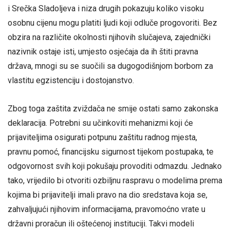
i Srečka Sladoljeva i niza drugih pokazuju koliko visoku
osobnu cijenu mogu platiti ljudi koji odluče progovoriti. Bez
obzira na različite okolnosti njihovih slučajeva, zajednički
nazivnik ostaje isti, umjesto osjećaja da ih štiti pravna
država, mnogi su se suočili sa dugogodišnjom borbom za
vlastitu egzistenciju i dostojanstvo.
Zbog toga zaštita zviždača ne smije ostati samo zakonska
deklaracija. Potrebni su učinkoviti mehanizmi koji će
prijaviteljima osigurati potpunu zaštitu radnog mjesta,
pravnu pomoć, financijsku sigurnost tijekom postupaka, te
odgovornost svih koji pokušaju provoditi odmazdu. Jednako
tako, vrijedilo bi otvoriti ozbiljnu raspravu o modelima prema
kojima bi prijavitelji imali pravo na dio sredstava koja se,
zahvaljujući njihovim informacijama, pravomoćno vrate u
državni proračun ili oštećenoj instituciji. Takvi modeli