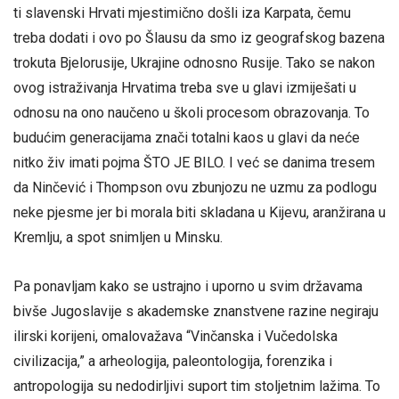
ti slavenski Hrvati mjestimično došli iza Karpata, čemu
treba dodati i ovo po Šlausu da smo iz geografskog bazena
trokuta Bjelorusije, Ukrajine odnosno Rusije. Tako se nakon
ovog istraživanja Hrvatima treba sve u glavi izmiješati u
odnosu na ono naučeno u školi procesom obrazovanja. To
budućim generacijama znači totalni kaos u glavi da neće
nitko živ imati pojma ŠTO JE BILO. I već se danima tresem
da Ninčević i Thompson ovu zbunjozu ne uzmu za podlogu
neke pjesme jer bi morala biti skladana u Kijevu, aranžirana u
Kremlju, a spot snimljen u Minsku.
Pa ponavljam kako se ustrajno i uporno u svim državama
bivše Jugoslavije s akademske znanstvene razine negiraju
ilirski korijeni, omalovažava “Vinčanska i Vučedolska
civilizacija,” a arheologija, paleontologija, forenzika i
antropologija su nedodirljivi suport tim stoljetnim lažima. To