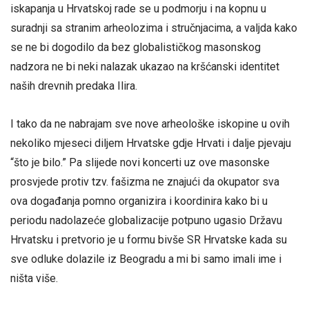
iskapanja u Hrvatskoj rade se u podmorju i na kopnu u
suradnji sa stranim arheolozima i stručnjacima, a valjda kako
se ne bi dogodilo da bez globalističkog masonskog
nadzora ne bi neki nalazak ukazao na kršćanski identitet
naših drevnih predaka Ilira.
I tako da ne nabrajam sve nove arheološke iskopine u ovih
nekoliko mjeseci diljem Hrvatske gdje Hrvati i dalje pjevaju
“što je bilo.” Pa slijede novi koncerti uz ove masonske
prosvjede protiv tzv. fašizma ne znajući da okupator sva
ova događanja pomno organizira i koordinira kako bi u
periodu nadolazeće globalizacije potpuno ugasio Državu
Hrvatsku i pretvorio je u formu bivše SR Hrvatske kada su
sve odluke dolazile iz Beogradu a mi bi samo imali ime i
ništa više.