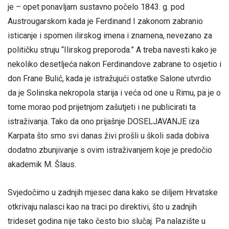
je – opet ponavljam sustavno počelo 1843. g. pod
Austrougarskom kada je Ferdinand I zakonom zabranio
isticanje i spomen ilirskog imena i znamena, nevezano za
političku struju “Ilirskog preporoda.” A treba navesti kako je
nekoliko desetljeća nakon Ferdinandove zabrane to osjetio i
don Frane Bulić, kada je istražujući ostatke Salone utvrdio
da je Solinska nekropola starija i veća od one u Rimu, pa je o
tome morao pod prijetnjom zašutjeti i ne publicirati ta
istraživanja. Tako da ono prijašnje DOSELJAVANJE iza
Karpata što smo svi danas živi prošli u školi sada dobiva
dodatno zbunjivanje s ovim istraživanjem koje je predočio
akademik M. Šlaus.
Svjedočimo u zadnjih mjesec dana kako se diljem Hrvatske
otkrivaju nalasci kao na traci po direktivi, što u zadnjih
trideset godina nije tako često bio slučaj. Pa nalazište u