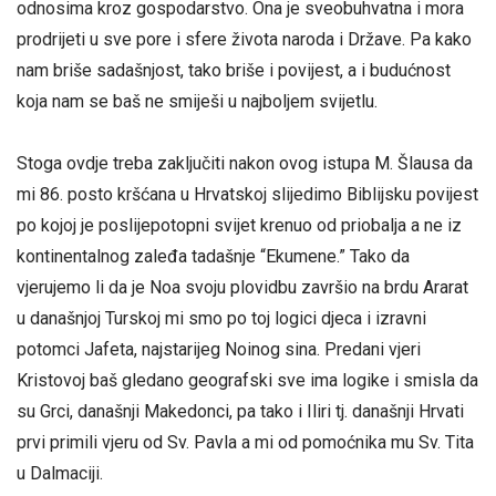
odnosima kroz gospodarstvo. Ona je sveobuhvatna i mora
prodrijeti u sve pore i sfere života naroda i Države. Pa kako
nam briše sadašnjost, tako briše i povijest, a i budućnost
koja nam se baš ne smiješi u najboljem svijetlu.
Stoga ovdje treba zaključiti nakon ovog istupa M. Šlausa da
mi 86. posto kršćana u Hrvatskoj slijedimo Biblijsku povijest
po kojoj je poslijepotopni svijet krenuo od priobalja a ne iz
kontinentalnog zaleđa tadašnje “Ekumene.” Tako da
vjerujemo li da je Noa svoju plovidbu završio na brdu Ararat
u današnjoj Turskoj mi smo po toj logici djeca i izravni
potomci Jafeta, najstarijeg Noinog sina. Predani vjeri
Kristovoj baš gledano geografski sve ima logike i smisla da
su Grci, današnji Makedonci, pa tako i Iliri tj. današnji Hrvati
prvi primili vjeru od Sv. Pavla a mi od pomoćnika mu Sv. Tita
u Dalmaciji.