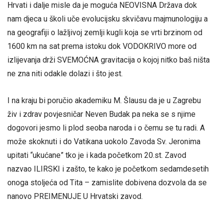
Hrvati i dalje misle da je moguća NEOVISNA Država dok
nam djeca u školi uče evolucijsku skvičavu majmunologiju a
na geografiji o lažljivoj zemlji kugli koja se vrti brzinom od
1600 km na sat prema istoku dok VODOKRIVO more od
izlijevanja drži SVEMOĆNA gravitacija o kojoj nitko baš ništa
ne zna niti odakle dolazi i što jest.
I na kraju bi poručio akademiku M. Šlausu da je u Zagrebu
živ i zdrav povjesničar Neven Budak pa neka se s njime
dogovori jesmo li plod seoba naroda i o čemu se tu radi. A
može skoknuti i do Vatikana uokolo Zavoda Sv. Jeronima
upitati “ukućane” tko je i kada početkom 20.st. Zavod
nazvao ILIRSKI i zašto, te kako je početkom sedamdesetih
onoga stoljeća od Tita – zamislite dobivena dozvola da se
nanovo PREIMENUJE U Hrvatski zavod.