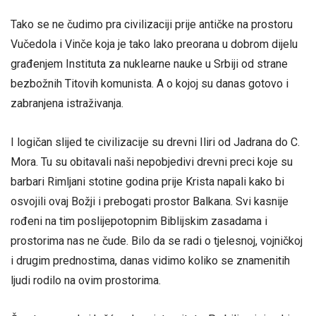
Tako se ne čudimo pra civilizaciji prije antičke na prostoru
Vučedola i Vinče koja je tako lako preorana u dobrom dijelu
građenjem Instituta za nuklearne nauke u Srbiji od strane
bezbožnih Titovih komunista. A o kojoj su danas gotovo i
zabranjena istraživanja.
I logičan slijed te civilizacije su drevni Iliri od Jadrana do C.
Mora. Tu su obitavali naši nepobjedivi drevni preci koje su
barbari Rimljani stotine godina prije Krista napali kako bi
osvojili ovaj Božji i prebogati prostor Balkana. Svi kasnije
rođeni na tim poslijepotopnim Biblijskim zasadama i
prostorima nas ne čude. Bilo da se radi o tjelesnoj, vojničkoj
i drugim prednostima, danas vidimo koliko se znamenitih
ljudi rodilo na ovim prostorima.