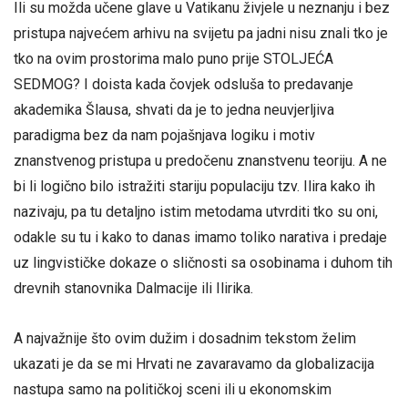
Ili su možda učene glave u Vatikanu živjele u neznanju i bez
pristupa najvećem arhivu na svijetu pa jadni nisu znali tko je
tko na ovim prostorima malo puno prije STOLJEĆA
SEDMOG? I doista kada čovjek odsluša to predavanje
akademika Šlausa, shvati da je to jedna neuvjerljiva
paradigma bez da nam pojašnjava logiku i motiv
znanstvenog pristupa u predočenu znanstvenu teoriju. A ne
bi li logično bilo istražiti stariju populaciju tzv. Ilira kako ih
nazivaju, pa tu detaljno istim metodama utvrditi tko su oni,
odakle su tu i kako to danas imamo toliko narativa i predaje
uz lingvističke dokaze o sličnosti sa osobinama i duhom tih
drevnih stanovnika Dalmacije ili Ilirika.
A najvažnije što ovim dužim i dosadnim tekstom želim
ukazati je da se mi Hrvati ne zavaravamo da globalizacija
nastupa samo na političkoj sceni ili u ekonomskim