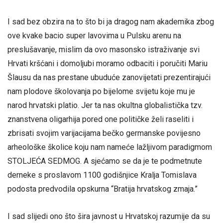
I sad bez obzira na to što bi ja dragog nam akademika zbog
ove kvake bacio super lavovima u Pulsku arenu na
preslušavanje, mislim da ovo masonsko istraživanje svi
Hrvati kršćani i domoljubi moramo odbaciti i poručiti Mariu
Šlausu da nas prestane ubuduće zanovijetati prezentirajući
nam plodove školovanja po bijelome svijetu koje mu je
narod hrvatski platio. Jer ta nas okultna globalistička tzv.
znanstvena oligarhija pored one političke želi raseliti i
zbrisati svojim varijacijama bečko germanske povijesno
arheološke školice koju nam nameće lažljivom paradigmom
STOLJEĆA SEDMOG. A sjećamo se da je te podmetnute
derneke s proslavom 1100 godišnjice Kralja Tomislava
podosta predvodila opskurna “Bratija hrvatskog zmaja.”
I sad slijedi ono što šira javnost u Hrvatskoj razumije da su