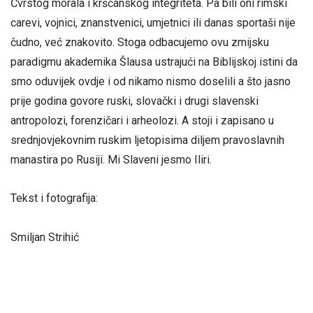
Čvrstog morala i kršćanskog integriteta. Pa bili oni rimski
carevi, vojnici, znanstvenici, umjetnici ili danas sportaši nije
čudno, već znakovito. Stoga odbacujemo ovu zmijsku
paradigmu akademika Šlausa ustrajući na Biblijskoj istini da
smo oduvijek ovdje i od nikamo nismo doselili a što jasno
prije godina govore ruski, slovački i drugi slavenski
antropolozi, forenzičari i arheolozi. A stoji i zapisano u
srednjovjekovnim ruskim ljetopisima diljem pravoslavnih
manastira po Rusiji. Mi Slaveni jesmo Iliri.
Tekst i fotografija:
Smiljan Strihić