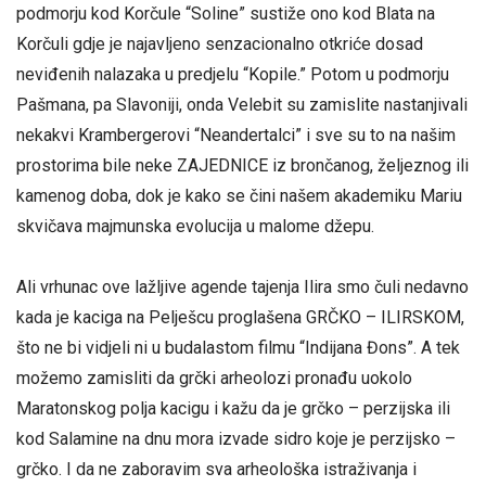
podmorju kod Korčule “Soline” sustiže ono kod Blata na
Korčuli gdje je najavljeno senzacionalno otkriće dosad
neviđenih nalazaka u predjelu “Kopile.” Potom u podmorju
Pašmana, pa Slavoniji, onda Velebit su zamislite nastanjivali
nekakvi Krambergerovi “Neandertalci” i sve su to na našim
prostorima bile neke ZAJEDNICE iz brončanog, željeznog ili
kamenog doba, dok je kako se čini našem akademiku Mariu
skvičava majmunska evolucija u malome džepu.
Ali vrhunac ove lažljive agende tajenja Ilira smo čuli nedavno
kada je kaciga na Pelješcu proglašena GRČKO – ILIRSKOM,
što ne bi vidjeli ni u budalastom filmu “Indijana Đons”. A tek
možemo zamisliti da grčki arheolozi pronađu uokolo
Maratonskog polja kacigu i kažu da je grčko – perzijska ili
kod Salamine na dnu mora izvade sidro koje je perzijsko –
grčko. I da ne zaboravim sva arheološka istraživanja i