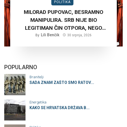
POLITIKA
MILORAD PUPOVAC, BESRAMNO
MANIPULIRA. SRB NIJE BIO
LEGITIMAN ČIN OTPORA, NEGO
PLANSKA ČETNIČKA AGRESIJA SA
Lili Benčik
By
30 srpnja, 2026
CILJEM STVARANJA VELIKE SRBIJE
POPULARNO
Branitelji
SADA ZNAM ZAŠTO SMO RATOV...
Energetika
KAKO SE HRVATSKA DRŽAVA B...