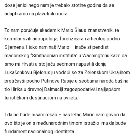
doseljenici nego nam je trebalo stotine godina da se
adaptiramo na plavetnilo mora.
To nam poručuje akademik Mario Šlaus znanstvenik, te
kormilar svih antropologa, forenzičara i arheolog podno
Sljemena. I tako nam naš Mario – inače stipendist
masonskog “Smithsonian instituta” u Washingtonu kaže da
smo mi Hrvati u stoljeću sedmom napustili donju
Lukašenkovu Bjelorusiju vodeći se za Zelenskom Ukrajinom
pretrčavši podno Putinove Rusije u seobama naroda baš na
tlo Ilirika u drevnoj Dalmaciji zagospodarivši najljepšom
turističkom destinacijom na svijetu.
I da ne bude nisam rekao – naš letač Mario nam govori da
ovo što je on s međunarodnim timom istražio ima da bude
fundament nacionalnog identiteta.