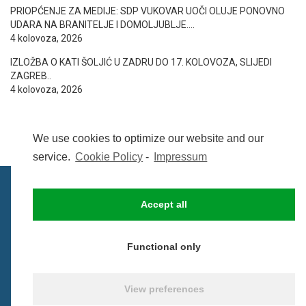
PRIOPĆENJE ZA MEDIJE: SDP VUKOVAR UOČI OLUJE PONOVNO
UDARA NA BRANITELJE I DOMOLJUBLJE….
4 kolovoza, 2026
IZLOŽBA O KATI ŠOLJIĆ U ZADRU DO 17. KOLOVOZA, SLIJEDI
ZAGREB..
4 kolovoza, 2026
We use cookies to optimize our website and our
service.
Cookie Policy
-
Impressum
Accept all
IMPRESSUM
UVIJETI KORIŠTENJA
COOKIE POLICY (EU)
Functional only
© BezCenzure 2017 - Izradio i održava
Inpendio
View preferences