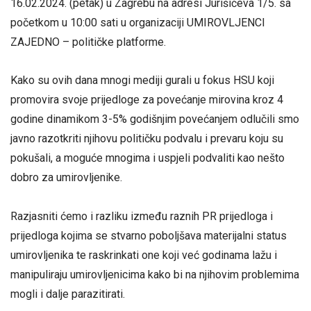
16.02.2024. (petak) u Zagrebu na adresi Jurišićeva 1/5. sa
početkom u 10:00 sati u organizaciji UMIROVLJENCI
ZAJEDNO – političke platforme.
Kako su ovih dana mnogi mediji gurali u fokus HSU koji
promovira svoje prijedloge za povećanje mirovina kroz 4
godine dinamikom 3-5% godišnjim povećanjem odlučili smo
javno razotkriti njihovu političku podvalu i prevaru koju su
pokušali, a moguće mnogima i uspjeli podvaliti kao nešto
dobro za umirovljenike.
Razjasniti ćemo i razliku između raznih PR prijedloga i
prijedloga kojima se stvarno poboljšava materijalni status
umirovljenika te raskrinkati one koji već godinama lažu i
manipuliraju umirovljenicima kako bi na njihovim problemima
mogli i dalje parazitirati.