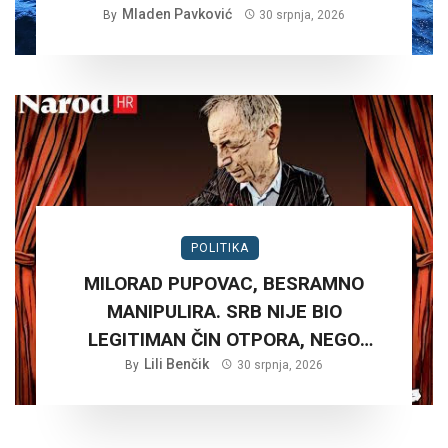
Mladen Pavković
By
30 srpnja, 2026
POLITIKA
MILORAD PUPOVAC, BESRAMNO
MANIPULIRA. SRB NIJE BIO
LEGITIMAN ČIN OTPORA, NEGO
PLANSKA ČETNIČKA AGRESIJA SA
Lili Benčik
By
30 srpnja, 2026
CILJEM STVARANJA VELIKE SRBIJE