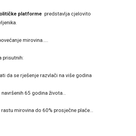
itičke platforme
predstavlja cjelovito
ljenika.
povećanje mirovina…..
 prisutnih:
ti da se rješenje razvlači na više godina
a navršenih 65 godina života…
o rastu mirovina do 60% prosječne plaće…