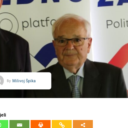
Milivoj Špika
By
eli