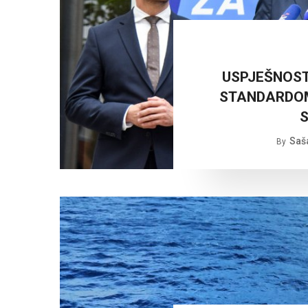
USPJEŠNOST
STANDARDOM
S
Saš
By