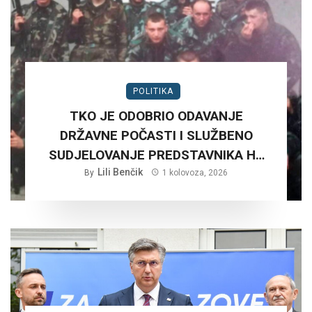
POLITIKA
TKO JE ODOBRIO ODAVANJE
DRŽAVNE POČASTI I SLUŽBENO
SUDJELOVANJE PREDSTAVNIKA HV
NA RUŠNJAKU KOD BADERNE 27,
Lili Benčik
By
1 kolovoza, 2026
SRPNJA 2026. GODINE.?