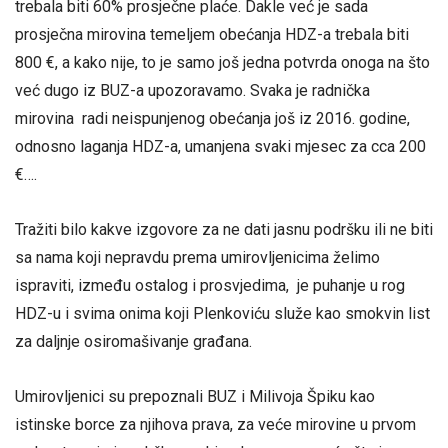
trebala biti 60% prosječne plaće. Dakle već je sada
prosječna mirovina temeljem obećanja HDZ-a trebala biti
800 €, a kako nije, to je samo još jedna potvrda onoga na što
već dugo iz BUZ-a upozoravamo. Svaka je radnička
mirovina radi neispunjenog obećanja još iz 2016. godine,
odnosno laganja HDZ-a, umanjena svaki mjesec za cca 200
€….
Tražiti bilo kakve izgovore za ne dati jasnu podršku ili ne biti
sa nama koji nepravdu prema umirovljenicima želimo
ispraviti, između ostalog i prosvjedima, je puhanje u rog
HDZ-u i svima onima koji Plenkoviću služe kao smokvin list
za daljnje osiromašivanje građana.
Umirovljenici su prepoznali BUZ i Milivoja Špiku kao
istinske borce za njihova prava, za veće mirovine u prvom