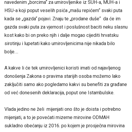
navedenim „borcima“ za umirovljenike iz SUH-a, MUH-a i
HSU-a koji poput veselih psića „mašu repićem“ svaki puta
kada se „gazda“ pojavi. Znaju te „prodane duše“ da će im
gazda svaki puta za vjernost i poslušnost baciti neku slasnu
kost kako bi on preko njih i dalje mogao cijediti hrvatsku
sirotinju i lupetati kako umirovljenicima nije nikada bilo
bolje….
A kakve li će tek umirovljenici koristi imati od najavljenog
donošenja Zakona o pravima starijih osoba možemo lako
zaključiti samo ako pogledamo kakvi su benefiti za građane
od već donesenih deklaracija, poput one Istambulske.
Vlada jedino ne želi mijenjati ono što je doista i potrebno
mijenjati, a to je povećati mizerne mirovine ODMAH
sukladno obećanju iz 2016. po kojem je prosječna mirovina