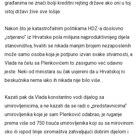
građanima ne znači bolji kreditni rejting države ako oni u toj
istoj državi žive sve lošije.
Nakon što je katastrofalnim politikama HDZ-a doslovno
„istjerano“ iz Hrvatske pola milijuna najproduktivnijeg dijela
stanovništva, hvaliti se nikada manjim brojem nezaposlenih
može samo osoba koja je potpuno izvan svake stvarnosti, a
Vlada na čelu sa Plenkovićem to zasigurno već odavno
jeste. Neki od ministara su čak uvjereni da u Hrvatskoj ni
beskućnika nema iako ih nikada nije bilo više…
Kazati pak da Vlada konstantno vodi dijalog sa
umirovljenicima, a ne kazati da se radi o „predstavnicima“
umirovljenika koje je sam Plenković odabrao, je ruganje
prema više od 750 tisuća umirovljenika koji su sa mirovinom
oko ili ispod linije siromaštva zahvaljujući dobrim dijelom i