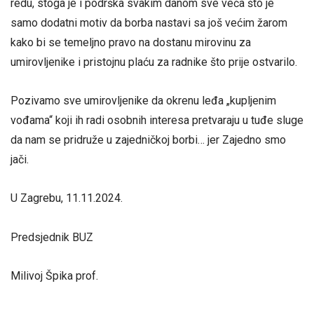
redu, stoga je i podrška svakim danom sve veća što je
samo dodatni motiv da borba nastavi sa još većim žarom
kako bi se temeljno pravo na dostanu mirovinu za
umirovljenike i pristojnu plaću za radnike što prije ostvarilo.
Pozivamo sve umirovljenike da okrenu leđa „kupljenim
vođama“ koji ih radi osobnih interesa pretvaraju u tuđe sluge
da nam se pridruže u zajedničkoj borbi… jer Zajedno smo
jači.
U Zagrebu, 11.11.2024.
Predsjednik BUZ
Milivoj Špika prof.