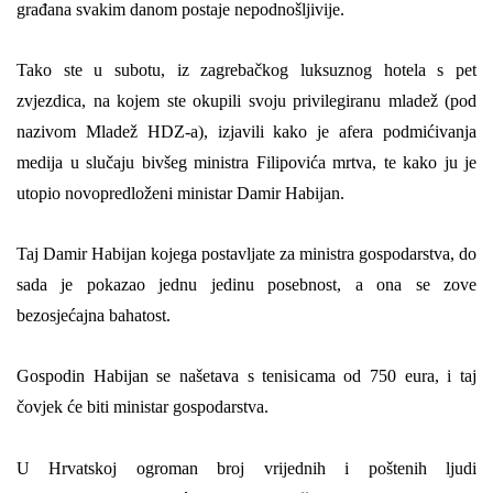
građana svakim danom postaje nepodnošljivije.
Tako ste u subotu, iz zagrebačkog luksuznog hotela s pet
zvjezdica, na kojem ste okupili svoju privilegiranu mladež
(
pod
nazivom Mladež HDZ-a
)
, izjavili kako
je
afera podmićivanja
medija u slučaju bivšeg ministra Filipovića mrtva, te kako ju je
utopio novopredloženi ministar Damir Habijan.
Taj Damir Habijan kojega postavljate za ministra gospodarstva, do
sada je pokazao jednu jedinu posebnost, a ona se zove
bezosjećajna bahatost.
Gospodin Habijan se našetava s tenisicama od 750 eura, i taj
čovjek će biti ministar gospodarstva.
U Hrvatskoj ogroman broj vrijednih i poštenih ljudi