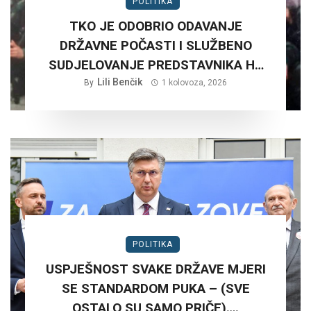
POLITIKA
TKO JE ODOBRIO ODAVANJE
DRŽAVNE POČASTI I SLUŽBENO
SUDJELOVANJE PREDSTAVNIKA HV
NA RUŠNJAKU KOD BADERNE 27,
Lili Benčik
By
1 kolovoza, 2026
SRPNJA 2026. GODINE.?
POLITIKA
USPJEŠNOST SVAKE DRŽAVE MJERI
SE STANDARDOM PUKA – (SVE
OSTALO SU SAMO PRIČE)….