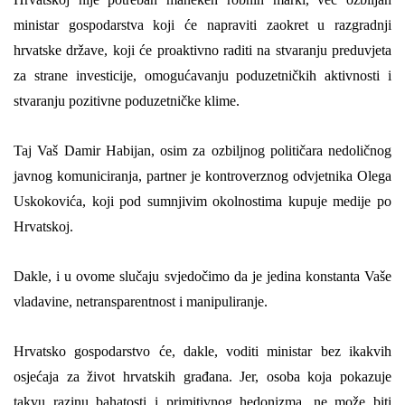
ministar gospodarstva koji će napraviti zaokret u razgradnji
hrvatske države, koji će proaktivno raditi na stvaranju preduvjeta
za strane investicije, omogućavanj
u
poduzetničkih aktivnosti i
stvaranj
u
pozitivne poduzetničke klime.
Taj Vaš Damir Habijan, osim za ozbiljnog političara nedoličnog
javnog komuniciranja, partner je kontroverznog odvjetnika Olega
Uskokovića, koji pod sumnjivim okolnostima kupuje medije po
Hrvatskoj.
Dakle, i u ovome slučaju svjedočimo da je jedina konstanta Vaše
vladavine, netransparentnost i manipuliranje.
Hrvatsko gospodarstvo će, dakle, voditi ministar bez ikakvih
osjećaja za život hrvatskih građana. Jer, osoba koja pokazuje
takvu razinu bahatosti i primitivnog hedonizma, ne može biti