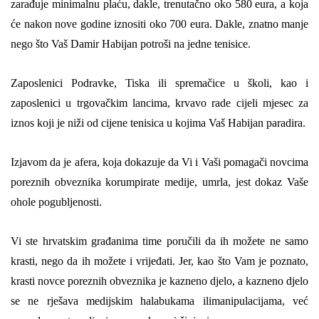
zarađuj
e
minimalnu plaću, dakle, trenutačno oko 580 eura, a koja
će nakon nove godine iznositi oko 700 eura. Dakle, znatno manje
nego što Vaš Damir Habijan potroši na jedne tenisice.
Zaposlenici Podravke, Tiska ili spremačice u školi, kao i
zaposlenici u trgovačkim lancima, krvavo rade cijeli mjesec za
iznos koji je niži od cijene tenisica u kojima Vaš Habijan paradira.
Izjavom da je afera, koja dokazuje da Vi i Vaši pomagači novcima
poreznih obveznika korumpirate medije, umrla, jest dokaz Vaše
ohole pogubljenosti.
Vi ste hrvatskim građanima time poručili da ih možete ne samo
krasti, nego da ih možete i vrijeđati. Jer, kao što Vam je poznato,
krasti novce poreznih obveznika je kazneno djelo, a kazneno djelo
se ne rješava medijskim halabukama
ili
manipulacijama, već