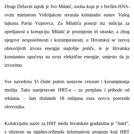
Drugi Državni tajnik je Ivo Milatić, osoba koja je s bivšim HNS-
ovim ministrom Vrdoljakom stvarala kriminalni sustav Vašeg
tajkuna Pavla Vujnovca. Za Milatića postoji niz indicija za
upetljanost u korupciju; Milatić je promijenio tri stranke, a zbog
njegove nesposobnosti i korumpiranosti, u Hrvatskoj se razvoj
obnovljivih izvora energije najlošije potič
e
, te je Hrvatska
konstantno upućena na uvoz električne energije, umjesto da ju
izvozimo.
Sve navedeno Vi činite putem sustavne cenzure i korumpiranja
medija. Tako namjeravate HRT-u – uz pretplatu i prihode od
reklama – dati dodatnih 18 milijuna eura
novca poreznih
obveznika
.
Kolokvijalni naziv
za
HRT
među
hrvatskim građanima je ”Jutel”,
s obzirom na rigidno-režimski informativni program koj
i
HRT