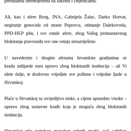
presudama utemeljenima na zakonu i činjenicama.
Ali, kao
i
afer
e
Borg, INA, Gabrijela Žalac, Darko Horvat,
negiranje genocida od strane Pupovca, otimanje Dalekovoda,
PPD-HEP plin, i
sve ostale afere
, zbog Vašeg protuustavnog
blokiranja pravosuđa
sve one
ostaju nerazriješene.
U navedenim i drugim aferama hrvatskim građanima se
krad
u
milijarde eura upravo zbog blokiranih institucija – ali Vi
idete dalje, te doslovno vrijeđate sve poštene i vrijedne ljude u
Hrvatskoj.
Plaće u Hrvatskoj su uvrjedljivo niske, a cijene apsurdno visoke –
upravo zbog sustavne krađe koj
a
je
moguć
a
zbog blokiranih
institucija.
Hrvatskoj nije potreban maneken robnih marki, već ozbiljan