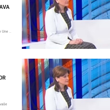
JAVA
e
 Une ...
OR
 vaše