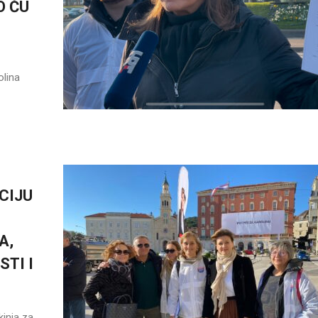
O ĆU
olina
CIJU
A,
TI I
kinja za