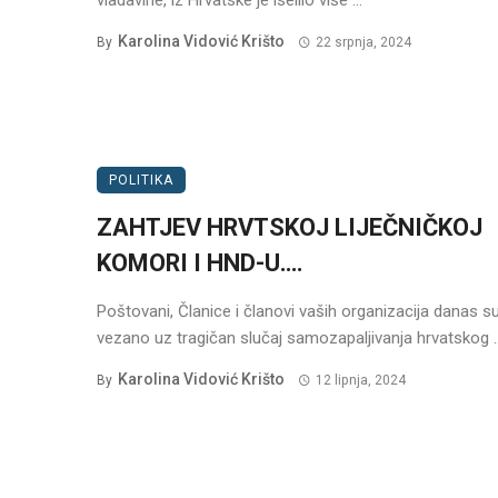
vladavine, iz Hrvatske je iselilo više ...
Karolina Vidović Krišto
By
22 srpnja, 2024
POLITIKA
ZAHTJEV HRVTSKOJ LIJEČNIČKOJ
KOMORI I HND-U….
Poštovani, Članice i članovi vaših organizacija danas su
vezano uz tragičan slučaj samozapaljivanja hrvatskog ..
Karolina Vidović Krišto
By
12 lipnja, 2024