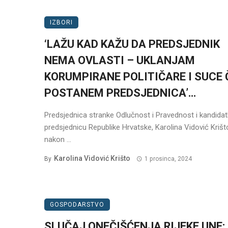
IZBORI
‘LAŽU KAD KAŽU DA PREDSJEDNIK
NEMA OVLASTI – UKLANJAM
KORUMPIRANE POLITIČARE I SUCE 
POSTANEM PREDSJEDNICA’…
Predsjednica stranke Odlučnost i Pravednost i kandidat
predsjednicu Republike Hrvatske, Karolina Vidović Krišt
nakon ...
Karolina Vidović Krišto
By
1 prosinca, 2024
GOSPODARSTVO
SLUČAJ ONEČIŠĆENJA RIJEKE UNE: