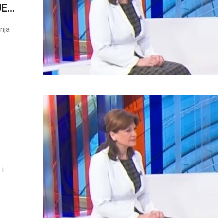
JE…
anja
.
 i
.