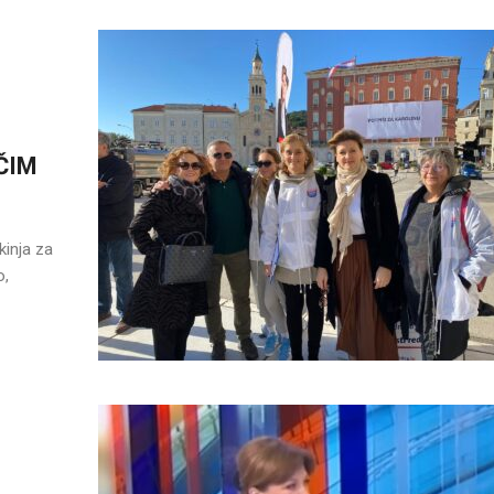
ČIM
kinja za
o,