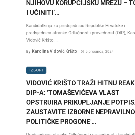
NJIHOVU KORUPCIJSKU MREŽU – T
I UČINITI’…
Kandidatkinja za predsjednicu Republike Hrvatske i
predsjednica stranke Odlučnost i pravednost (OIP), Kar
Vidović Krišto, ...
Karolina Vidović Krišto
By
5 prosinca, 2024
IZBORI
VIDOVIĆ KRIŠTO TRAŽI HITNU REAK
DIP-A: ‘TOMAŠEVIĆEVA VLAST
OPSTRUIRA PRIKUPLJANJE POTPIS
ZAUSTAVITE IZBORNE NEPRAVILNOS
POLITIČKE PROGONE’…
Predsjednica stranke Odlučnost i pravednost i kandidat