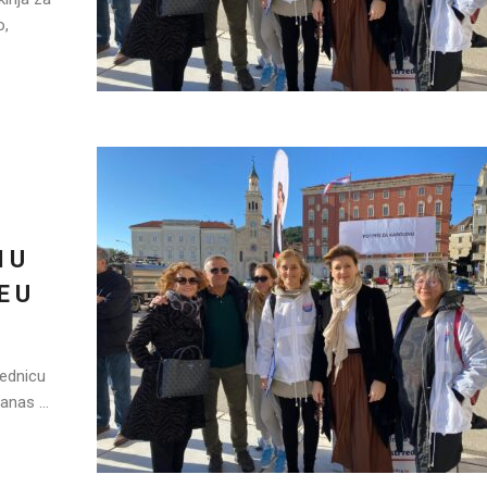
o,
 U
E U
jednicu
anas ...