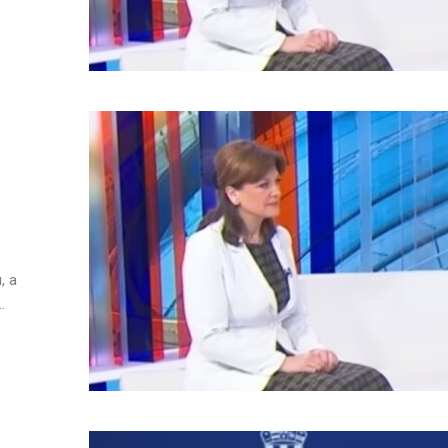
, a
.