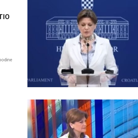
TIO
podine