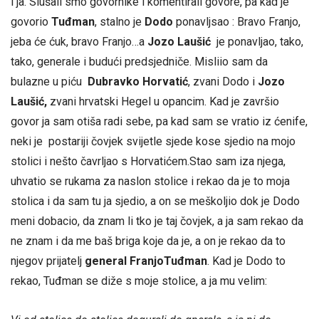
i ja. Slušali smo govornike i komentirali govore, pa kad je
govorio
Tuđman
, stalno je
Dodo
ponavljsao : Bravo Franjo,
jeba će ćuk, bravo Franjo…a
Jozo Laušić
je ponavljao, tako,
tako, generale i budući predsjedniče. Misliio sam da
bulazne u piću
Dubravko Horvatić
, zvani Dodo i
Jozo
Laušić,
zvani hrvatski Hegel u opancim. Kad je završio
govor ja sam otiša radi sebe, pa kad sam se vratio iz ćenife,
neki je postariji čovjek svijetle sjede kose sjedio na mojo
stolici i nešto čavrljao s Horvatićem.Stao sam iza njega,
uhvatio se rukama za naslon stolice i rekao da je to moja
stolica i da sam tu ja sjedio, a on se meškoljio dok je Dodo
meni dobacio, da znam li tko je taj čovjek, a ja sam rekao da
ne znam i da me baš briga koje da je, a on je rekao da to
njegov prijatelj
general FranjoTuđman
. Kad je Dodo to
rekao, Tuđman se diže s moje stolice, a ja mu velim: