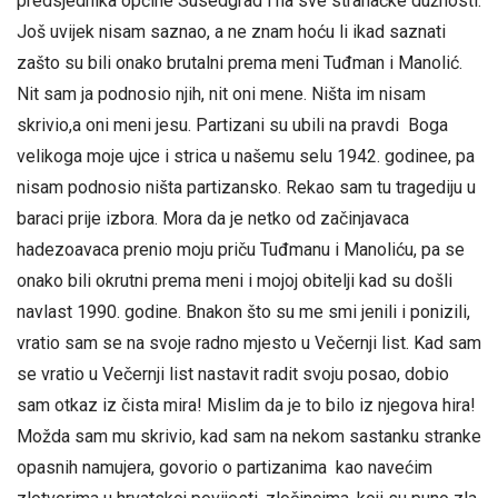
predsjednika općine Susedgrad i na sve stranačke dužnosti.
Još uvijek nisam saznao, a ne znam hoću li ikad saznati
zašto su bili onako brutalni prema meni Tuđman i Manolić.
Nit sam ja podnosio njih, nit oni mene. Ništa im nisam
skrivio,a oni meni jesu. Partizani su ubili na pravdi Boga
velikoga moje ujce i strica u našemu selu 1942. godinee, pa
nisam podnosio ništa partizansko. Rekao sam tu tragediju u
baraci prije izbora. Mora da je netko od začinjavaca
hadezoavaca prenio moju priču Tuđmanu i Manoliću, pa se
onako bili okrutni prema meni i mojoj obitelji kad su došli
navlast 1990. godine. Bnakon što su me smi jenili i ponizili,
vratio sam se na svoje radno mjesto u Večernji list. Kad sam
se vratio u Večernji list nastavit radit svoju posao, dobio
sam otkaz iz čista mira! Mislim da je to bilo iz njegova hira!
Možda sam mu skrivio, kad sam na nekom sastanku stranke
opasnih namujera, govorio o partizanima kao navećim