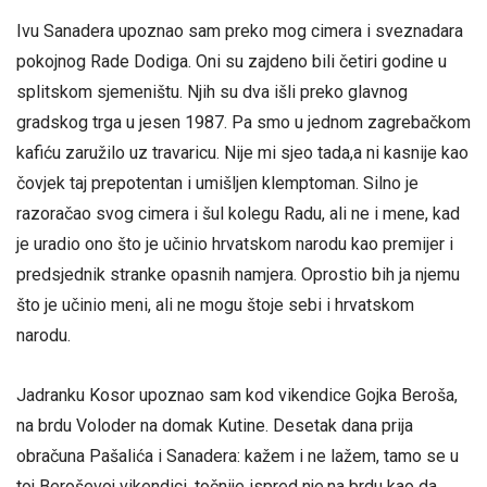
Ivu Sanadera upoznao sam preko mog cimera i sveznadara
pokojnog Rade Dodiga. Oni su zajdeno bili četiri godine u
splitskom sjemeništu. Njih su dva išli preko glavnog
gradskog trga u jesen 1987. Pa smo u jednom zagrebačkom
kafiću zaružilo uz travaricu. Nije mi sjeo tada,a ni kasnije kao
čovjek taj prepotentan i umišljen klemptoman. Silno je
razoračao svog cimera i šul kolegu Radu, ali ne i mene, kad
je uradio ono što je učinio hrvatskom narodu kao premijer i
predsjednik stranke opasnih namjera. Oprostio bih ja njemu
što je učinio meni, ali ne mogu štoje sebi i hrvatskom
narodu.
Jadranku Kosor upoznao sam kod vikendice Gojka Beroša,
na brdu Voloder na domak Kutine. Desetak dana prija
obračuna Pašalića i Sanadera: kažem i ne lažem, tamo se u
toj Beroševoj vikendici, točnije ispred nje,na brdu kao da