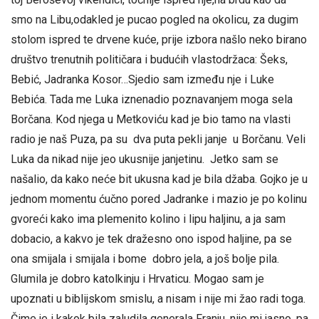
smo na Libu,odakled je pucao pogled na okolicu, za dugim
stolom ispred te drvene kuće, prije izbora našlo neko birano
društvo trenutnih političara i budućih vlastodržaca: Šeks,
Bebić, Jadranka Kosor…Sjedio sam između nje i Luke
Bebića. Tada me Luka iznenadio poznavanjem moga sela
Borčana. Kod njega u Metkoviću kad je bio tamo na vlasti
radio je naš Puza, pa su dva puta pekli janje u Borčanu. Veli
Luka da nikad nije jeo ukusnije janjetinu. Jetko sam se
našalio, da kako neće bit ukusna kad je bila džaba. Gojko je u
jednom momentu ćučno pored Jadranke i mazio je po kolinu
gvoreći kako ima plemenito kolino i lipu haljinu, a ja sam
dobacio, a kakvo je tek dražesno ono ispod haljine, pa se
ona smijala i smijala i bome dobro jela, a još bolje pila.
Glumila je dobro katolkinju i Hrvaticu. Mogao sam je
upoznati u biblijskom smislu, a nisam i nije mi žao radi toga.
Čime je i kakok bila zaludila generala Franju, nije mi jasno, pa