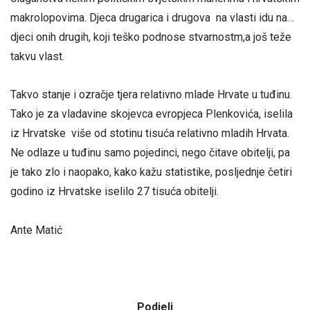
makrolopovima. Djeca drugarica i drugova na vlasti idu na…
djeci onih drugih, koji teško podnose stvarnostm,a još teže
takvu vlast.
Takvo stanje i ozračje tjera relativno mlade Hrvate u tuđinu.
Tako je za vladavine skojevca evropjeca Plenkovića, iselila
iz Hrvatske više od stotinu tisuća relativno mladih Hrvata.
Ne odlaze u tuđinu samo pojedinci, nego čitave obitelji, pa
je tako zlo i naopako, kako kažu statistike, posljednje četiri
godino iz Hrvatske iselilo 27 tisuća obitelji.
Ante Matić
Podjeli