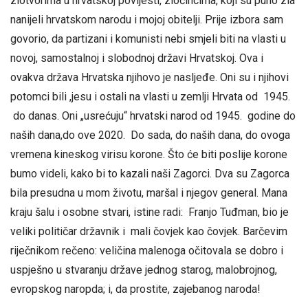
zlotvorima u hrvatskoj povijesti, zločincima, koji su puno zla
nanijeli hrvatskom narodu i mojoj obitelji. Prije izbora sam
govorio, da partizani i komunisti nebi smjeli biti na vlasti u
novoj, samostalnoj i slobodnoj državi Hrvatskoj. Ova i
ovakva država Hrvatska njihovo je nasljeđe. Oni su i njihovi
potomci bili ,jesu i ostali na vlasti u zemlji Hrvata od 1945.
do danas. Oni „usrećuju“ hrvatski narod od 1945. godine do
naših dana,do ove 2020. Do sada, do naših dana, do ovoga
vremena kineskog virisu korone. Što će biti poslije korone
bumo videli, kako bi to kazali naši Zagorci. Dva su Zagorca
bila presudna u mom životu, maršal i njegov general. Mana
kraju šalu i osobne stvari, istine radi: Franjo Tuđman, bio je
veliki političar državnik i mali čovjek kao čovjek. Barčevim
riječnikom rečeno: veličina malenoga očitovala se dobro i
uspješno u stvaranju države jednog starog, malobrojnog,
evropskog naropda; i, da prostite, zajebanog naroda!