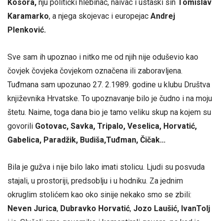
Kosora,
nju politički hlebinac, naivac i ustaški sin
Tomislav
Karamarko
, a njega skojevac i europejac
Andrej
Plenković.
Sve sam ih upoznao i nitko me od njih nije oduševio kao
čovjek čovjeka čovjekom označena ili zaboravljena.
Tuđmana sam upozunao 27. 2.1989. godine u klubu Društva
književnika Hrvatske. To upoznavanje bilo je čudno i na moju
štetu. Naime, toga dana bio je tamo veliku skup na kojem su
govorili
Gotovac, Savka, Tripalo, Veselica, Horvatić,
Gabelica, Paradžik, Budiša,Tuđman, Čičak…
Bila je gužva i nije bilo lako imati stolicu. Ljudi su posvuda
stajali, u prostoriji, predsoblju i u hodniku. Za jednim
okruglim stolićem kao oko sinije nekako smo se zbili:
Neven Jurica
,
Dubravko Horvatić
,
Jozo Laušić, IvanTolj