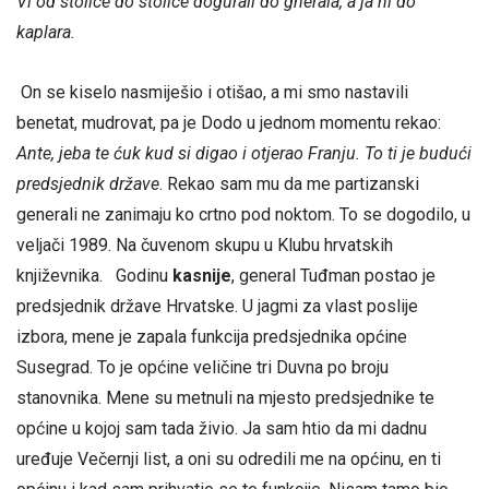
Vi od stolice do stolice dogurali do gnerala, a ja ni do
kaplara.
On se kiselo nasmiješio i otišao, a mi smo nastavili
benetat, mudrovat, pa je Dodo u jednom momentu rekao:
Ante, jeba te ćuk kud si digao i otjerao Franju. To ti je budući
predsjednik države
. Rekao sam mu da me partizanski
generali ne zanimaju ko crtno pod noktom. To se dogodilo, u
veljači 1989. Na čuvenom skupu u Klubu hrvatskih
književnika. Godinu
kasnije
, general Tuđman postao je
predsjednik države Hrvatske. U jagmi za vlast poslije
izbora, mene je zapala funkcija predsjednika općine
Susegrad. To je općine veličine tri Duvna po broju
stanovnika. Mene su metnuli na mjesto predsjednike te
općine u kojoj sam tada živio. Ja sam htio da mi dadnu
uređuje Večernji list, a oni su odredili me na općinu, en ti