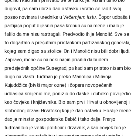
općinu i kad sam prihvatio se te funkcije. Nisam tamo bio
dugovit, pa sam ubrzo dao ostavku i vratio se radit svoj
posao novinara i urednika u
Večernjem listu.
Čopor udbaša i
partijaša poput bijesnih pasa krenuli su na mene i malo je
falilo da me nisu rastragali. Predvodio ih je Manolić. Sve se
to događalo s prešutnim pristankom partizanskog generala,
kojeg sam digao sa stolice. On i Manolić nisu bili dobri ljudi.
Zapravo, mene su na neki način prisilili da budem
predsjednik općine Susegrad, pa kad sam pristao nisam bio
dugo na vlasti. Tuđman je preko Manolića i Milivoja
Kujuddžića (bivši major ozne) i čopara novopečenih
udbašića smijenio me, ponizio do daske i duboko povrijedio
kao čovjeka i književnika. Bio sam prvi Hrvat u obnovljenoj i
slobodnoj državi Hrvatskoj koji je dao ostavku. Poslije mene
dao je minstar gospodarska Babić i tako dalje. Franjo
tuđman bio je veliki političar i državnik, a kao čovjek bio je