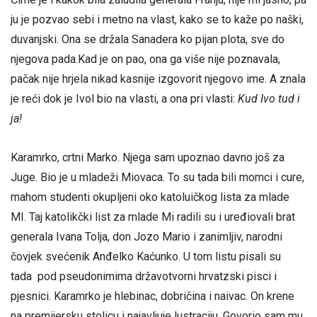
ju je pozvao sebi i metno na vlast, kako se to kaže po naški,
duvanjski. Ona se držala Sanadera ko pijan plota, sve do
njegova pada.Kad je on pao, ona ga više nije poznavala,
pačak nije hrjela nikad kasnije izgovorit njegovo ime. A znala
je reći dok je Ivol bio na vlasti, a ona pri vlasti:
Kud Ivo tud i
ja!
Karamrko, crtni Marko. Njega sam upoznao davno još za
Juge. Bio je u mladeži Miovaca. To su tada bili momci i cure,
mahom studenti okupljeni oko katoluičkog lista za mlade
MI. Taj katolikčki list za mlade Mi radili su i uređiovali brat
generala Ivana Tolja, don Jozo Mario i zanimljiv, narodni
čovjek svećenik Anđelko Kaćunko. U tom listu pisali su
tada pod pseudonimima državotvorni hrvatzski pisci i
pjesnici. Karamrko je hlebinac, dobričina i naivac. On krene
na premijersku stolicu i najavljuje lustraciju. Govorio sam mu