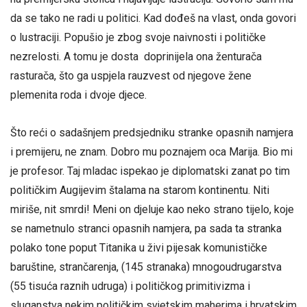
da se tako ne radi u politici. Kad dođeš na vlast, onda govori
o lustraciji. Popušio je zbog svoje naivnosti i političke
nezrelosti. A tomu je dosta doprinijela ona ženturača
rasturača, što ga uspjela rauzvest od njegove žene
plemenita roda i dvoje djece.
Što reći o sadašnjem predsjedniku stranke opasnih namjera
i premijeru, ne znam. Dobro mu poznajem oca Marija. Bio mi
je profesor. Taj mladac ispekao je diplomatski zanat po tim
političkim Augijevim štalama na starom kontinentu. Niti
miriše, nit smrdi! Meni on djeluje kao neko strano tijelo, koje
se nametnulo stranci opasnih namjera, pa sada ta stranka
polako tone poput Titanika u živi pijesak komunističke
baruštine, strančarenja, (145 stranaka) mnogoudrugarstva
(55 tisuća raznih udruga) i političkog primitivizma i
sluganstva nekim političkim svjetskim maherima i hrvatskim