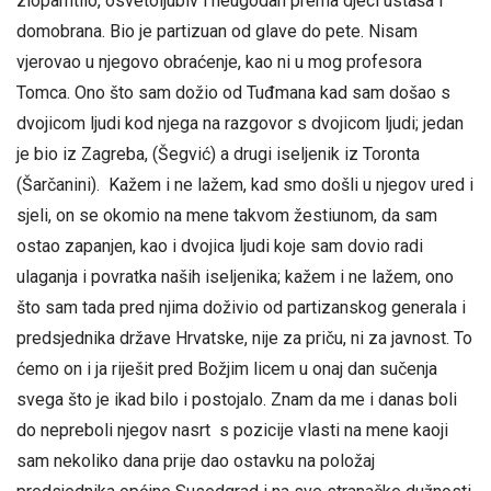
zlopamtilo, osvetoljubiv i neugodan prema djeci ustaša i
domobrana. Bio je partizuan od glave do pete. Nisam
vjerovao u njegovo obraćenje, kao ni u mog profesora
Tomca. Ono što sam dožio od Tuđmana kad sam došao s
dvojicom ljudi kod njega na razgovor s dvojicom ljudi; jedan
je bio iz Zagreba, (Šegvić) a drugi iseljenik iz Toronta
(Šarčanini). Kažem i ne lažem, kad smo došli u njegov ured i
sjeli, on se okomio na mene takvom žestiunom, da sam
ostao zapanjen, kao i dvojica ljudi koje sam dovio radi
ulaganja i povratka naših iseljenika; kažem i ne lažem, ono
što sam tada pred njima doživio od partizanskog generala i
predsjednika države Hrvatske, nije za priču, ni za javnost. To
ćemo on i ja riješit pred Božjim licem u onaj dan sučenja
svega što je ikad bilo i postojalo. Znam da me i danas boli
do nepreboli njegov nasrt s pozicije vlasti na mene kaoji
sam nekoliko dana prije dao ostavku na položaj