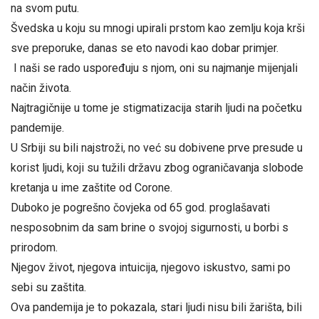
na svom putu.
Švedska u koju su mnogi upirali prstom kao zemlju koja krši
sve preporuke, danas se eto navodi kao dobar primjer.
I naši se rado uspoređuju s njom, oni su najmanje mijenjali
način života.
Najtragičnije u tome je stigmatizacija starih ljudi na početku
pandemije.
U Srbiji su bili najstroži, no već su dobivene prve presude u
korist ljudi, koji su tužili državu zbog ograničavanja slobode
kretanja u ime zaštite od Corone.
Duboko je pogrešno čovjeka od 65 god. proglašavati
nesposobnim da sam brine o svojoj sigurnosti, u borbi s
prirodom.
Njegov život, njegova intuicija, njegovo iskustvo, sami po
sebi su zaštita.
Ova pandemija je to pokazala, stari ljudi nisu bili žarišta, bili