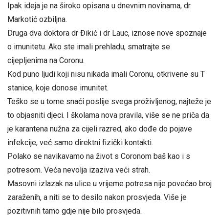
Ipak ideja je na široko opisana u dnevnim novinama, dr.
Markotić ozbiljna.
Druga dva doktora dr Đikić i dr Lauc, iznose nove spoznaje
o imunitetu. Ako ste imali prehladu, smatrajte se
cijepljenima na Coronu.
Kod puno ljudi koji nisu nikada imali Coronu, otkrivene su T
stanice, koje donose imunitet.
Teško se u tome snaći poslije svega proživljenog, najteže je
to objasniti djeci. I školama nova pravila, više se ne priča da
je karantena nužna za cijeli razred, ako dođe do pojave
infekcije, već samo direktni fizički kontakti.
Polako se navikavamo na život s Coronom baš kao i s
potresom. Veća nevolja izaziva veći strah.
Masovni izlazak na ulice u vrijeme potresa nije povećao broj
zaraženih, a niti se to desilo nakon prosvjeda. Više je
pozitivnih tamo gdje nije bilo prosvjeda.