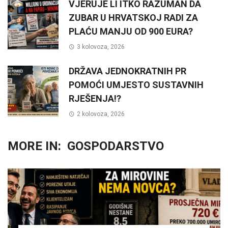
VJERUJE LI ITKO RAZUMAN DA
ZUBAR U HRVATSKOJ RADI ZA
PLAĆU MANJU OD 900 EURA?
3 kolovoza, 2026
DRŽAVA JEDNOKRATNIH PR
POMOĆI UMJESTO SUSTAVNIH
RJEŠENJA!?
2 kolovoza, 2026
MORE IN:
GOSPODARSTVO