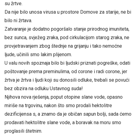
su žrtve.
Da nije bilo unosa virusa u prostore Domove za starije, ne bi
bilo ni žrtava.
Zatvaranje je dodatno pogoršalo stanje prirodnog imuniteta,
bez sunca, svježeg zraka, pod cirkulacijom starog zraka, ne
provjetravanjem zbog štednje na grijanju i tako nemoćne
ljude, učinili smo lakim plijenom.
U valu novih spoznaja bilo bi ljudski priznati pogreške, odati
poštovanje prema preminulima, od corone i radi corone, jer
žrtva je žrtva i ljudi koji su donosili odluke, trebali se povući
bez obzira na odluku Ustavnog suda!
Njihova nova rješenja, poput otopine slane vode, opasno
miriše na trgovinu, nakon što smo prodali hektolitre
dezificijensa s, a znamo da je običan sapun bolji, sada ćemo
prodavati hektolitre slane vode, a boravak na moru smo
proglasili štetnim.