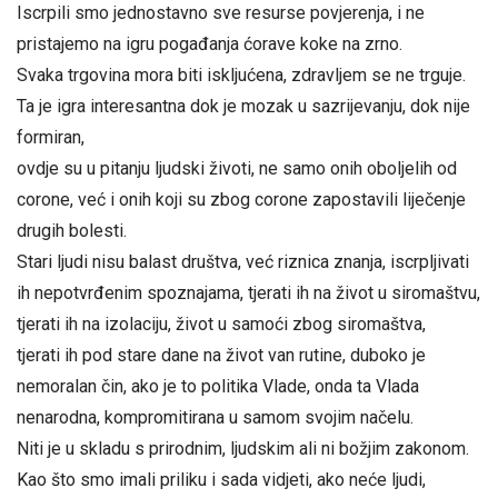
Iscrpili smo jednostavno sve resurse povjerenja, i ne
pristajemo na igru pogađanja ćorave koke na zrno.
Svaka trgovina mora biti iskljućena, zdravljem se ne trguje.
Ta je igra interesantna dok je mozak u sazrijevanju, dok nije
formiran,
ovdje su u pitanju ljudski životi, ne samo onih oboljelih od
corone, već i onih koji su zbog corone zapostavili liječenje
drugih bolesti.
Stari ljudi nisu balast društva, već riznica znanja, iscrpljivati
ih nepotvrđenim spoznajama, tjerati ih na život u siromaštvu,
tjerati ih na izolaciju, život u samoći zbog siromaštva,
tjerati ih pod stare dane na život van rutine, duboko je
nemoralan čin, ako je to politika Vlade, onda ta Vlada
nenarodna, kompromitirana u samom svojim načelu.
Niti je u skladu s prirodnim, ljudskim ali ni božjim zakonom.
Kao što smo imali priliku i sada vidjeti, ako neće ljudi,