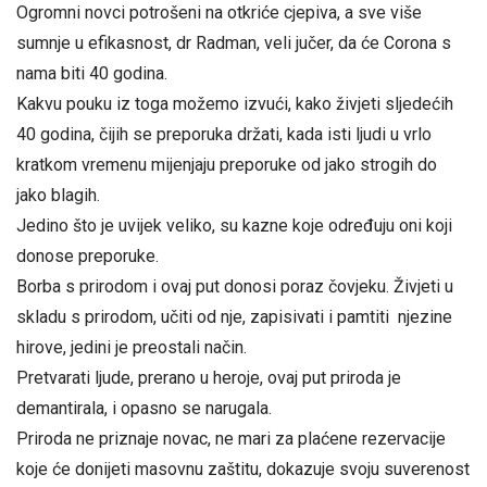
Ogromni novci potrošeni na otkriće cjepiva, a sve više
sumnje u efikasnost, dr Radman, veli jučer, da će Corona s
nama biti 40 godina.
Kakvu pouku iz toga možemo izvući, kako živjeti sljedećih
40 godina, čijih se preporuka držati, kada isti ljudi u vrlo
kratkom vremenu mijenjaju preporuke od jako strogih do
jako blagih.
Jedino što je uvijek veliko, su kazne koje određuju oni koji
donose preporuke.
Borba s prirodom i ovaj put donosi poraz čovjeku. Živjeti u
skladu s prirodom, učiti od nje, zapisivati i pamtiti njezine
hirove, jedini je preostali način.
Pretvarati ljude, prerano u heroje, ovaj put priroda je
demantirala, i opasno se narugala.
Priroda ne priznaje novac, ne mari za plaćene rezervacije
koje će donijeti masovnu zaštitu, dokazuje svoju suverenost