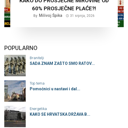
KAKO DO PROSJEČNE MIROVINE OD
60% PROSJEČNE PLAĆE?!
Milivoj Špika
By
31 srpnja, 2026
POPULARNO
Branitelji
SADA ZNAM ZAŠTO SMO RATOV...
Top tema
Pomoćnici u nastavi i dal...
Energetika
KAKO SE HRVATSKA DRŽAVA B...