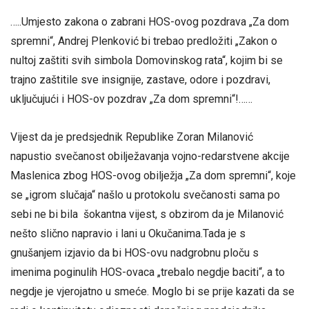
…..Umjesto zakona o zabrani HOS-ovog pozdrava „Za dom
spremni“, Andrej Plenković bi trebao predložiti „Zakon o
nultoj zaštiti svih simbola Domovinskog rata“, kojim bi se
trajno zaštitile sve insignije, zastave, odore i pozdravi,
uključujući i HOS-ov pozdrav „Za dom spremni“!……
Vijest da je predsjednik Republike Zoran Milanović
napustio svečanost obilježavanja vojno-redarstvene akcije
Maslenica zbog HOS-ovog obilježja „Za dom spremni“, koje
se „igrom slučaja“ našlo u protokolu svečanosti sama po
sebi ne bi bila šokantna vijest, s obzirom da je Milanović
nešto slično napravio i lani u Okučanima.Tada je s
gnušanjem izjavio da bi HOS-ovu nadgrobnu ploču s
imenima poginulih HOS-ovaca „trebalo negdje baciti“, a to
negdje je vjerojatno u smeće. Moglo bi se prije kazati da se