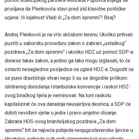
pomoć koalicijskog partnera Milorada Pupovca kojega se
prisiljava da Plenkovića stavi pred zid klasične političke
ucjene. Ili lojalnost Vladi ili „Za dom spremni“! Biraj?
Andrej Plenković je na vrlo skliskom terenu. Ukoliko prihvati
pustiti u saborsku proceduru zakon o zabrani „ustaškog“
pozdrava „Za dom spremni“ i ukoliko HDZ uz pomoć SDP-a
donese takav zakon, a jedino ga tako mogu izglasati, to će
ostaviti nesagledive posljedice na ugled HDZ-a. Dogodit će
se puno drastičnije stvari nego li su se dogodile prilikom
ishitrenog donošenja Istanbulske konvencije i raskol HDZ-
ovog biračkog tijela je neminovan. Na tom raskolu
kapitalizirat će ova današnja neuvjerljiva desnica, a SDP će
dobiti neviđeni vjetar u jedra i pravo umjetno disanje.
Zabrana HOS-ovog braniteljskog pozdrava „Za dom
spremni“ bit će najveća pobjeda neojugoslavenske ljevice u
Hrvatskoj, pobjeda svih onih elemenata koji nisu nikada