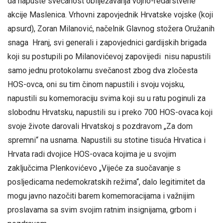
da napuste svečanost obilježavanja vojno-redarstvene
akcije Maslenica. Vrhovni zapovjednik Hrvatske vojske (koji
apsurd), Zoran Milanović, načelnik Glavnog stožera Oružanih
snaga Hranj, svi generali i zapovjednici gardijskih brigada
koji su postupili po Milanovićevoj zapovijedi nisu napustili
samo jednu protokolarnu svečanost zbog dva zločesta
HOS-ovca, oni su tim činom napustili i svoju vojsku,
napustili su komemoraciju svima koji su u ratu poginuli za
slobodnu Hrvatsku, napustili su i preko 700 HOS-ovaca koji
svoje živote darovali Hrvatskoj s pozdravom „Za dom
spremni“ na usnama. Napustili su stotine tisuća Hrvatica i
Hrvata radi dvojice HOS-ovaca kojima je u svojim
zaključcima Plenkovićevo „Vijeće za suočavanje s
posljedicama nedemokratskih režima“, dalo legitimitet da
mogu javno nazočiti barem komemoracijama i važnijim
proslavama sa svim svojim ratnim insignijama, grbom i