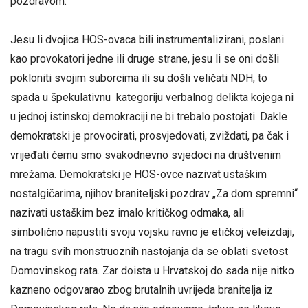
pozdravom.
Jesu li dvojica HOS-ovaca bili instrumentalizirani, poslani
kao provokatori jedne ili druge strane, jesu li se oni došli
pokloniti svojim suborcima ili su došli veličati NDH, to
spada u špekulativnu kategoriju verbalnog delikta kojega ni
u jednoj istinskoj demokraciji ne bi trebalo postojati. Dakle
demokratski je provocirati, prosvjedovati, zviždati, pa čak i
vrijeđati čemu smo svakodnevno svjedoci na društvenim
mrežama. Demokratski je HOS-ovce nazivat ustaškim
nostalgičarima, njihov braniteljski pozdrav „Za dom spremni“
nazivati ustaškim bez imalo kritičkog odmaka, ali
simbolično napustiti svoju vojsku ravno je etičkoj veleizdaji,
na tragu svih monstruoznih nastojanja da se oblati svetost
Domovinskog rata. Zar doista u Hrvatskoj do sada nije nitko
kazneno odgovarao zbog brutalnih uvrijeda branitelja iz