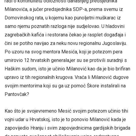
radi o kontinuitetu odioznosti današnjeg predsjednika
Milanovića, a jučer predsjednika SDP-a, prema svemu iz
Domovinskog rata, u kojemu kao punoljetni muškarac iz
samo njemu poznatih razloga nije sudjelovao. U hladovini
zagrebačkih kafića i restorana čekao je rasplet događaja i
čini se potiho navijao za neku novu regionalnu Jugoslaviju.
Po uzoru na svog mentora Mesića, koji je potezom pera
umirovio 12 hrvatskih generala,jer su se protivili suradnji s
Haškim sudom, isto je učinio Milanović kao da je bio brifiran
upravo iz tih regionalnih krugova. Vraća li Milanović dugove
svojim mentorima koji su ga uz pomoć Škore instalirali na
Pantovčak?
Kao što je svojevremeno Mesić svojim potezom učinio tihi
vojni udar u Hrvatskoj, isto je to ponovio Milanović kada je
zapovijedio Hranju i svim zapovjednicima gardijskih brigada