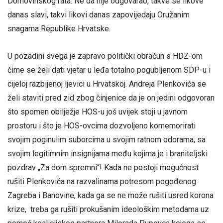
Domovinskog rata. Ne da nije odgovarao, takve se likove
danas slavi, takvi likovi danas zapovijedaju Oružanim
snagama Republike Hrvatske.
U pozadini svega je zapravo politički obračun s HDZ-om
čime se želi dati vjetar u leđa totalno pogubljenom SDP-u i
cijeloj razbijenoj ljevici u Hrvatskoj. Andreja Plenkovića se
želi staviti pred zid zbog činjenice da je on jedini odgovoran
što spomen obilježje HOS-u još uvijek stoji u javnom
prostoru i što je HOS-ovcima dozvoljeno komemorirati
svojim poginulim suborcima u svojim ratnom odorama, sa
svojim legitimnim insignijama među kojima je i braniteljski
pozdrav „Za dom spremni“! Kada ne postoji mogućnost
rušiti Plenkovića na razvalinama potresom pogođenog
Zagreba i Banovine, kada ga se ne može rušiti usred korona
krize, treba ga rušiti prokušanim ideološkim metodama uz