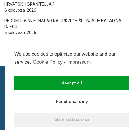
HRVATSKIH BRANITELJA!?
6 kolovoza, 2026
PEDOFILIJA NIJE “NAPAD NA CRKVU” – ŠUTNJA JE NAPAD NA
DJECU…
6 kolovoza, 2026
We use cookies to optimize our website and our
service.
Cookie Policy
-
Impressum
Accept all
IMPRESSUM
UVIJETI KORIŠTENJA
COOKIE POLICY (EU)
Functional only
© BezCenzure 2017 - Izradio i održava
Inpendio
View preferences
0