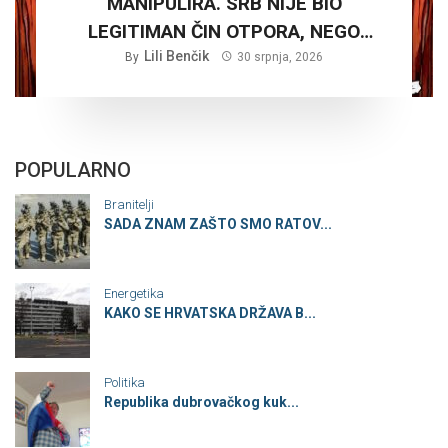
MANIPULIRA. SRB NIJE BIO
LEGITIMAN ČIN OTPORA, NEGO
PLANSKA ČETNIČKA AGRESIJA SA
Lili Benčik
By
30 srpnja, 2026
CILJEM STVARANJA VELIKE SRBIJE
POPULARNO
Branitelji
SADA ZNAM ZAŠTO SMO RATOV...
Energetika
KAKO SE HRVATSKA DRŽAVA B...
Politika
Republika dubrovačkog kuk...