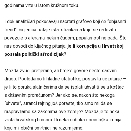
godinama vrte u istom kružnom toku.
I dok analitičari pokušavaju nacrtati grafove koji će “objasniti
trend”, činjenica ostaje ista: strankama koje se redovito
povezuje s aferama, nekim čudom, popularnost ne pada. Što
nas dovodi do ključnog pitanja:
je li korupcija u Hrvatskoj
postala politički afrodizijak?
Možda zvuči pretjerano, ali brojke govore nešto sasvim
drugo. Pogledamo li hladne statistike, postavlja se pitanje —
je li to poruka alatničarima da se isplati uhvatiti se u koštac
s državnim proračunom? Jer ako se, nakon što nekoga
“uhvate”, stranci rejting još poraste, tko smo mi da se
raspravljamo sa zakonima ove zemlje? Možda je to neka
vrsta hrvatskog humora. Ili neka duboka sociološka ironija
koju mi, obični smrtnici, ne razumijemo.