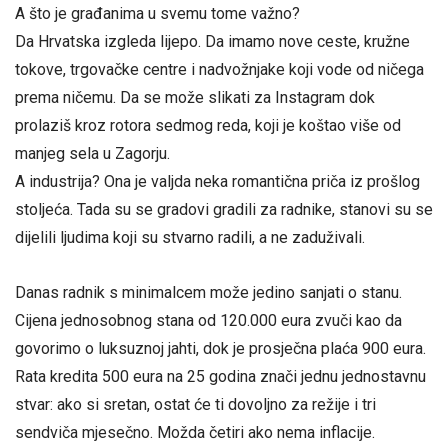
A što je građanima u svemu tome važno?
Da Hrvatska izgleda lijepo. Da imamo nove ceste, kružne
tokove, trgovačke centre i nadvožnjake koji vode od ničega
prema ničemu. Da se može slikati za Instagram dok
prolaziš kroz rotora sedmog reda, koji je koštao više od
manjeg sela u Zagorju.
A industrija? Ona je valjda neka romantična priča iz prošlog
stoljeća. Tada su se gradovi gradili za radnike, stanovi su se
dijelili ljudima koji su stvarno radili, a ne zaduživali.
Danas radnik s minimalcem može jedino sanjati o stanu.
Cijena jednosobnog stana od 120.000 eura zvuči kao da
govorimo o luksuznoj jahti, dok je prosječna plaća 900 eura.
Rata kredita 500 eura na 25 godina znači jednu jednostavnu
stvar: ako si sretan, ostat će ti dovoljno za režije i tri
sendviča mjesečno. Možda četiri ako nema inflacije.