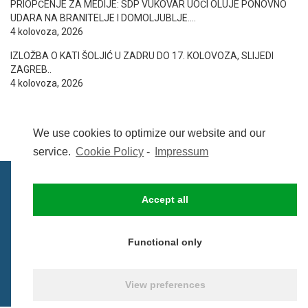
PRIOPĆENJE ZA MEDIJE: SDP VUKOVAR UOČI OLUJE PONOVNO
UDARA NA BRANITELJE I DOMOLJUBLJE….
4 kolovoza, 2026
IZLOŽBA O KATI ŠOLJIĆ U ZADRU DO 17. KOLOVOZA, SLIJEDI
ZAGREB..
4 kolovoza, 2026
We use cookies to optimize our website and our
service.
Cookie Policy
-
Impressum
Accept all
IMPRESSUM
UVIJETI KORIŠTENJA
COOKIE POLICY (EU)
Functional only
© BezCenzure 2017 - Izradio i održava
Inpendio
View preferences