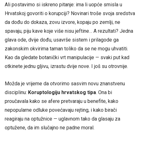
Ali postavimo si iskreno pitanje: ima li uopće smisla u
Hrvatskoj govoriti o korupciji? Novinari troše svoja sredstva
da dođu do dokaza, zovu izvore, kopaju po zemlji, ne
spavaju, piju kave koje više nisu jeftine… A rezultati? Jedna
glava ode, dvije dođu, usavrše sistem i prilagode ga
zakonskim okvirima taman toliko da se ne mogu uhvatiti.
Kao da gledate botanički vrt manipulacije — svaki put kad
otkinete jednu gljivu, izrastu dvije nove. I još su otrovnije.
Možda je vrijeme da otvorimo sasvim novu znanstvenu
disciplinu:
Koruptologiju hrvatskog tipa
. Ona bi
proučavala kako se afere pretvaraju u benefite, kako
nepopularne odluke povećavaju rejting, i kako birači
reagiraju na optužnice — uglavnom tako da glasaju za
optužene, da im slučajno ne padne moral.