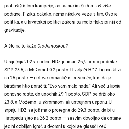
probušiš iglom korupcije, on se nekim čudom još više
podigne. Fizika, dakako, nema nikakve veze s tim. Ovo je
politika, a u hrvatskoj politici zakoni su malo fleksibilniji od
gravitacije.
A što na to kaže
Crodemoskop
?
U siječnju 2025. godine HDZ je imao 26,9 posto podrške,
SDP 23,6, a Možemo! 9,2 posto. U veljači HDZ lagano klizi
na 26 posto — gotovo romantično posrnuće, kao da je
biračima htio poručiti: “Evo vam malo nade.” Ali već u lipnju
ponovno raste, do ugodnih 29,1 posto. SDP se drži oko
23,8, a Možemo! u skromnom, ali ustrajnom usponu. U
srpnju HDZ se još malo protegne do 29,3 posto, da bi u
listopadu sjeo na 26,2 posto — sasvim dovoljno da ostane
jedini ozbiljan igrač u dvorani u kojoj se glasači već