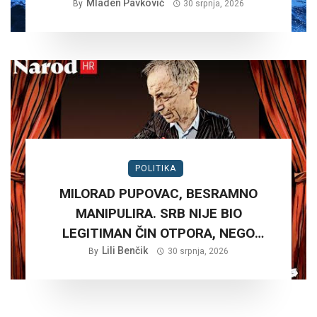
Mladen Pavković
By
30 srpnja, 2026
POLITIKA
MILORAD PUPOVAC, BESRAMNO
MANIPULIRA. SRB NIJE BIO
LEGITIMAN ČIN OTPORA, NEGO
PLANSKA ČETNIČKA AGRESIJA SA
Lili Benčik
By
30 srpnja, 2026
CILJEM STVARANJA VELIKE SRBIJE