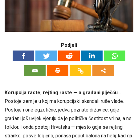
Podjeli
Korupcija raste, rejting raste — a građani plješću….
Postoje zemlje u kojima korupcijski skandali ruše vlade.
Postoje i one egzotične, jedva poznate državice, gdje
građani još uvijek vjeruju da je politička čestitost vrlina, a ne
folklor. I onda postoji Hrvatska — mjesto gdje se rejting
stranke, posve logično, ponaša poput balona na helij: kad ga