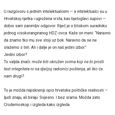
U razgovoru s jednim intelektualcem — a intelektualci su u
Hrvatskoj rijetka i ugrožena vrsta, kao bjeloglavi supovi —
dobio sam zanimljiv odgovor. Riječ je o bliskom suradniku
jednog visokorangiranog HDZ-ovca. Kaže on meni: “Naravno
da znamo tko mu sve stoji uz bok. Naravno da se ne
slažemo s tim. Ali i dalje je on naš jedini izbor.”
Jedini izbor?
To valjda znači:
može biti okružen svima koji ne bi prošli
test integriteta ni na dječjoj radionici poštenja, ali tko će
nam drugi?
To je možda najiskreniji opis hrvatske političke realnosti —
ljudi znaju, ali biraju. Svjesno. I bez srama. Možda zato
Crodemoskop i izgleda kako izgleda.