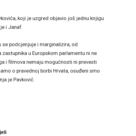
kovića, koji je uzgred objavio još jednu knjigu
je i Janaf.
 se podcjenjuje i marginalizira, od
ina zastupnika u Europskom parlamentu ni ne
jiga i filmova nemaju mogućnosti ni prevesti
imamo o pravednoj borbi Hrvata, osuđeni smo
nja je Pavković.
eli