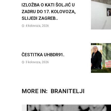
IZLOŽBA O KATI ŠOLJIĆ U
ZADRU DO 17. KOLOVOZA,
SLIJEDI ZAGREB..
4 kolovoza, 2026
ČESTITKA UHBDR91.
3 kolovoza, 2026
MORE IN:
BRANITELJI