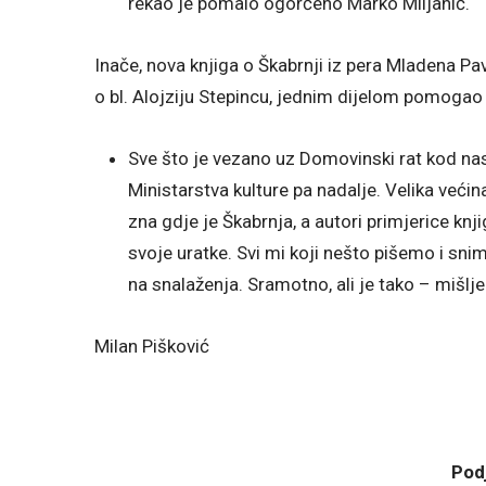
rekao je pomalo ogorčeno Marko Miljanić.
Inače, nova knjiga o Škabrnji iz pera Mladena Pav
o bl. Alojziju Stepincu, jednim dijelom pomogao 
Sve što je vezano uz Domovinski rat kod nas
Ministarstva kulture pa nadalje. Velika već
zna gdje je Škabrnja, a autori primjerice kn
svoje uratke. Svi mi koji nešto pišemo i sn
na snalaženja. Sramotno, ali je tako – mišlje
Milan Pišković
Podj