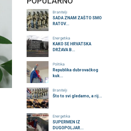
POPULARNO
Branitelji
SADA ZNAM ZAŠTO SMO
RATOV...
Energetika
KAKO SE HRVATSKA
DRŽAVA B...
Politika
Republika dubrovačkog
kuk...
Branitelji
Što to svi gledamo, a rij...
Energetika
SUPERMEN IZ
DUGOPOLJAR...