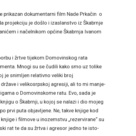
e prikazan dokumentarni film Nade Prkačin o
 Na projekciju je došlo i izaslanstvo iz Škabrnje
nićem i načelnikom općine Škabrnja Ivanom
borbu i žrtve tijekom Domovinskog rata
amenta. Mnogi su se čudili kako smo uz tolike
j je snimljen relativno veliki broj
ržave i velikosrpskoj agresiji, ali to mi manje-
knjigama o Domovinskome ratu. Evo, sada je
jigu o Škabrnji, u kojoj se nalazi i dio mojeg
 po prvi puta objavljene. Ne, takve knjige kod
 knjige i filmove u inozemstvu „rezervirane“ su
ki rat te da su žrtva i agresor jedno te isto-