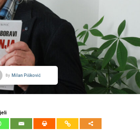
Milan Pišković
By
eli