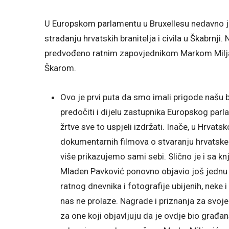
U Europskom parlamentu u Bruxellesu nedavno j
stradanju hrvatskih branitelja i civila u Škabrnji.
predvođeno ratnim zapovjednikom Markom Milja
Škarom.
Ovo je prvi puta da smo imali prigode našu 
predočiti i dijelu zastupnika Europskog parl
žrtve sve to uspjeli izdržati. Inače, u Hrvatsko
dokumentarnih filmova o stvaranju hrvatske d
više prikazujemo sami sebi. Slično je i sa 
Mladen Pavković ponovno objavio još jednu kn
ratnog dnevnika i fotografije ubijenih, neke i
nas ne prolaze. Nagrade i priznanja za svoje
za one koji objavljuju da je ovdje bio građans