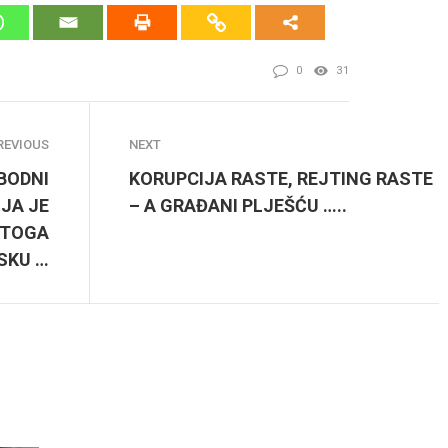
0
31
REVIOUS
NEXT
BODNI
KORUPCIJA RASTE, REJTING RASTE
JA JE
– A GRAĐANI PLJEŠĆU …..
 TOGA
SKU …