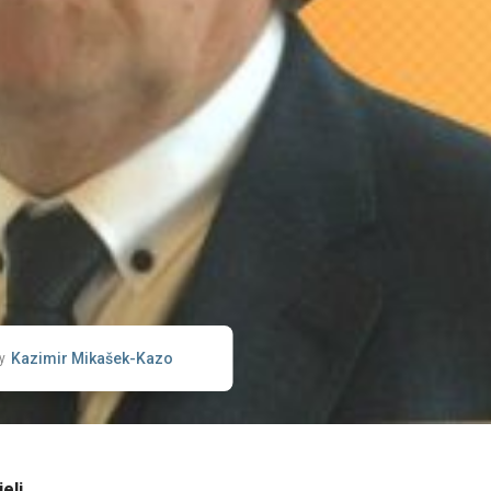
Kazimir Mikašek-Kazo
y
eli