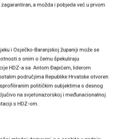
e zagarantiran, a možda i pobjeda već u prvom
jeku i Osječko-Baranjskoj županiji može se
uprotnosti s onim o čemu špekuliraju
licije HDZ-a sa Antom Đapićem, liderom
a ostalim područjima Republike Hrvatske otvoren
isprofiliranim političkim subjektima s desnog
isključivo na svjetonazorskoj i međunacionalnoj
ntaciji s HDZ-om.