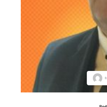
B
Podj