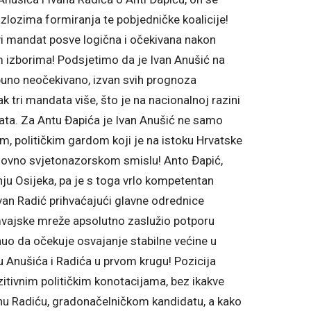
lozima formiranja te pobjedničke koalicije!
vi mandat posve logična i očekivana nakon
m izborima! Podsjetimo da je Ivan Anušić na
uno neočekivano, izvan svih prognoza
k tri mandata više, što je na nacionalnoj razini
data. Za Antu Đapića je Ivan Anušić ne samo
im, političkim gardom koji je na istoku Hrvatske
uhovno svjetonazorskom smislu! Anto Đapić,
ju Osijeka, pa je s toga vrlo kompetentan
Ivan Radić prihvaćajući glavne odrednice
vajske mreže apsolutno zaslužio potporu
nuo da očekuje osvajanje stabilne većine u
u Anušića i Radića u prvom krugu! Pozicija
zitivnim političkim konotacijama, bez ikakve
anu Radiću, gradonačelničkom kandidatu, a kako