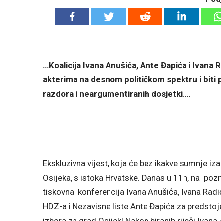
…Koalicija Ivana Anušića, Ante Đapića i Ivana 
akterima na desnom političkom spektru i biti 
razdora i neargumentiranih dosjetki….
Ekskluzivna vijest, koja će bez ikakve sumnje iza
Osijeka, s istoka Hrvatske. Danas u 11h, na pozn
tiskovna konferencija Ivana Anušića, Ivana Radića
HDZ-a i Nezavisne liste Ante Đapića za predstoje
izbora za grad Osijek! Nakon biranih riječi Ivana