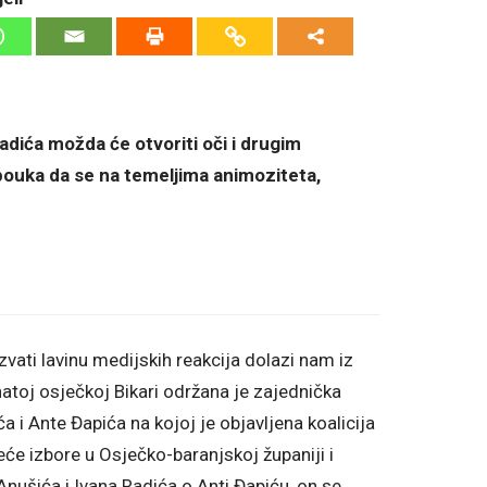
Radića možda će otvoriti oči i drugim
pouka da se na temeljima animoziteta,
zvati lavinu medijskih reakcija dolazi nam iz
atoj osječkoj Bikari održana je zajednička
 i Ante Đapića na kojoj je objavljena koalicija
će izbore u Osječko-baranjskoj županiji i
 Anušića i Ivana Radića o Anti Đapiću, on se