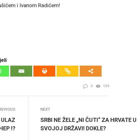
nušićem i Ivanom Radićem!
eli
0
139
REVIOUS
NEXT
 ULAZ
SRBI NE ŽELE „NI ČUTI“ ZA HRVATE U
HEP !?
SVOJOJ DRŽAVI! DOKLE?