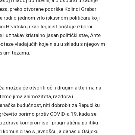
 našoj mladoj domovini, a o osobito u zadnje
 teza, preko otvorene podrške Kolindi Grabar
se radi o jednom vrlo iskusnom političaru koji
i Hrvatskoj i kao legalist poštuje izborni
 i uz takav kristalno jasan politički stav, Ante
 poteze vladajućih koje nisu u skladu s njegovim
mskim tezama.
ića možda će otvoriti oči i drugim akterima na
 temeljima animoziteta, razdora i
ranačka budućnost, niti dobrobit za Republiku
 grčevito borimo protiv COVID-a 19, kada se
a zdrave kompromise i pragmatičnu politiku
ki komunicirao s javnošću, a danas u Osijeku