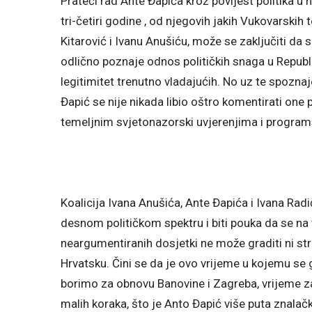
Prateći rad Ante Đapića kroz povijest politika u
tri-četiri godine , od njegovih jakih Vukovarskih
Kitarović i Ivanu Anušiću, može se zaključiti da 
odlično poznaje odnos političkih snaga u Republic
legitimitet trenutno vladajućih. No uz te spoznaje
Đapić se nije nikada libio oštro komentirati one
temeljnim svjetonazorski uvjerenjima i progra
Koalicija Ivana Anušića, Ante Đapića i Ivana Rad
desnom političkom spektru i biti pouka da se na
neargumentiranih dosjetki ne može graditi ni st
Hrvatsku. Čini se da je ovo vrijeme u kojemu se
borimo za obnovu Banovine i Zagreba, vrijeme z
malih koraka, što je Anto Đapić više puta znalač