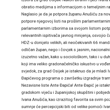
obratio medijima s informacijom o temeljnim raz
Naglasio je da je potpora županu Anušiću za no
potpore njegovoj listi na prošlim parlamentarni
parlamentarnim izborima sa svojom listom potp
relevantnih ispitivača javnog mnijenja, osvojio ča
HDZ-u donijelo velikih, ali neočekivanih 66 man
odličan župan, nego i čovjek s jasnim, nacionaln
izuzetno važan, kako u sociološkom, tako i u d
koji ima veliko gradonačelničko iskustvo u vođen
svjedok, za grad Osijek je istaknuo da je mladi 
Đapićevog programa o završetku izgradnje tram
Nezavisne liste Ante Đapića! Ante Đapić je istak
gradskom vijeću i županijskoj skupštini i pobjed
Ivana Anušića, kao izrazitog favorita sa svim po
sumnje će percepcijski biti od velike pomoći Iv