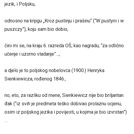
jezik, i Poljsku,
odnosno na knjigu „Kroz pustinju i prašinu“ (“W pustyni i w
puszczy”), koju sam bio dobio,
čini mi se, na kraju 6. razreda OŠ, kao nagradu, “za odlično
učenje i uzorno vladanje”…,
a djelo je to poljskog nobelovca (1900.) Henryka
Sienkiewicza, rođenog 1846.,
no, eto, za razliku od mene, Sienkiewicz nije bio briljantan
đak (“iz svih je predmeta teško dobivao prolaznu ocjenu,
osim iz poljskog jezika i povijesti, u kojima je bio izvrstan”)
…