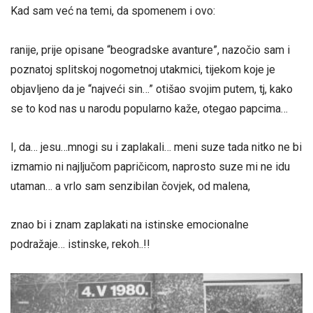
Kad sam već na temi, da spomenem i ovo:
ranije, prije opisane “beogradske avanture”, nazočio sam i
poznatoj splitskoj nogometnoj utakmici, tijekom koje je
objavljeno da je “najveći sin…” otišao svojim putem, tj, kako
se to kod nas u narodu popularno kaže, otegao papcima…
I, da… jesu…mnogi su i zaplakali… meni suze tada nitko ne bi
izmamio ni najljučom papričicom, naprosto suze mi ne idu
utaman… a vrlo sam senzibilan čovjek, od malena,
znao bi i znam zaplakati na istinske emocionalne
podražaje… istinske, rekoh..!!