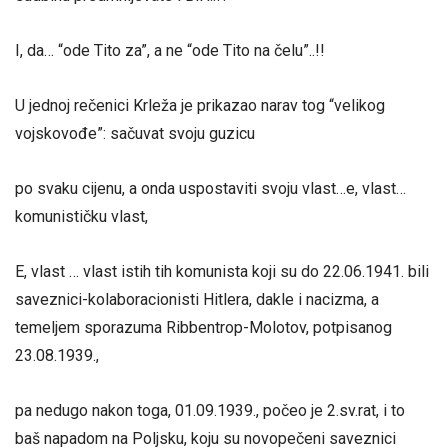
I, da… “ode Tito za”, a ne “ode Tito na čelu”..!!
U jednoj rečenici Krleža je prikazao narav tog “velikog
vojskovođe”: sačuvat svoju guzicu
po svaku cijenu, a onda uspostaviti svoju vlast…e, vlast…
komunističku vlast,
E, vlast … vlast istih tih komunista koji su do 22.06.1941. bili
saveznici-kolaboracionisti Hitlera, dakle i nacizma, a
temeljem sporazuma Ribbentrop-Molotov, potpisanog
23.08.1939.,
pa nedugo nakon toga, 01.09.1939., počeo je 2.sv.rat, i to
baš napadom na Poljsku, koju su novopečeni saveznici