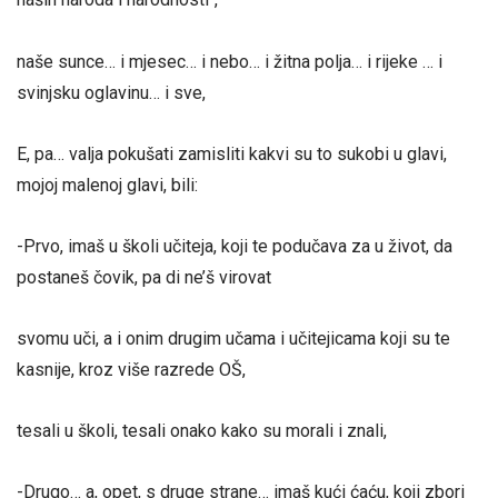
naše sunce… i mjesec… i nebo… i žitna polja… i rijeke … i
svinjsku oglavinu… i sve,
E, pa… valja pokušati zamisliti kakvi su to sukobi u glavi,
mojoj malenoj glavi, bili:
-Prvo, imaš u školi učiteja, koji te podučava za u život, da
postaneš čovik, pa di ne’š virovat
svomu uči, a i onim drugim učama i učitejicama koji su te
kasnije, kroz više razrede OŠ,
tesali u školi, tesali onako kako su morali i znali,
-Drugo… a, opet, s druge strane… imaš kući ćaću, koji zbori