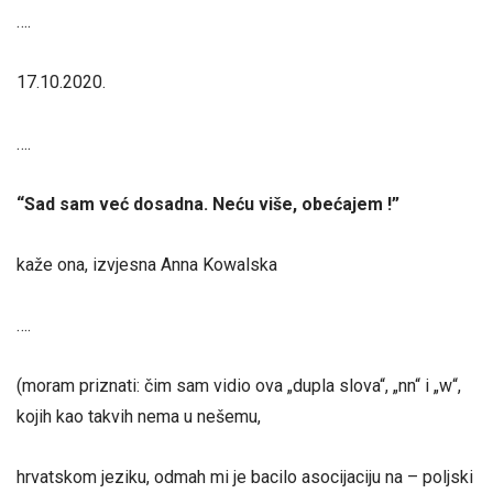
….
17.10.2020.
….
“
Sad sam već dosadna. Neću više, obećajem !
”
kaže ona, izvjesna Anna Kowalska
….
(moram priznati: čim sam vidio ova „dupla slova“, „nn“ i „w“,
kojih kao takvih nema u nešemu,
hrvatskom jeziku, odmah mi je bacilo asocijaciju na – poljski