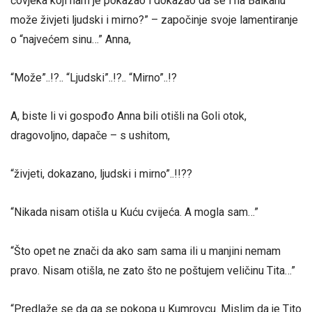
čovjeka koji nam je pokazao i dokazao da se i na Balkanu
može živjeti ljudski i mirno?” – započinje svoje lamentiranje
o “najvećem sinu…” Anna,
“Može”..!?.. “Ljudski”..!?.. “Mirno”..!?
A, biste li vi gospođo Anna bili otišli na Goli otok,
dragovoljno, dapače – s ushitom,
“živjeti, dokazano, ljudski i mirno”..!!??
“Nikada nisam otišla u Kuću cvijeća. A mogla sam…”
“Što opet ne znači da ako sam sama ili u manjini nemam
pravo. Nisam otišla, ne zato što ne poštujem veličinu Tita…”
“Predlaže se da ga se pokopa u Kumrovcu. Mislim da je Tito