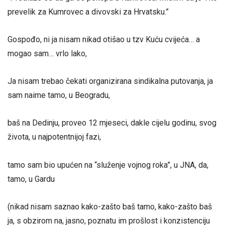
prevelik za Kumrovec a divovski za Hrvatsku.”
Gospođo, ni ja nisam nikad otišao u tzv Kuću cvijeća… a
mogao sam… vrlo lako,
Ja nisam trebao čekati organizirana sindikalna putovanja, ja
sam naime tamo, u Beogradu,
baš na Dedinju, proveo 12 mjeseci, dakle cijelu godinu, svog
života, u najpotentnijoj fazi,
tamo sam bio upućen na “služenje vojnog roka”, u JNA, da,
tamo, u Gardu
(nikad nisam saznao kako-zašto baš tamo, kako-zašto baš
ja, s obzirom na, jasno, poznatu im prošlost i konzistenciju