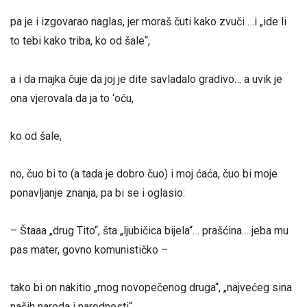
pa je i izgovarao naglas, jer moraš čuti kako zvuči …i „ide li
to tebi kako triba, ko od šale“,
a i da majka čuje da joj je dite savladalo gradivo… a uvik je
ona vjerovala da ja to ‘oću,
ko od šale,
no, čuo bi to (a tada je dobro čuo) i moj ćaća, čuo bi moje
ponavljanje znanja, pa bi se i oglasio:
– Štaaa „drug Tito“, šta „ljubičica bijela“… prašćina… jeba mu
pas mater, govno komunističko –
tako bi on nakitio „mog novopečenog druga“, „najvećeg sina
naših naroda i narodnosti“,