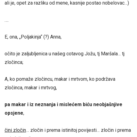
ali je, opet za razliku od mene, kasnije postao nobelovac…)
….
E, ona, „Poljakinja“ (?) Anna,
očito je zaljubljenica u našeg cotavog Jožu, tj Maršala… tj
zločinca;
A, ko pomaže zločincu, makar i mrtvom, ko podržava
zločinca, makar i mrtvog,
pa makar i iz neznanja i mislećem biću neobjašnjive
opsjene
,
čini zločin
… zločin i prema istinitoj povijesti… zločin i prema