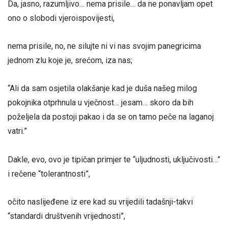
Da, jasno, razumljivo… nema prisile… da ne ponavljam opet
ono o slobodi vjeroispovijesti,
nema prisile, no, ne silujte ni vi nas svojim panegricima
jednom zlu koje je, srećom, iza nas;
“Ali da sam osjetila olakšanje kad je duša našeg milog
pokojnika otprhnula u vječnost… jesam… skoro da bih
poželjela da postoji pakao i da se on tamo peče na laganoj
vatri.”
Dakle, evo, ovo je tipičan primjer te “uljudnosti, uključivosti…”
i rečene “tolerantnosti”,
očito naslijeđene iz ere kad su vrijedili tadašnji-takvi
“standardi društvenih vrijednosti”,