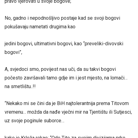
pravo vjerovati u svoje bogove;
No, gadno i nepodnošljivo postaje kad se svoji bogovi
pokušavaju nametati drugima kao
jedini bogovi, ultimativni bogovi, kao “preveliki-divovski
bogovi”,
A, svjedoci smo, povijest nas uči, da su takvi bogovi
počesto završavali tamo gdje im i jest mjesto, na lomači…
na smetlištu..!!
“Nekako mi se čini da je BiH najtolerantnija prema Titovom
vremenu… možda da nađe vječni mir na Tjentištu ili Sutjesci,
uz svoje poginule suborce…
kako je Krleža rekao: “Ode Tito za svojim divizijama prko