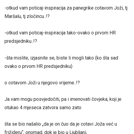
-otkud vam poticaj-inspiracija za panegrike cotavom Joži, tj
Maršalu, tj zločincu..!?
-otkud vam poticaj-inspiracija tako-ovako o prvom HR
predsjedniku..!?
-šta mislite, izjasnite se, biste li mogli tako (ko šta sad
ovako o prvom HR predsjedniku)
o cotavom Joži u njegovo vrijeme..!?
Ja vam mogu posvjedočiti, pa i imenovati čovjeka, koji je
otukao 4 mjeseca zatvora samo zato
šta se bio našalio „da je on čuo da je cotavi Joža već u
frižideru“, onomad, dok je bio u Ljubljani,