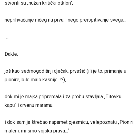
stvorili su „nužan kritički otklon“,
neprihvaćanje ničeg na prvu… nego preispitivanje svega…
….
Dakle,
još kao sedmogodišnji dječak, prvašić (ili je to, primanje u
pionire, bilo malo kasnije..!?),
dok mi je majka pripremala i za probu stavljala „Titovku
kapu“ i crvenu maramu…
i dok sam ja štrebao napamet pjesmicu, velepoznatu „Pioniri
maleni, mi smo vojska prava…“