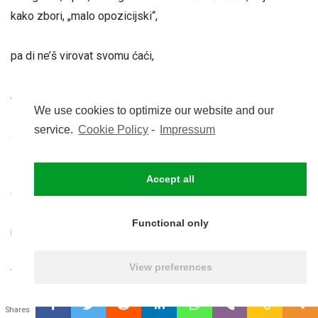
kako zbori, „malo opozicijski“,
pa di ne’š virovat svomu ćaći,
Aaaaa..!!??
We use cookies to optimize our website and our
service.
Cookie Policy
-
Impressum
….
Iiiiiiiiii… eto… eto, tako sam ja, od malena, od početka
Accept all
odrastanja, postao „vječni propitkivač“,
Functional only
nikad zadovoljan jednim odgovorom,
View preferences
vječni oponent tzv kultu ličnosti,
0
vječni rušitelj mitova… i teorija zavjere… i protulogičnosti…
Shares