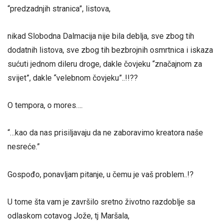
“predzadnjih stranica”, listova,
nikad Slobodna Dalmacija nije bila deblja, sve zbog tih
dodatnih listova, sve zbog tih bezbrojnih osmrtnica i iskaza
sućuti jednom dileru droge, dakle čovjeku “značajnom za
svijet”, dakle “velebnom čovjeku”..!!??
O tempora, o mores….
“…kao da nas prisiljavaju da ne zaboravimo kreatora naše
nesreće.”
Gospođo, ponavljam pitanje, u čemu je vaš problem..!?
U tome šta vam je završilo sretno životno razdoblje sa
odlaskom cotavog Jože, tj Maršala,