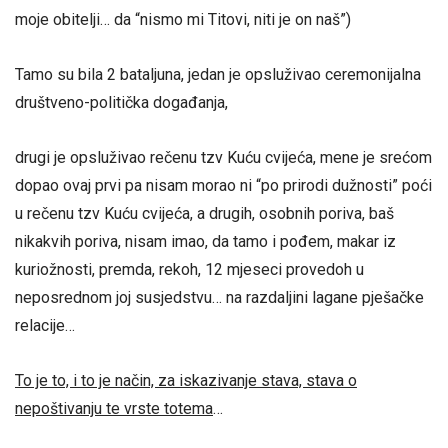
moje obitelji… da “nismo mi Titovi, niti je on naš”)
Tamo su bila 2 bataljuna, jedan je opsluživao ceremonijalna
društveno-politička događanja,
drugi je opsluživao rečenu tzv Kuću cvijeća, mene je srećom
dopao ovaj prvi pa nisam morao ni “po prirodi dužnosti” poći
u rečenu tzv Kuću cvijeća, a drugih, osobnih poriva, baš
nikakvih poriva, nisam imao, da tamo i pođem, makar iz
kuriožnosti, premda, rekoh, 12 mjeseci provedoh u
neposrednom joj susjedstvu… na razdaljini lagane pješačke
relacije…
To je to, i to je način, za iskazivanje stava, stava o
nepoštivanju te vrste totema
…