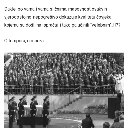
Dakle, po vama i vama sličnima, masovnost ovakvih
vjerodostojno-nepogrešivo dokazuje kvalitetu čovjeka
kojemu su došli na ispraćaj, i tako ga učinili “velebnim”..!!??
O tempora, o mores….