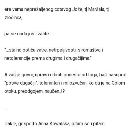
ere vama neprežaljenog cotavog Jože, tj Maršala, tj
zločinca,
pa se onda još i žalite:
“…stalno potiču vatre: netrpeljivosti, siromaštva i
netolerancije prema drugima i drugačijima.”
A vaš je govor, upravo citirah ponešto od toga, baš, nasuprot,
“posve dugačiji”, tolerantan i milozvučan, ko da je na Golom
otoku, preodgojem, naučen..!?
….
Dakle, gospođo Anna Kowalska, pitam se i pitam: