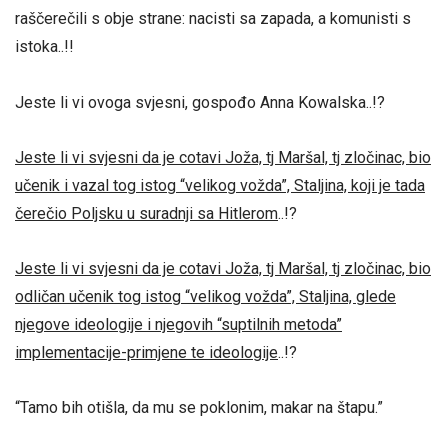
raščerečili s obje strane: nacisti sa zapada, a komunisti s
istoka..!!
Jeste li vi ovoga svjesni, gospođo Anna Kowalska..!?
Jeste li vi svjesni da je cotavi Joža, tj Maršal, tj zločinac, bio
učenik i vazal tog istog “velikog vožda”, Staljina, koji je tada
čerečio Poljsku u suradnji sa Hitlerom
..!?
Jeste li vi svjesni da je cotavi Joža, tj Maršal, tj zločinac, bio
odličan učenik tog istog “velikog vožda”, Staljina, glede
njegove ideologije i njegovih “suptilnih metoda”
implementacije-primjene te ideologije
..!?
“Tamo bih otišla, da mu se poklonim, makar na štapu.”