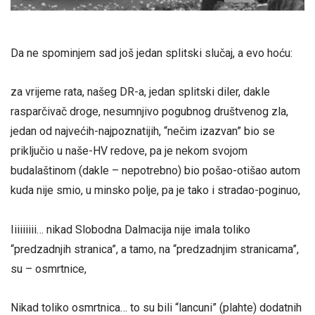
Da ne spominjem sad još jedan splitski slučaj, a evo hoću:
za vrijeme rata, našeg DR-a, jedan splitski diler, dakle
rasparčivač droge, nesumnjivo pogubnog društvenog zla,
jedan od najvećih-najpoznatijih, “nečim izazvan” bio se
priključio u naše-HV redove, pa je nekom svojom
budalaštinom (dakle – nepotrebno) bio pošao-otišao autom
kuda nije smio, u minsko polje, pa je tako i stradao-poginuo,
Iiiiiiiii… nikad Slobodna Dalmacija nije imala toliko
“predzadnjih stranica”, a tamo, na “predzadnjim stranicama”,
su – osmrtnice,
Nikad toliko osmrtnica… to su bili “lancuni” (plahte) dodatnih