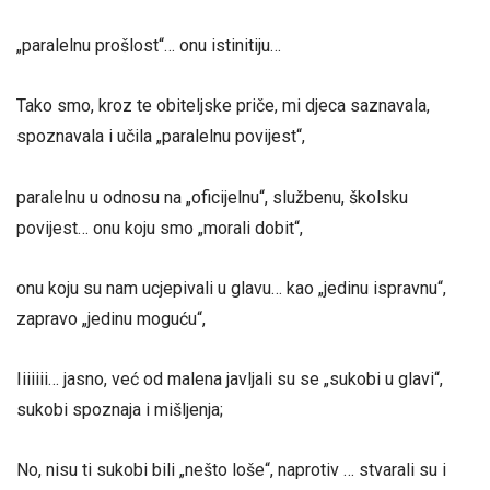
„paralelnu prošlost“… onu istinitiju…
Tako smo, kroz te obiteljske priče, mi djeca saznavala,
spoznavala i učila „paralelnu povijest“,
paralelnu u odnosu na „oficijelnu“, službenu, školsku
povijest… onu koju smo „morali dobit“,
onu koju su nam ucjepivali u glavu… kao „jedinu ispravnu“,
zapravo „jedinu moguću“,
Iiiiiii… jasno, već od malena javljali su se „sukobi u glavi“,
sukobi spoznaja i mišljenja;
No, nisu ti sukobi bili „nešto loše“, naprotiv … stvarali su i