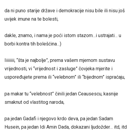
da ni puno starije države i demokracije nisu bile ili nisu još
uvijek imune na te bolesti,
dakle, znamo, i nama je poći istom stazom…i ustrajati… u
borbi kontra tih bolešćina…)
Iiiiiiii, “šta je najbolje”, prema vašem mjernom sustavu
vrijednosti, vi “vrijednost i zasluge” čovjeka mjerite i
uspoređujete prema ili “velebnom” ili “bijednom” ispraćaju,
pa makar tu “velebnost” činili jedan Ceausescu, kasnije
smaknut od vlastitog naroda,
pa jedan Gadafi i njegovo krdo deva, pa jedan Sadam
Husein, pa jedan Idi Amin Dada, dokazani ljudožder… itd, itd