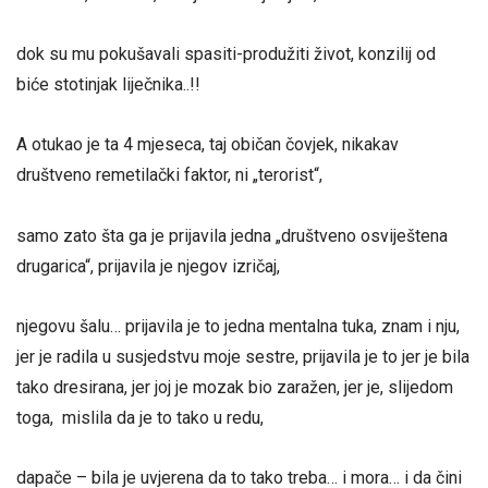
dok su mu pokušavali spasiti-produžiti život, konzilij od
biće stotinjak liječnika..!!
A otukao je ta 4 mjeseca, taj običan čovjek, nikakav
društveno remetilački faktor, ni „terorist“,
samo zato šta ga je prijavila jedna „društveno osviještena
drugarica“, prijavila je njegov izričaj,
njegovu šalu… prijavila je to jedna mentalna tuka, znam i nju,
jer je radila u susjedstvu moje sestre, prijavila je to jer je bila
tako dresirana, jer joj je mozak bio zaražen, jer je, slijedom
toga, mislila da je to tako u redu,
dapače – bila je uvjerena da to tako treba… i mora… i da čini