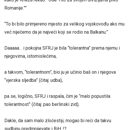
Romanije.””
“To bi bilo primjereno mjesto za velikog vojskovođu ako mu
već niječemo da je najveći koji se rodio na Balkanu.”
Daaaaa… i pokojna SFRJ je bila “tolerantna” prema njemu i
njegovima, istomislećima,
a takvom, “tolerantnom”, bio ju je učinio baš on i njegova
“vjerska sljedba” (čitaj: udba),
pa se, logično, SFRJ i raspala, čim je “malo popustila
tolerantnost” (čitaj: pao berlinski zid);
Dakle, da sam malo zloćestiji, mogao bi reći da takvu
sudbinu predmnijevate i BiH..!?