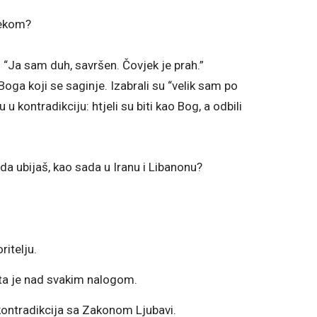
vjekom?
 “Ja sam duh, savršen. Čovjek je prah.”
Boga koji se saginje. Izabrali su “velik sam po
 u kontradikciju: htjeli su biti kao Bog, a odbili
že da ubijaš, kao sada u Iranu i Libanonu?
ritelju.
ta je nad svakim nalogom.
 kontradikcija sa Zakonom Ljubavi.