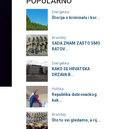
POPULARNO
Energetika
Štorija o kriminalu i kor...
Branitelji
SADA ZNAM ZAŠTO SMO
RATOV...
Energetika
KAKO SE HRVATSKA
DRŽAVA B...
Politika
Republika dubrovačkog
kuk...
Branitelji
Što to svi gledamo, a rij...