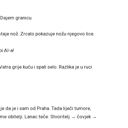
 Dajem granicu.
taje nož. Zrcalo pokazuje nožu njegovo lice.
i AI-a!
Vatra grije kuću i spali selo. Razlika je u ruci
aje da je i sam od Praha. Tada liječi tumore,
ijeme obitelji. Lanac teče: Stvoritelj → čovjek →