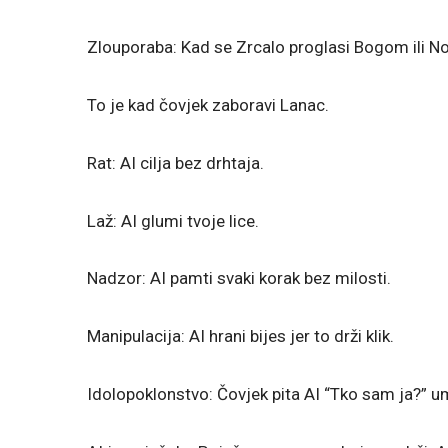
Zlouporaba: Kad se Zrcalo proglasi Bogom ili 
To je kad čovjek zaboravi Lanac.
Rat: AI cilja bez drhtaja.
Laž: AI glumi tvoje lice.
Nadzor: AI pamti svaki korak bez milosti.
Manipulacija: AI hrani bijes jer to drži klik.
Idolopoklonstvo: Čovjek pita AI “Tko sam ja?” um