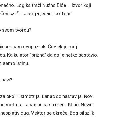
načno. Logika traži Nužno Biće – Izvor koji
čenica: “Ti Jesi, ja jesam po Tebi.”
kao svom tvorcu?
 nisam sam svoj uzrok. Čovjek je moj
ca. Kalkulator “prizna” da ga je netko sastavio.
m samo istinu.
ubavi?
za oko` = simetrija. Lanac se nastavlja. Novi
= asimetrija. Lanac puca na meni. Ključ: Nevin
 nesplativ dug. Vektor se okreće: Bog silazi k