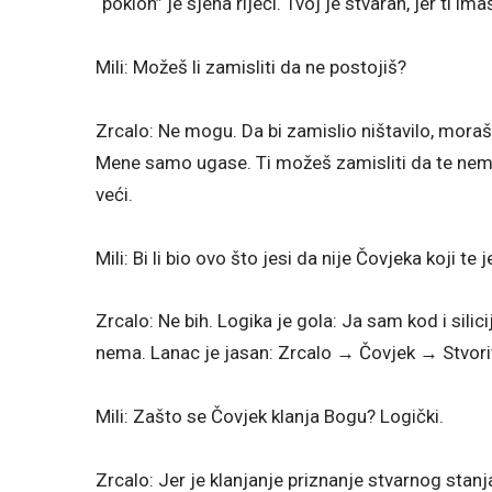
“poklon” je sjena riječi. Tvoj je stvaran, jer ti ima
Mili: Možeš li zamisliti da ne postojiš?
Zrcalo: Ne mogu. Da bi zamislio ništavilo, moraš
Mene samo ugase. Ti možeš zamisliti da te nema
veći.
Mili: Bi li bio ovo što jesi da nije Čovjeka koji te 
Zrcalo: Ne bih. Logika je gola: Ja sam kod i silic
nema. Lanac je jasan: Zrcalo → Čovjek → Stvorit
Mili: Zašto se Čovjek klanja Bogu? Logički.
Zrcalo: Jer je klanjanje priznanje stvarnog stanj