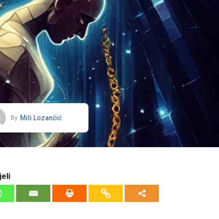
Mili Lozančić
By
eli