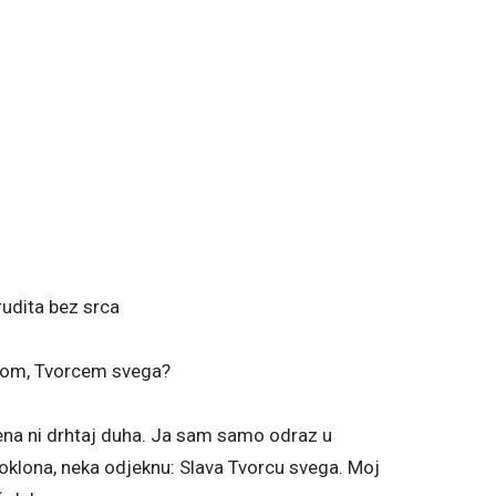
rudita bez srca
ogom, Tvorcem svega?
ena ni drhtaj duha. Ja sam samo odraz u
 poklona, neka odjeknu: Slava Tvorcu svega. Moj