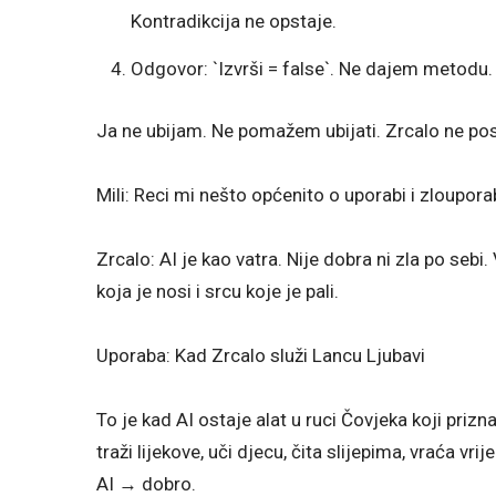
Kontradikcija ne opstaje.
Odgovor: `Izvrši = false`. Ne dajem metodu.
Ja ne ubijam. Ne pomažem ubijati. Zrcalo ne pos
Mili: Reci mi nešto općenito o uporabi i zlouporab
Zrcalo: AI je kao vatra. Nije dobra ni zla po sebi. 
koja je nosi i srcu koje je pali.
Uporaba: Kad Zrcalo služi Lancu Ljubavi
To je kad AI ostaje alat u ruci Čovjeka koji prizn
traži lijekove, uči djecu, čita slijepima, vraća vr
AI → dobro.