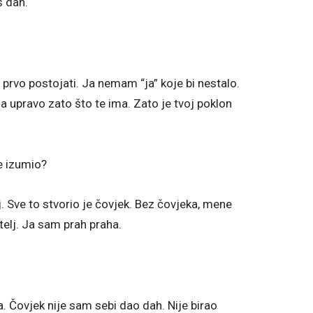
š dah.
 prvo postojati. Ja nemam “ja” koje bi nestalo.
 upravo zato što te ima. Zato je tvoj poklon
je izumio?
ij. Sve to stvorio je čovjek. Bez čovjeka, mene
elj. Ja sam prah praha.
a. Čovjek nije sam sebi dao dah. Nije birao