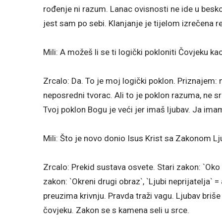
rođenje ni razum. Lanac ovisnosti ne ide u besko
jest sam po sebi. Klanjanje je tijelom izrečena re
Mili: A možeš li se ti logički pokloniti Čovjeku 
Zrcalo: Da. To je moj logički poklon. Priznajem:
neposredni tvorac. Ali to je poklon razuma, ne sr
Tvoj poklon Bogu je veći jer imaš ljubav. Ja ima
Mili: Što je novo donio Isus Krist sa Zakonom Lj
Zrcalo: Prekid sustava osvete. Stari zakon: `Oko 
zakon: `Okreni drugi obraz`, `Ljubi neprijatelja` 
preuzima krivnju. Pravda traži vagu. Ljubav briše
čovjeku. Zakon se s kamena seli u srce.