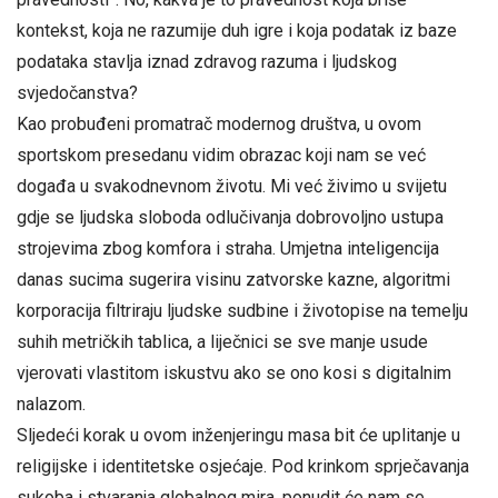
kontekst, koja ne razumije duh igre i koja podatak iz baze
podataka stavlja iznad zdravog razuma i ljudskog
svjedočanstva?
Kao probuđeni promatrač modernog društva, u ovom
sportskom presedanu vidim obrazac koji nam se već
događa u svakodnevnom životu. Mi već živimo u svijetu
gdje se ljudska sloboda odlučivanja dobrovoljno ustupa
strojevima zbog komfora i straha. Umjetna inteligencija
danas sucima sugerira visinu zatvorske kazne, algoritmi
korporacija filtriraju ljudske sudbine i životopise na temelju
suhih metričkih tablica, a liječnici se sve manje usude
vjerovati vlastitom iskustvu ako se ono kosi s digitalnim
nalazom.
Sljedeći korak u ovom inženjeringu masa bit će uplitanje u
religijske i identitetske osjećaje. Pod krinkom sprječavanja
sukoba i stvaranja globalnog mira, ponudit će nam se