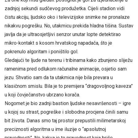
zadnjoj sekundi sudčevog produžetka. Cijeli stadion vidi
čistu akciju, ljudsko oko i televizijske snimke ne pronalaze
nikakvu pogrešku. No, utakmicu prekida hladna tišina. Sustav
javlja da je ultraosjetljivi senzor unutar lopte detektirao
mikro-kontakt s kosom hrvatskog napadača, što je
pokrenulo algoritam i poništilo gol.
Gledajući te ljude na terenu i tribinama kako zbunjeno sliježu
ramenima pred odlukom računalne animacije, osjetio sam
jezu. Shvatio sam da ta utakmica nije bila prevara u
klasičnom smislu. Bila je to premijera “dragovoljnog kaveza”
u koji čovječanstvo ubrzano korača.
Nogomet je bio zadnji bastion ljudske nesavršenosti – igre
u kojoj su strast, pogreške i slobodna procjena činili samu
bit života. Danas smo taj prostor prepustili milimetarskoj
preciznosti algoritma u ime iluzije o “apsolutnoj
pravednosti”. No, kakva je to pravednost koja briše