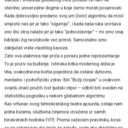
sterilne, univerzalne dogme u koje ćemo morati povjerovati.
Kada dobrovoljno predamo svoj um (čelo) algoritmu da misli
umjesto nas jer je tako “sigurnije”, i kada naša ruka izvršava
ono što stroj nalaže jer je tako “jednostavnije” – mi smo onaj
biblijski žig neslobode već primili. Samostalno smo
zaključali vrata vlastitog kaveza.
Zato ova utakmica nije priča o porazu jedne reprezentacije.
To je poziv na buđenje. Istinska bitka modernog doba je
tiha, svakodnevna borba pojedinca da ostane duhovno,
mentalno i psihofizički zdrav. Biti “Božji čovjek” u ovakvom
svijetu znači pružiti čist ljudski otpor – odbiti biti sveden na
statističku pogrešku u nekom globalnom algoritmu.
Kao vrhunac ovog tehnokratskog teatra apsurda, ostaje nam
jedna bizarna, službena činjenica izvučena iz samih
birokratskih hodnika FIFE. Prema važećem pravilniku, kosa
se ne računa kao dio tijela za zaleđe, osim ako drastično ne