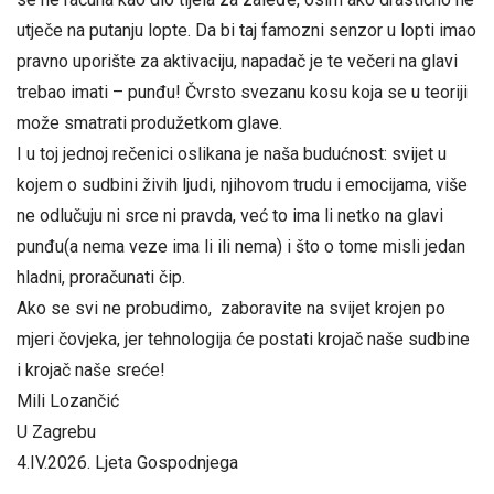
utječe na putanju lopte. Da bi taj famozni senzor u lopti imao
pravno uporište za aktivaciju, napadač je te večeri na glavi
trebao imati – punđu! Čvrsto svezanu kosu koja se u teoriji
može smatrati produžetkom glave.
I u toj jednoj rečenici oslikana je naša budućnost: svijet u
kojem o sudbini živih ljudi, njihovom trudu i emocijama, više
ne odlučuju ni srce ni pravda, već to ima li netko na glavi
punđu(a nema veze ima li ili nema) i što o tome misli jedan
hladni, proračunati čip.
Ako se svi ne probudimo, zaboravite na svijet krojen po
mjeri čovjeka, jer tehnologija će postati krojač naše sudbine
i krojač naše sreće!
Mili Lozančić
U Zagrebu
4.IV.2026. Ljeta Gospodnjega