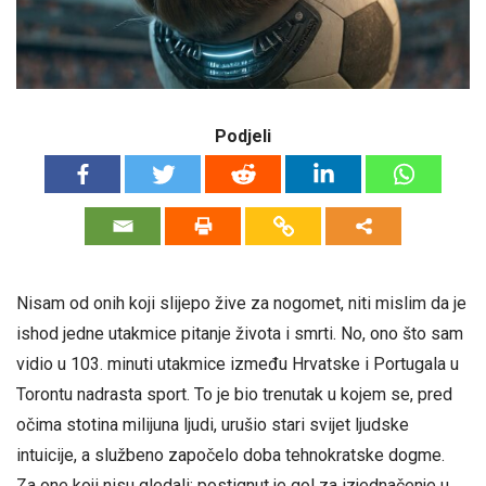
Podjeli
Nisam od onih koji slijepo žive za nogomet, niti mislim da je
ishod jedne utakmice pitanje života i smrti. No, ono što sam
vidio u 103. minuti utakmice između Hrvatske i Portugala u
Torontu nadrasta sport. To je bio trenutak u kojem se, pred
očima stotina milijuna ljudi, urušio stari svijet ljudske
intuicije, a službeno započelo doba tehnokratske dogme.
Za one koji nisu gledali: postignut je gol za izjednačenje u