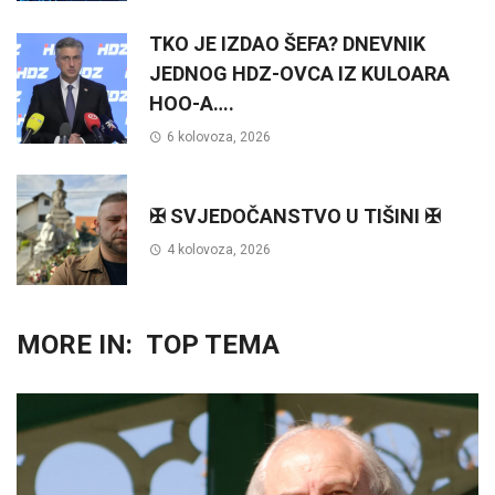
TKO JE IZDAO ŠEFA? DNEVNIK
JEDNOG HDZ-OVCA IZ KULOARA
HOO-A….
6 kolovoza, 2026
✠ SVJEDOČANSTVO U TIŠINI ✠
4 kolovoza, 2026
MORE IN:
TOP TEMA