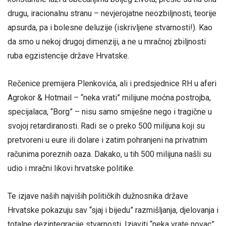
drugu, iracionalnu stranu – nevjerojatne neozbiljnosti, teorije
apsurda, pa i bolesne deluzije (iskrivljene stvarnosti!). Kao
da smo u nekoj drugoj dimenziji, a ne u mračnoj zbiljnosti
ruba egzistencije države Hrvatske.
Rečenice premijera Plenkovića, ali i predsjednice RH u aferi
Agrokor & Hotmail – “neka vrati” milijune moćna postrojba,
specijalaca, “Borg” – nisu samo smiješne nego i tragične u
svojoj retardiranosti. Radi se o preko 500 milijuna koji su
pretvoreni u eure ili dolare i zatim pohranjeni na privatnim
računima poreznih oaza. Dakako, u tih 500 milijuna našli su
udio i mračni likovi hrvatske politike.
Te izjave naših najviših političkih dužnosnika države
Hrvatske pokazuju sav “sjaj i bijedu” razmišljanja, djelovanja i
totalne dezintegracije stvarnosti. Izjaviti “neka vrate novac”