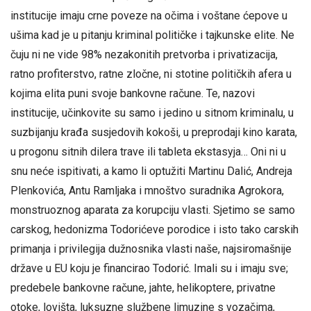
institucije imaju crne poveze na očima i voštane ćepove u
ušima kad je u pitanju kriminal političke i tajkunske elite. Ne
čuju ni ne vide 98% nezakonitih pretvorba i privatizacija,
ratno profiterstvo, ratne zločne, ni stotine političkih afera u
kojima elita puni svoje bankovne račune. Te, nazovi
institucije, učinkovite su samo i jedino u sitnom kriminalu, u
suzbijanju krađa susjedovih kokoši, u preprodaji kino karata,
u progonu sitnih dilera trave ili tableta ekstasyja… Oni ni u
snu neće ispitivati, a kamo li optužiti Martinu Dalić, Andreja
Plenkovića, Antu Ramljaka i mnoštvo suradnika Agrokora,
monstruoznog aparata za korupciju vlasti. Sjetimo se samo
carskog, hedonizma Todorićeve porodice i isto tako carskih
primanja i privilegija dužnosnika vlasti naše, najsiromašnije
države u EU koju je financirao Todorić. Imali su i imaju sve;
predebele bankovne račune, jahte, helikoptere, privatne
otoke, lovišta, luksuzne službene limuzine s vozačima,