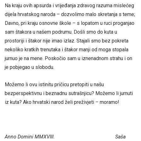
Na kraju ovih apsurda i vrijeđanja zdravog razuma mislećeg
dijela hrvatskog naroda – dozvolimo malo skretanja s teme;
Davno, pri kraju osnovne škole – s lopatom u ruci proganjao
sam štakora u našem podrumu. Došli smo do kuta u
prostoriji i štakor nije imao izlaz. Stajali smo bez pokreta
nekoliko kratkih trenutaka i štakor manji od moga stopala
jurnuo je na mene. Poskočio sam u iznenadnom strahu i on
je pobjegao u slobodu.
Možemo li ovu istinitu pričicu pretopiti u našu
bezperspektivnu i beznadnu sutrašnjicu? Možemo li jurnuti
iz kuta? Ako hrvatski narod želi preživjeti – moramo!
Anno Domini MMXVIII. Saša