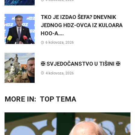
TKO JE IZDAO ŠEFA? DNEVNIK
JEDNOG HDZ-OVCA IZ KULOARA
HOO-A….
6 kolovoza, 2026
✠ SVJEDOČANSTVO U TIŠINI ✠
4 kolovoza, 2026
MORE IN:
TOP TEMA