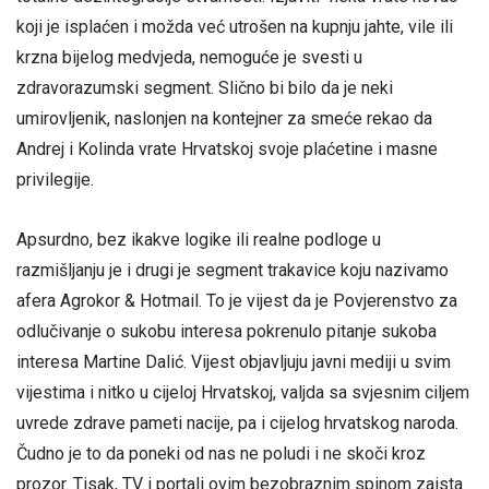
koji je isplaćen i možda već utrošen na kupnju jahte, vile ili
krzna bijelog medvjeda, nemoguće je svesti u
zdravorazumski segment. Slično bi bilo da je neki
umirovljenik, naslonjen na kontejner za smeće rekao da
Andrej i Kolinda vrate Hrvatskoj svoje plaćetine i masne
privilegije.
Apsurdno, bez ikakve logike ili realne podloge u
razmišljanju je i drugi je segment trakavice koju nazivamo
afera Agrokor & Hotmail. To je vijest da je Povjerenstvo za
odlučivanje o sukobu interesa pokrenulo pitanje sukoba
interesa Martine Dalić. Vijest objavljuju javni mediji u svim
vijestima i nitko u cijeloj Hrvatskoj, valjda sa svjesnim ciljem
uvrede zdrave pameti nacije, pa i cijelog hrvatskog naroda.
Čudno je to da poneki od nas ne poludi i ne skoči kroz
prozor. Tisak, TV i portali ovim bezobraznim spinom zaista