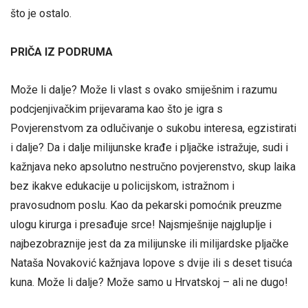
što je ostalo.
PRIČA IZ PODRUMA
Može li dalje? Može li vlast s ovako smiješnim i razumu
podcjenjivačkim prijevarama kao što je igra s
Povjerenstvom za odlučivanje o sukobu interesa, egzistirati
i dalje? Da i dalje milijunske krađe i pljačke istražuje, sudi i
kažnjava neko apsolutno nestručno povjerenstvo, skup laika
bez ikakve edukacije u policijskom, istražnom i
pravosudnom poslu. Kao da pekarski pomoćnik preuzme
ulogu kirurga i presađuje srce! Najsmješnije najgluplje i
najbezobraznije jest da za milijunske ili milijardske pljačke
Nataša Novaković kažnjava lopove s dvije ili s deset tisuća
kuna. Može li dalje? Može samo u Hrvatskoj – ali ne dugo!