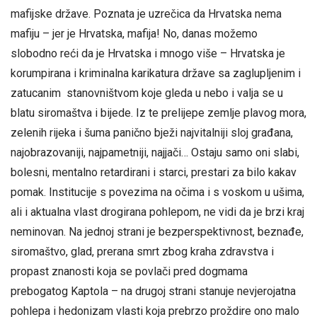
mafijske države. Poznata je uzrečica da Hrvatska nema
mafiju – jer je Hrvatska, mafija! No, danas možemo
slobodno reći da je Hrvatska i mnogo više – Hrvatska je
korumpirana i kriminalna karikatura države sa zaglupljenim i
zatucanim stanovništvom koje gleda u nebo i valja se u
blatu siromaštva i bijede. Iz te prelijepe zemlje plavog mora,
zelenih rijeka i šuma panično bježi najvitalniji sloj građana,
najobrazovaniji, najpametniji, najjači… Ostaju samo oni slabi,
bolesni, mentalno retardirani i starci, prestari za bilo kakav
pomak. Institucije s povezima na očima i s voskom u ušima,
ali i aktualna vlast drogirana pohlepom, ne vidi da je brzi kraj
neminovan. Na jednoj strani je bezperspektivnost, beznađe,
siromaštvo, glad, prerana smrt zbog kraha zdravstva i
propast znanosti koja se povlači pred dogmama
prebogatog Kaptola – na drugoj strani stanuje nevjerojatna
pohlepa i hedonizam vlasti koja prebrzo proždire ono malo