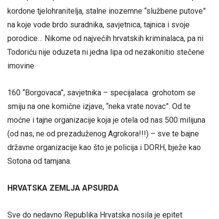
kordone tjelohranitelja, stalne inozemne “službene putove”
na koje vode brdo suradnika, savjetnica, tajnica i svoje
porodice… Nikome od najvećih hrvatskih kriminalaca, pa ni
Todoriću nije oduzeta ni jedna lipa od nezakonitio stečene
imovine
160 “Borgovaca”, savjetnika – specijalaca grohotom se
smiju na one komične izjave, “neka vrate novac”. Od te
moćne i tajne organizacije koja je otela od nas 500 milijuna
(od nas, ne od prezaduženog Agrokora!!!) – sve te bajne
državne organizacije kao što je policija i DORH, bježe kao
Sotona od tamjana.
HRVATSKA ZEMLJA APSURDA
Sve do nedavno Republika Hrvatska nosila je epitet