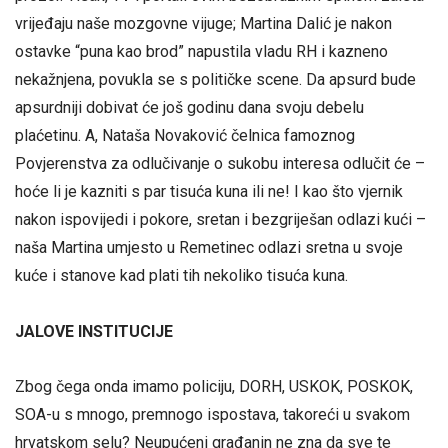
vrijeđaju naše mozgovne vijuge; Martina Dalić je nakon
ostavke “puna kao brod” napustila vladu RH i kazneno
nekažnjena, povukla se s političke scene. Da apsurd bude
apsurdniji dobivat će još godinu dana svoju debelu
plaćetinu. A, Nataša Novaković čelnica famoznog
Povjerenstva za odlučivanje o sukobu interesa odlučit će –
hoće li je kazniti s par tisuća kuna ili ne! I kao što vjernik
nakon ispovijedi i pokore, sretan i bezgriješan odlazi kući –
naša Martina umjesto u Remetinec odlazi sretna u svoje
kuće i stanove kad plati tih nekoliko tisuća kuna.
JALOVE INSTITUCIJE
Zbog čega onda imamo policiju, DORH, USKOK, POSKOK,
SOA-u s mnogo, premnogo ispostava, takoreći u svakom
hrvatskom selu? Neupućeni građanin ne zna da sve te