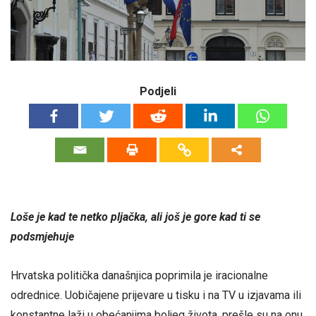
Podjeli
Loše je kad te netko pljačka, ali još je gore kad ti se
podsmjehuje
Hrvatska politička današnjica poprimila je iracionalne
odrednice. Uobičajene prijevare u tisku i na TV u izjavama ili
konstantne laži u obećanjima boljeg života, prešle su na onu