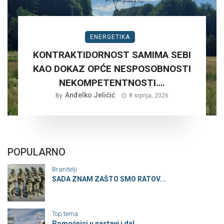
ENERGETIKA
KONTRAKTIDORNOST SAMIMA SEBI
KAO DOKAZ OPĆE NESPOSOBNOSTI
NEKOMPETENTNOSTI….
Anđelko Jeličić
By
8 srpnja, 2026
POPULARNO
Branitelji
SADA ZNAM ZAŠTO SMO RATOV...
Top tema
Pomoćnici u nastavi i dal...