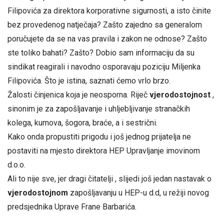
Filipovića za direktora korporativne sigurnosti, a isto činite
bez provedenog natječaja? Zašto zajedno sa generalom
poručujete da se na vas pravila i zakon ne odnose? Zašto
ste toliko bahati? Zašto? Dobio sam informaciju da su
sindikat reagirali i navodno osporavaju poziciju Miljenka
Filipovića. Što je istina, saznati ćemo vrlo brzo.
Žalosti činjenica koja je neosporna. Riječ
vjerodostojnost
,
sinonim je za zapošljavanje i uhljebljivanje stranačkih
kolega, kumova, šogora, braće, a i sestrični.
Kako onda propustiti prigodu i još jednog prijatelja ne
postaviti na mjesto direktora HEP Upravljanje imovinom
d.o.o.
Ali to nije sve, jer dragi čitatelji , slijedi još jedan nastavak o
vjerodostojnom
zapošljavanju u HEP-u d.d, u režiji novog
predsjednika Uprave Frane Barbarića.