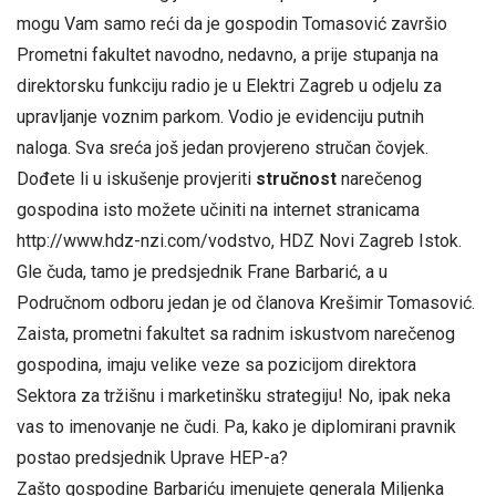
mogu Vam samo reći da je gospodin Tomasović završio
Prometni fakultet navodno, nedavno, a prije stupanja na
direktorsku funkciju radio je u Elektri Zagreb u odjelu za
upravljanje voznim parkom. Vodio je evidenciju putnih
naloga. Sva sreća još jedan provjereno stručan čovjek.
Dođete li u iskušenje provjeriti
stručnost
narečenog
gospodina isto možete učiniti na internet stranicama
http://www.hdz-nzi.com/vodstvo, HDZ Novi Zagreb Istok.
Gle čuda, tamo je predsjednik Frane Barbarić, a u
Područnom odboru jedan je od članova Krešimir Tomasović.
Zaista, prometni fakultet sa radnim iskustvom narečenog
gospodina, imaju velike veze sa pozicijom direktora
Sektora za tržišnu i marketinšku strategiju! No, ipak neka
vas to imenovanje ne čudi. Pa, kako je diplomirani pravnik
postao predsjednik Uprave HEP-a?
Zašto gospodine Barbariću imenujete generala Miljenka