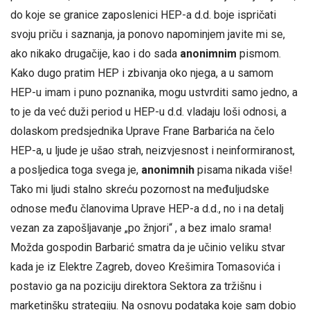
do koje se granice zaposlenici HEP-a d.d. boje ispričati
svoju priču i saznanja, ja ponovo napominjem javite mi se,
ako nikako drugačije, kao i do sada
anonimnim
pismom.
Kako dugo pratim HEP i zbivanja oko njega, a u samom
HEP-u imam i puno poznanika, mogu ustvrditi samo jedno, a
to je da već duži period u HEP-u d.d. vladaju loši odnosi, a
dolaskom predsjednika Uprave Frane Barbarića na čelo
HEP-a, u ljude je ušao strah, neizvjesnost i neinformiranost,
a posljedica toga svega je,
anonimnih
pisama nikada više!
Tako mi ljudi stalno skreću pozornost na međuljudske
odnose među članovima Uprave HEP-a d.d., no i na detalj
vezan za zapošljavanje „po žnjori“ , a bez imalo srama!
Možda gospodin Barbarić smatra da je učinio veliku stvar
kada je iz Elektre Zagreb, doveo Krešimira Tomasovića i
postavio ga na poziciju direktora Sektora za tržišnu i
marketinšku strategiju. Na osnovu podataka koje sam dobio