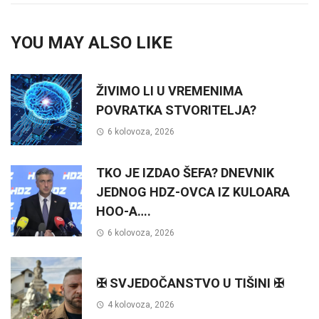
YOU MAY ALSO LIKE
ŽIVIMO LI U VREMENIMA
POVRATKA STVORITELJA?
6 kolovoza, 2026
TKO JE IZDAO ŠEFA? DNEVNIK
JEDNOG HDZ-OVCA IZ KULOARA
HOO-A….
6 kolovoza, 2026
✠ SVJEDOČANSTVO U TIŠINI ✠
4 kolovoza, 2026