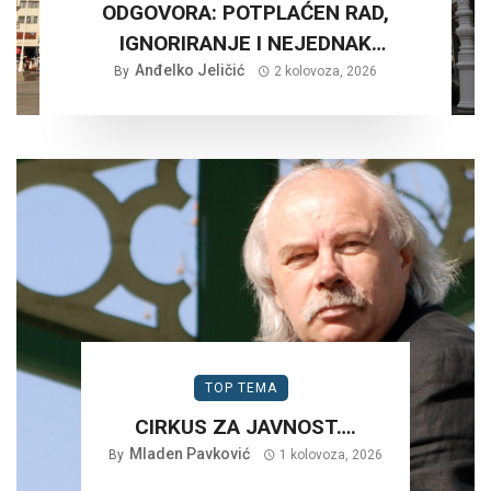
ODGOVORA: POTPLAĆEN RAD,
IGNORIRANJE I NEJEDNAK
Anđelko Jeličić
TRETMAN…
By
2 kolovoza, 2026
TOP TEMA
CIRKUS ZA JAVNOST….
Mladen Pavković
By
1 kolovoza, 2026