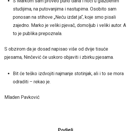
S Markom sam proveo puno dana i noći u glazbenim
studijima, na putovanjima i nastupima. Osobito sam
ponosan na stihove „Neću izdat ja“, koje smo pisali
zajedno. Marko je veliki pjevač, domoljub i veliki autor. A
to je publika prepoznala.
S obzirom da je dosad napisao više od dvije tisuće
pjesama, Ninčević će uskoro objaviti i zbirku pjesama.
Bit će teško izdvojiti najmanje stotinjak, ali i to se mora
odraditi – rekao je.
Mladen Pavković
Podjeli