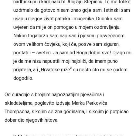
nadbiskupu i kardinalu bl. Alojziju Stepincu. To me toliko
uzdrmalo da gotovo nisam znao gdje sam. Istinski sam
ušao u njegov život patnika i mučenika. Duboko sam
uvjeren da mi je on pomogao u mojem ozdravljenju.
Nakon toga brzo sam napisao i pjesmu posvećenom
ovom velikom čovjeku, koji će, posve sam siguran,
postati i – svetim. Ja sam od Boga dobio sve! Drago mi
je da me nisu napustili moji najbliži, da imam puno
prijatelja, a i „Hrvatske ruže“ su nešto što mi se čudom
dogodilo.
Od suradnje s brojnim najpoznatijim pjevačima i
skladateljima, poglavito izdvaja Marka Perkovića
Thompsona, s kojim se zna godinama, i s kojim je potpisao
dobar dio njegovih hitova.