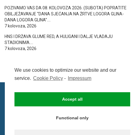
POZIVAMO VAS DA 08. KOLOVOZA 2026. (SUBOTA) POPRATITE
OBILJEŽAVANJE “DANA SJEĆANJA NA ŽRTVE LOGORA GLINA-
DANA LOGORA GLINA”….
7 kolovoza, 2026
HNS I DRŽAVA GLUME RED, A HULIGANI I DALJE VLADAJU
STADIONIMA….
7 kolovoza, 2026
We use cookies to optimize our website and our
service.
Cookie Policy
-
Impressum
Accept all
IMPRESSUM
UVIJETI KORIŠTENJA
COOKIE POLICY (EU)
Functional only
© BezCenzure 2017 - Izradio i održava
Inpendio