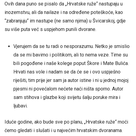
Ovih dana puno se pisalo da „Hrvatske ruže“ nastupaju u
inozemstvu, ali da nailaze i na određene poteškoće, kao
“zabranjuju“ im nastupe (ne samo njima) u Švicarskoj, gdje
su više puta već s uspjehom punili dvorane.
Vjerujem da se tu radi o nesporazumu. Netko je smislio
da se mi bavimo i politikom, ali to nema veze. Time su
bili pogođene i naše kolege poput Škore i Mate Bulića.
Hrvati nas vole i nadam se da će se i ovo uspješno
riješiti, tim prije jer sam ja autor istine i ni u jednoj mojoj
pjesmi ni povećalom nećete naći ništa sporno. Autor
sam stihova i glazbe koji svijetu šalju poruke mira i
ljubavi.
Iduće godine, ako bude sve po planu, „Hrvatske ruže“ moći
ćemo gledati i slušati i u najvećim hrvatskim dvoranama.