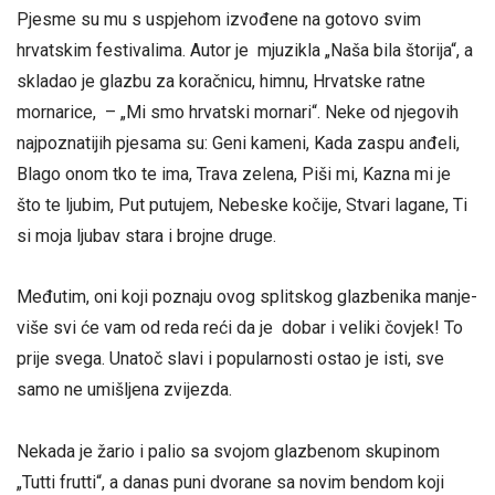
Pjesme su mu s uspjehom izvođene na gotovo svim
hrvatskim festivalima. Autor je mjuzikla „Naša bila štorija“, a
skladao je glazbu za koračnicu, himnu, Hrvatske ratne
mornarice, – „Mi smo hrvatski mornari“. Neke od njegovih
najpoznatijih pjesama su: Geni kameni, Kada zaspu anđeli,
Blago onom tko te ima, Trava zelena, Piši mi, Kazna mi je
što te ljubim, Put putujem, Nebeske kočije, Stvari lagane, Ti
si moja ljubav stara i brojne druge.
Međutim, oni koji poznaju ovog splitskog glazbenika manje-
više svi će vam od reda reći da je dobar i veliki čovjek! To
prije svega. Unatoč slavi i popularnosti ostao je isti, sve
samo ne umišljena zvijezda.
Nekada je žario i palio sa svojom glazbenom skupinom
„Tutti frutti“, a danas puni dvorane sa novim bendom koji