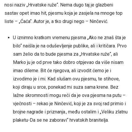
nosi naziv „Hrvatske ruže“. Nema dugo taj je glazbeni
sastav opet imao hit, pjesmu koja je zasjela na mnoge top
liste – „Ćaća“. Autor je, a tko drugi nego – Ninčević.
U iznimno kratkom vremenu pjesma „Ako ne znaš šta je
bilo“ naišla je na oduševljenje publike, ali i kritičara. Prvo
sam želio da to bude pjesma za „Hrvatske ruže“, ali
Marko ju je od prve tako dobro otpjevao da više nisam
imao dileme. Bit će njegova, ali izvodit ćemo je i
izvodimo je i mi. Kad slušam ovu pjesmu, te stihove,
koji diraju u srce, ponekad mi suza sama krene. Bez
lažne skromnosti mogu reći da je ova pjesma na putu –
vječnosti – rekao je Ninčević, koji je za svoj rad primio i
brojne nagrade i priznanja., među ostalim i „Veliku zlatnu
plaketu-Da se ne zaboravi“ hrvatskih branitelja.