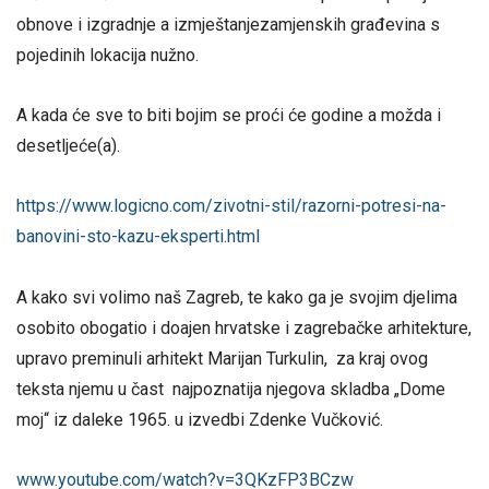
obnove i izgradnje a izmještanjezamjenskih građevina s
pojedinih lokacija nužno.
A kada će sve to biti bojim se proći će godine a možda i
desetljeće(a).
https://www.logicno.com/zivotni-stil/razorni-potresi-na-
banovini-sto-kazu-eksperti.html
A kako svi volimo naš Zagreb, te kako ga je svojim djelima
osobito obogatio i doajen hrvatske i zagrebačke arhitekture,
upravo preminuli arhitekt Marijan Turkulin, za kraj ovog
teksta njemu u čast najpoznatija njegova skladba „Dome
moj“ iz daleke 1965. u izvedbi Zdenke Vučković.
www.youtube.com/watch?v=3QKzFP3BCzw