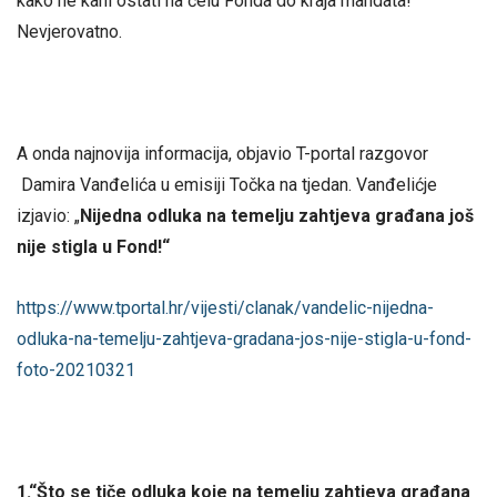
kako ne kani ostati na čelu Fonda do kraja mandata!
Nevjerovatno.
A onda najnovija informacija, objavio T-portal razgovor
Damira Vanđelića u emisiji Točka na tjedan. Vanđelićje
izjavio: „
Nijedna odluka na temelju zahtjeva građana još
nije stigla u Fond!“
https://www.tportal.hr/vijesti/clanak/vandelic-nijedna-
odluka-na-temelju-zahtjeva-gradana-jos-nije-stigla-u-fond-
foto-20210321
1.“Što se tiče odluka koje na temelju zahtjeva građana