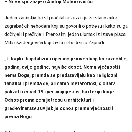
– Nove spoznaje o Andriji Mohorovičiću.
Jedan zanimljiv tekst pročitah a vezan je za stanovnike
zagrebačkih nebodera koji su govorili o potresu i kako su ga
doživjeli i preživjeli. Prenosim jedan ulomak iz izjave pisca
Miljenka Jergovića koji živi u neboderu u Zapruđu:
„U logiku kapitalizma upisano je investicijsko razdoblje,
godina, dvije godine, najviše deset. Nema vječnosti i
nema Boga, premda se predstavljaju kao religiozni
fanatici i premda će, ali samo metaforički, s oltara
polizati i covid-19 i yersinijupestis, bakteriju kuge.
Odnos prema zemljotresu u arhitekturi i
građevinarstvu uvijek je odnos prema vječnosti i
prema Bogu.