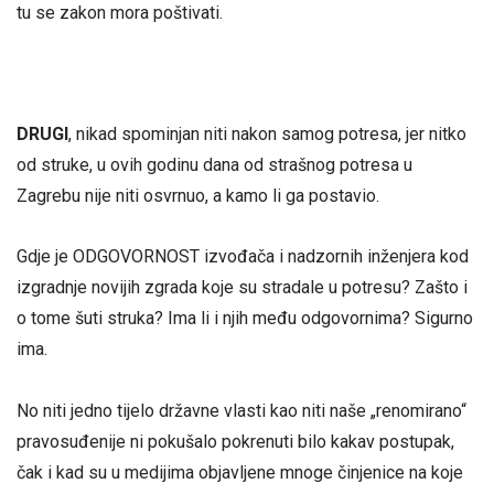
tu se zakon mora poštivati.
DRUGI
, nikad spominjan niti nakon samog potresa, jer nitko
od struke, u ovih godinu dana od strašnog potresa u
Zagrebu nije niti osvrnuo, a kamo li ga postavio.
Gdje je ODGOVORNOST izvođača i nadzornih inženjera kod
izgradnje novijih zgrada koje su stradale u potresu? Zašto i
o tome šuti struka? Ima li i njih među odgovornima? Sigurno
ima.
No niti jedno tijelo državne vlasti kao niti naše „renomirano“
pravosuđenije ni pokušalo pokrenuti bilo kakav postupak,
čak i kad su u medijima objavljene mnoge činjenice na koje