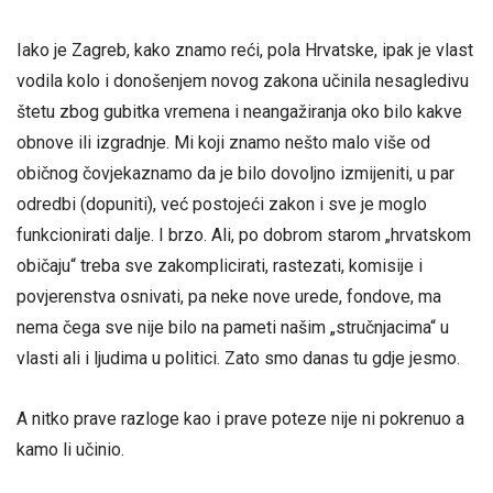
Iako je Zagreb, kako znamo reći, pola Hrvatske, ipak je vlast
vodila kolo i donošenjem novog zakona učinila nesagledivu
štetu zbog gubitka vremena i neangažiranja oko bilo kakve
obnove ili izgradnje. Mi koji znamo nešto malo više od
običnog čovjekaznamo da je bilo dovoljno izmijeniti, u par
odredbi (dopuniti), već postojeći zakon i sve je moglo
funkcionirati dalje. I brzo. Ali, po dobrom starom „hrvatskom
običaju“ treba sve zakomplicirati, rastezati, komisije i
povjerenstva osnivati, pa neke nove urede, fondove, ma
nema čega sve nije bilo na pameti našim „stručnjacima“ u
vlasti ali i ljudima u politici. Zato smo danas tu gdje jesmo.
A nitko prave razloge kao i prave poteze nije ni pokrenuo a
kamo li učinio.