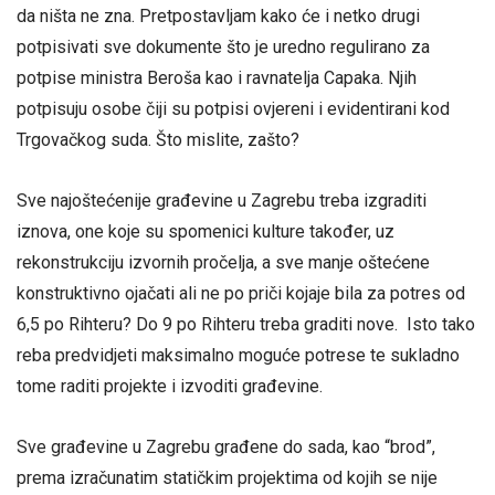
da ništa ne zna. Pretpostavljam kako će i netko drugi
potpisivati sve dokumente što je uredno regulirano za
potpise ministra Beroša kao i ravnatelja Capaka. Njih
potpisuju osobe čiji su potpisi ovjereni i evidentirani kod
Trgovačkog suda. Što mislite, zašto?
Sve najoštećenije građevine u Zagrebu treba izgraditi
iznova, one koje su spomenici kulture također, uz
rekonstrukciju izvornih pročelja, a sve manje oštećene
konstruktivno ojačati ali ne po priči kojaje bila za potres od
6,5 po Rihteru? Do 9 po Rihteru treba graditi nove. Isto tako
reba predvidjeti maksimalno moguće potrese te sukladno
tome raditi projekte i izvoditi građevine.
Sve građevine u Zagrebu građene do sada, kao “brod”,
prema izračunatim statičkim projektima od kojih se nije