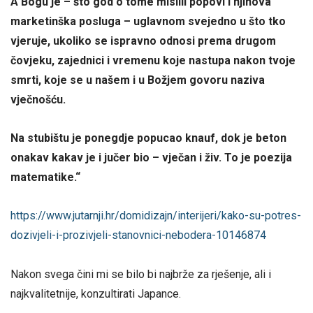
A Bogu je – što god o tome mislili popovi i njihova
marketinška posluga – uglavnom svejedno u što tko
vjeruje, ukoliko se ispravno odnosi prema drugom
čovjeku, zajednici i vremenu koje nastupa nakon tvoje
smrti, koje se u našem i u Božjem govoru naziva
vječnošću.
Na stubištu je ponegdje popucao knauf, dok je beton
onakav kakav je i jučer bio – vječan i živ. To je poezija
matematike.“
https://www.jutarnji.hr/domidizajn/interijeri/kako-su-potres-
dozivjeli-i-prozivjeli-stanovnici-nebodera-10146874
Nakon svega čini mi se bilo bi najbrže za rješenje, ali i
najkvalitetnije, konzultirati Japance.