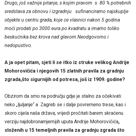
Drugo, još važnije pitanje, s kojim pravom s 80 % potrebnih
sredstava za obnovu i izgradnju sufinanciramo najskuplje
objekte u centru grada, koje ce vlasnici nakon 5 godina
moći prodati po 3000 eura po kvadratu a imamo toliko
beskućnika bez krova nad glavom.Neodgovorno i
nedopustivo.
A ja opet pitam, sjeti li se itko iz struke velikog Andrije
Mohorovičića i njegovih 15 zlatnih pravila za gradnju
zgrada,što sigurnijih od potresa, još iz 1909. godine?
Obzirom da smo na području gdje je stalno za očekivati
neko „ljuljanje“ a Zagreb se i dalje povremeno trese, kao i
skoro cijela naša država, vrijedi pročitati barem skraćenu
verziju najdobronamjernijih uputa Andrije Mohorovičića
,
složenih u 15 temeljnih pravila za gradnju zgrada što