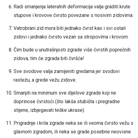
Radi smanjenja lateralnih deformacija valja graditi krute
stupove i krovove čvrsto povezane s nosivim zidovima.
Vatrobrani zid mora biti jednako čvrst kao i svi ostali
zidovi i jednako čvrsto vezan sa stropovima i krovom.
Čim bude u unutrašnjosti zgrade više čvrstih poprečnih
zidova, tim će zgrada biti čvršća!
Sve svodove valja zamijeniti gredama jer svodovi
rastežu, a grede vežu zidove.
Smanjiti na minimum sve dijelove zgrade koji ne
doprinose čvrstoći (što lakša stubišta i pregradne
stijene, izbjegavati teške ukrase).
Prigradnje i krila zgrade neka se ili veoma čvrsto vežu s
glavnom zgradom, ili neka se grade posebne neovisne