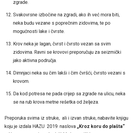
zgrade.
Svakovrsne izbočine na zgradi, ako ih već mora biti,
neka budu vezane s poprečnim zidovima, te po
mogućnosti lake i čvrste.
Krov neka je lagan, čvrst i čvrsto vezan sa svim
zidovima. Ravni se krovovi preporučuju za seizmički
jako aktivna područja.
Dimnjaci neka su čim lakši i čim čvršći, čvrsto vezani s
krovom.
Da kod potresa ne pada crijep sa zgrade na ulicu, neka
se na rub krova metne rešetka od željeza.
Preporuka svima iz struke, ali i izvan struke, nabavite knjigu
koju je izdala HAZU 2019. naslova
„Kroz koru do plašta“