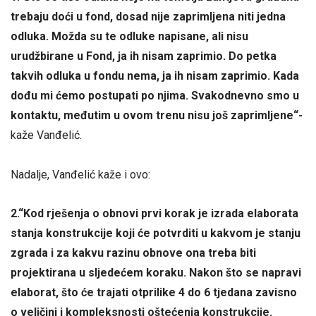
trebaju doći u fond, dosad nije zaprimljena niti jedna
odluka. Možda su te odluke napisane, ali nisu
urudžbirane u Fond, ja ih nisam zaprimio. Do petka
takvih odluka u fondu nema, ja ih nisam zaprimio. Kada
dođu mi ćemo postupati po njima. Svakodnevno smo u
kontaktu, međutim u ovom trenu nisu još zaprimljene“-
kaže Vanđelić.
Nadalje, Vanđelić kaže i ovo:
2.“Kod rješenja o obnovi prvi korak je izrada elaborata
stanja konstrukcije koji će potvrditi u kakvom je stanju
zgrada i za kakvu razinu obnove ona treba biti
projektirana u sljedećem koraku. Nakon što se napravi
elaborat, što će trajati otprilike 4 do 6 tjedana zavisno
o veličini i kompleksnosti oštećenja konstrukcije.