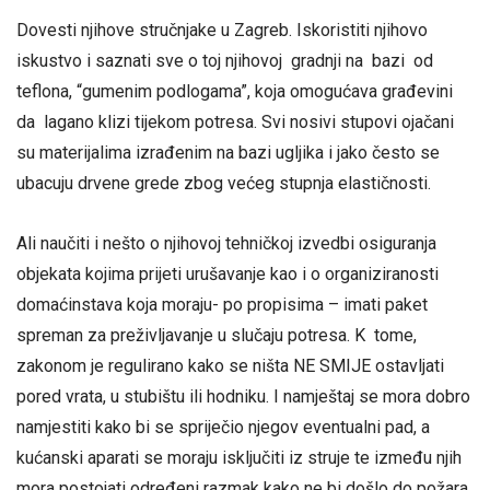
Dovesti njihove stručnjake u Zagreb. Iskoristiti njihovo
iskustvo i saznati sve o toj njihovoj gradnji na bazi od
teflona, “gumenim podlogama”, koja omogućava građevini
da lagano klizi tijekom potresa. Svi nosivi stupovi ojačani
su materijalima izrađenim na bazi ugljika i jako često se
ubacuju drvene grede zbog većeg stupnja elastičnosti.
Ali naučiti i nešto o njihovoj tehničkoj izvedbi osiguranja
objekata kojima prijeti urušavanje kao i o organiziranosti
domaćinstava koja moraju- po propisima – imati paket
spreman za preživljavanje u slučaju potresa. K tome,
zakonom je regulirano kako se ništa NE SMIJE ostavljati
pored vrata, u stubištu ili hodniku. I namještaj se mora dobro
namjestiti kako bi se spriječio njegov eventualni pad, a
kućanski aparati se moraju isključiti iz struje te između njih
mora postojati određeni razmak kako ne bi došlo do požara.