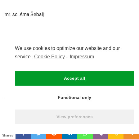
mr. sc. Arna Šebalj
We use cookies to optimize our website and our
Podjeli
service.
Cookie Policy
-
Impressum
Accept all
0
160
Functional only
PREVIOUS
View preferences
MIROVINA ĆE BITI DOBRA JER PLAĆA
NESMETANO TEČE A MOŽDA ULETI…
0
Shares