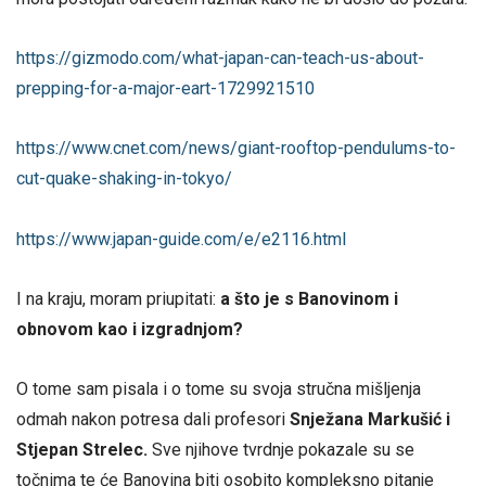
https://gizmodo.com/what-japan-can-teach-us-about-
prepping-for-a-major-eart-1729921510
https://www.cnet.com/news/giant-rooftop-pendulums-to-
cut-quake-shaking-in-tokyo/
https://www.japan-guide.com/e/e2116.html
I na kraju, moram priupitati:
a što je s Banovinom i
obnovom kao i izgradnjom?
O tome sam pisala i o tome su svoja stručna mišljenja
odmah nakon potresa dali profesori
Snježana Markušić i
Stjepan Strelec.
Sve njihove tvrdnje pokazale su se
točnima te će Banovina biti osobito kompleksno pitanje