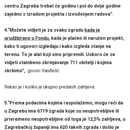
centru Zagreba trebat će godinu i pol do dvije godine
zajedno s izradom projekta i izvođenjem radova”.
4.“Možete vidjeti je za svaku zgradu
kada je
urudžbirano u Fondu
, kada je plaćen ili naručen projekt,
kako ti ugovori izgledaju i kako izgleda stanje na
terenu. To je alat koji smo pripremili. Uskoro će se
vidjeti stambeno zbrinjavanje 711 obitelji i kojima
skrbimo”,
govori Vanđelić.
Rekao je i koliko je ukupno predanih zahtjeva:
5.“Prema podacima kojima raspolažemo, mogu reći da
u Zagrebu ima 6719 zgrada koje su neupotrebljive ili
privremeno neupotrebljive od toga je 12,5% zahtjeva, u
Zagrebačkoj županiji ima 620 takvih zgrada i došlo je