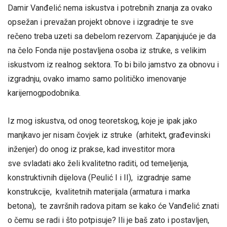
Damir Vanđelić nema iskustva i potrebnih znanja za ovako
opsežan i prevažan projekt obnove i izgradnje te sve
rečeno treba uzeti sa debelom rezervom. Zapanjujuće je da
na čelo Fonda nije postavljena osoba iz struke, s velikim
iskustvom iz realnog sektora. To bi bilo jamstvo za obnovu i
izgradnju, ovako imamo samo političko imenovanje
karijernogpodobnika.
Iz mog iskustva, od onog teoretskog, koje je ipak jako
manjkavo jer nisam čovjek iz struke (arhitekt, građevinski
inženjer) do onog iz prakse, kad investitor mora
sve svladati ako želi kvalitetno raditi, od temeljenja,
konstruktivnih dijelova (Peulić I i II), izgradnje same
konstrukcije, kvalitetnih materijala (armatura i marka
betona), te završnih radova pitam se kako će Vanđelić znati
o čemu se radi i što potpisuje? Ili je baš zato i postavljen,