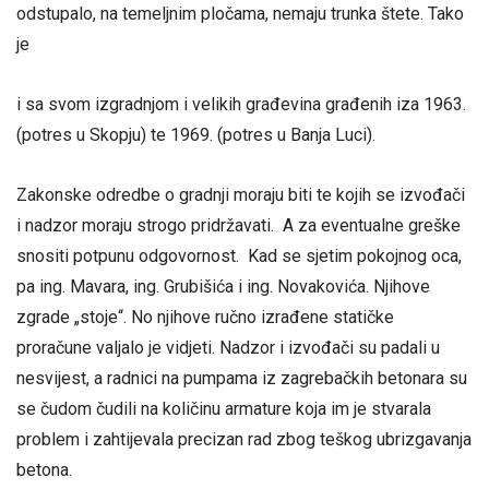
odstupalo, na temeljnim pločama, nemaju trunka štete. Tako
je
i sa svom izgradnjom i velikih građevina građenih iza 1963.
(potres u Skopju) te 1969. (potres u Banja Luci).
Zakonske odredbe o gradnji moraju biti te kojih se izvođači
i nadzor moraju strogo pridržavati. A za eventualne greške
snositi potpunu odgovornost. Kad se sjetim pokojnog oca,
pa ing. Mavara, ing. Grubišića i ing. Novakovića. Njihove
zgrade „stoje“. No njihove ručno izrađene statičke
proračune valjalo je vidjeti. Nadzor i izvođači su padali u
nesvijest, a radnici na pumpama iz zagrebačkih betonara su
se čudom čudili na količinu armature koja im je stvarala
problem i zahtijevala precizan rad zbog teškog ubrizgavanja
betona.