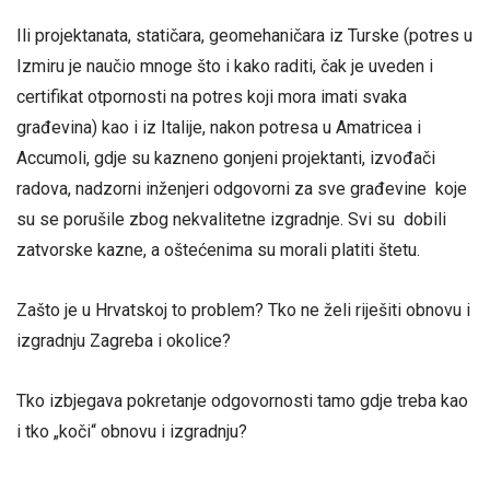
Ili projektanata, statičara, geomehaničara iz Turske (potres u
Izmiru je naučio mnoge što i kako raditi, čak je uveden i
certifikat otpornosti na potres koji mora imati svaka
građevina) kao i iz Italije, nakon potresa u Amatricea i
Accumoli, gdje su kazneno gonjeni projektanti, izvođači
radova, nadzorni inženjeri odgovorni za sve građevine koje
su se porušile zbog nekvalitetne izgradnje. Svi su dobili
zatvorske kazne, a oštećenima su morali platiti štetu.
Zašto je u Hrvatskoj to problem? Tko ne želi riješiti obnovu i
izgradnju Zagreba i okolice?
Tko izbjegava pokretanje odgovornosti tamo gdje treba kao
i tko „koči“ obnovu i izgradnju?