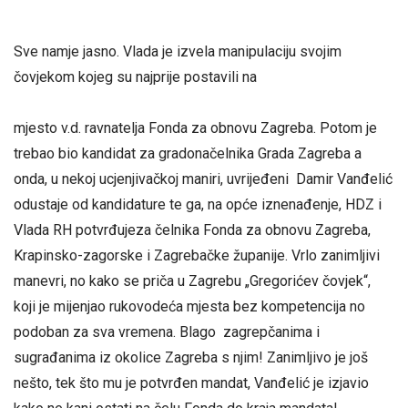
Sve namje jasno. Vlada je izvela manipulaciju svojim
čovjekom kojeg su najprije postavili na
mjesto v.d. ravnatelja Fonda za obnovu Zagreba. Potom je
trebao bio kandidat za gradonačelnika Grada Zagreba a
onda, u nekoj ucjenjivačkoj maniri, uvrijeđeni Damir Vanđelić
odustaje od kandidature te ga, na opće iznenađenje, HDZ i
Vlada RH potvrđujeza čelnika Fonda za obnovu Zagreba,
Krapinsko-zagorske i Zagrebačke županije. Vrlo zanimljivi
manevri, no kako se priča u Zagrebu „Gregorićev čovjek“,
koji je mijenjao rukovodeća mjesta bez kompetencija no
podoban za sva vremena. Blago zagrepčanima i
sugrađanima iz okolice Zagreba s njim! Zanimljivo je još
nešto, tek što mu je potvrđen mandat, Vanđelić je izjavio