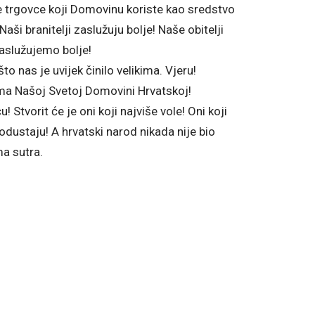
e trgovce koji Domovinu koriste kao sredstvo
ši branitelji zaslužuju bolje! Naše obitelji
zaslužujemo bolje!
 nas je uvijek činilo velikima. Vjeru!
ma Našoj Svetoj Domovini Hrvatskoj!
! Stvorit će je oni koji najviše vole! Oni koji
e odustaju! A hrvatski narod nikada nije bio
a sutra.