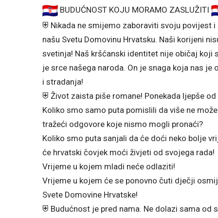
BUDUĆNOST KOJU MORAMO ZASLUŽITI
⛨ Nikada ne smijemo zaboraviti svoju povijest i s
našu Svetu Domovinu Hrvatsku. Naši korijeni ni
svetinja! Naš kršćanski identitet nije običaj ko
je srce našega naroda. On je snaga koja nas je o
i stradanja!
⛨ Život zaista piše romane! Ponekada ljepše od 
Koliko smo samo puta pomislili da više ne može
tražeći odgovore koje nismo mogli pronaći?
Koliko smo puta sanjali da će doći neko bolje v
će hrvatski čovjek moći živjeti od svojega rada!
Vrijeme u kojem mladi neće odlaziti!
Vrijeme u kojem će se ponovno čuti dječji osmi
Svete Domovine Hrvatske!
⛨ Budućnost je pred nama. Ne dolazi sama od 