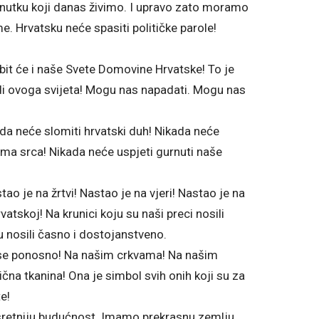
enutku koji danas živimo. I upravo zato moramo
me. Hrvatsku neće spasiti političke parole!
bit će i naše Svete Domovine Hrvatske! To je
udi ovoga svijeta! Mogu nas napadati. Mogu nas
ada neće slomiti hrvatski duh! Nikada neće
nima srca! Nikada neće uspjeti gurnuti naše
ao je na žrtvi! Nastao je na vjeri! Nastao je na
atskoj! Na krunici koju su naši preci nosili
su nosili časno i dostojanstveno.
će se ponosno! Na našim crkvama! Na našim
na tkanina! Ona je simbol svih onih koji su za
e!
sretniju budućnost. Imamo prekrasnu zemlju.