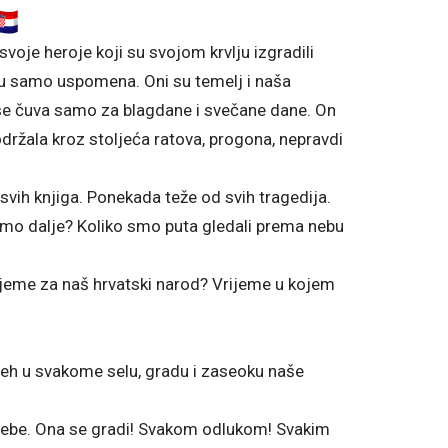
voje heroje koji su svojom krvlju izgradili
su samo uspomena. Oni su temelj i naša
ji se čuva samo za blagdane i svečane dane. On
držala kroz stoljeća ratova, progona, nepravdi
svih knjiga. Ponekada teže od svih tragedija.
mo dalje? Koliko smo puta gledali prema nebu
rijeme za naš hrvatski narod? Vrijeme u kojem
jeh u svakome selu, gradu i zaseoku naše
sebe. Ona se gradi! Svakom odlukom! Svakim