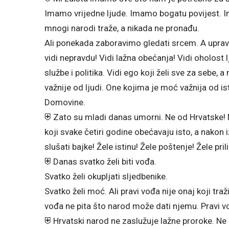
Imamo vrijedne ljude. Imamo bogatu povijest. 
mnogi narodi traže, a nikada ne pronađu.
Ali ponekada zaboravimo gledati srcem. A uprav
vidi nepravdu! Vidi lažna obećanja! Vidi oholost l
službe i politika. Vidi ego koji želi sve za sebe, 
važnije od ljudi. One kojima je moć važnija od is
Domovine.
⛨ Zato su mladi danas umorni. Ne od Hrvatske! N
koji svake četiri godine obećavaju isto, a nakon 
slušati bajke! Žele istinu! Žele poštenje! Žele pril
⛨ Danas svatko želi biti vođa.
Svatko želi okupljati sljedbenike.
Svatko želi moć. Ali pravi vođa nije onaj koji tra
vođa ne pita što narod može dati njemu. Pravi 
⛨ Hrvatski narod ne zaslužuje lažne proroke. Ne z