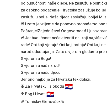
od budućnosti naše djece. Ne zaslužuje političk
za osobno bogaćenje. Hrvatska zaslužuje bolje! Na
zaslužuju bolje! Naša djeca zaslužuju bolje! Mi 
⛨ I zato je vrijeme da ponovno pronađemo ono što
Poštenje!Zajedništvo! Odgovornost! Ljubav pre
⛨ Jer budućnost neće stvoriti oni koji najviše viču
rade! Oni koji vjeruju! Oni koji ostaju! Oni koji n
narod odustajanja. Zato s vjerom gledamo prem
S vjerom u Boga!
S vjerom u naš narod!
S vjerom u našu djecu!
Jer ono najbolje za Hrvatsku tek dolazi.
✠ Za Hrvatsku i slobodu
✠ Bog i Hrvati
⛨ Tomislav Grmovšek ⛨