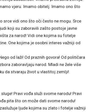
Imamo vjeru. Imamo obitelj. Imamo ono što
o srce vidi ono što oči često ne mogu. Srce
judi koji su zaboravili zašto postoje javne
a ništa za narod! Vidi one kojima su fotelje
tine. One kojima je osobni interes važniji od
ego od laži! Od praznih govora! Od političara
izbora zaboravljaju narod. Mladi ne žele više
iku da stvaraju život u vlastitoj zemlji!
ži sluge! Pravi vođa služi svome narodu! Pravi
vođa pita što on može dati svome narodu!
aslužuje ljude kojima su zlato i fotelje važniji