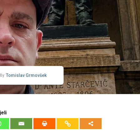
Tomislav Grmovšek
By
eli