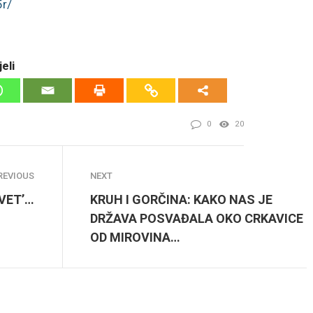
5r/
eli
0
20
REVIOUS
NEXT
VET’…
KRUH I GORČINA: KAKO NAS JE
DRŽAVA POSVAĐALA OKO CRKAVICE
OD MIROVINA…