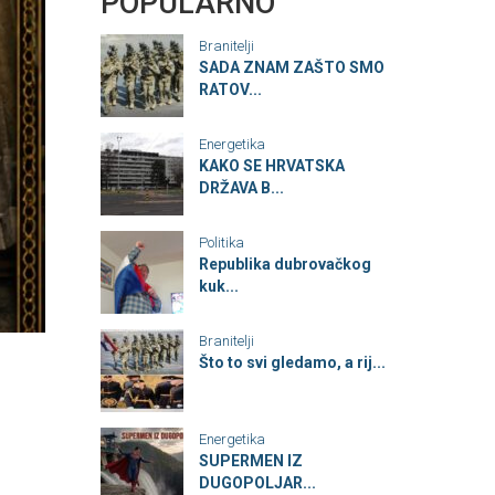
POPULARNO
Branitelji
SADA ZNAM ZAŠTO SMO
RATOV...
Energetika
KAKO SE HRVATSKA
DRŽAVA B...
Politika
Republika dubrovačkog
kuk...
Branitelji
Što to svi gledamo, a rij...
Energetika
SUPERMEN IZ
DUGOPOLJAR...