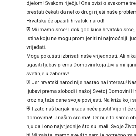
djelom! Svakom riječju! Ona ovisi o svakome tr
prestati čekati da netko drugi riješi naše proble
Hrvatsku će spasiti hrvatski narod!
⛨ Mi imamo srce! I dok god kuca hrvatsko srce, 
istina koju ne mogu promijeniti ni najmoćniji lj
vrijeđati.
Mogu pokušati izbrisati naše vrijednosti. Ali nik
ugasiti ljubav prema Domovini koja živi u miliju
svetinje u zaborav!
⛨ Jer hrvatski narod nije nastao na interesu! Nast
ljubavi prema slobodi i našoj Svetoj Domovini Hrv
kroz najteže dane svoje povijesti. Na križu koji 
⛨ I zato naš barjak nikada neće pasti! Vijorit 
domovima! U našim srcima! Jer nije to samo obič
nju dali ono najvrjednije što su imali. Svoje Život
⛨ Mi zaista imamo sve što nam je potrebno za 