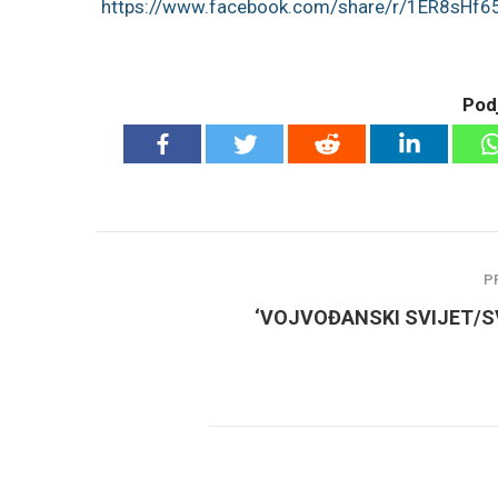
https://www.facebook.com/
share/r/1ER8sHf6
Podj
P
‘VOJVOĐANSKI SVIJET/S