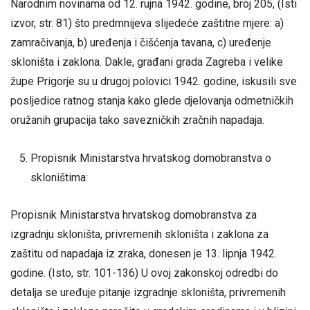
Narodnim novinama od 12. rujna 1942. godine, broj 205, (Isti
izvor, str. 81) što predmnijeva slijedeće zaštitne mjere: a)
zamračivanja, b) uređenja i čišćenja tavana, c) uređenje
skloništa i zaklona. Dakle, građani grada Zagreba i velike
župe Prigorje su u drugoj polovici 1942. godine, iskusili sve
posljedice ratnog stanja kako glede djelovanja odmetničkih
oružanih grupacija tako savezničkih zračnih napadaja.
Propisnik Ministarstva hrvatskog domobranstva o
skloništima:
Propisnik Ministarstva hrvatskog domobranstva za
izgradnju skloništa, privremenih skloništa i zaklona za
zaštitu od napadaja iz zraka, donesen je 13. lipnja 1942.
godine. (Isto, str. 101-136) U ovoj zakonskoj odredbi do
detalja se uređuje pitanje izgradnje skloništa, privremenih