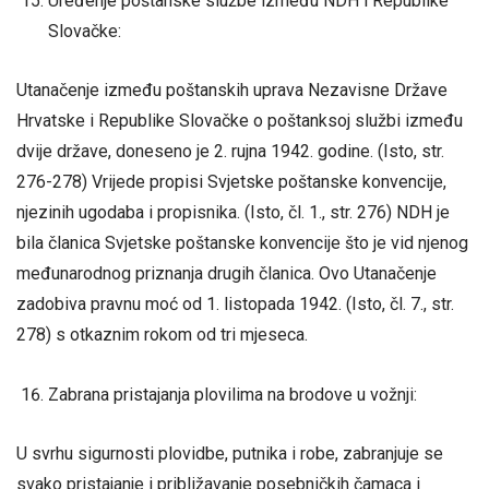
Uređenje poštanske službe između NDH i Republike
Slovačke:
Utanačenje između poštanskih uprava Nezavisne Države
Hrvatske i Republike Slovačke o poštanksoj službi između
dvije države, doneseno je 2. rujna 1942. godine. (Isto, str.
276-278) Vrijede propisi Svjetske poštanske konvencije,
njezinih ugodaba i propisnika. (Isto, čl. 1., str. 276) NDH je
bila članica Svjetske poštanske konvencije što je vid njenog
međunarodnog priznanja drugih članica. Ovo Utanačenje
zadobiva pravnu moć od 1. listopada 1942. (Isto, čl. 7., str.
278) s otkaznim rokom od tri mjeseca.
Zabrana pristajanja plovilima na brodove u vožnji:
U svrhu sigurnosti plovidbe, putnika i robe, zabranjuje se
svako pristajanje i približavanje posebničkih čamaca i