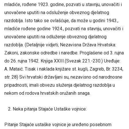
mladiće, rođene 1923. godine, pozvati u stavnju, unovačiti i
unovačene uputiti na odsluženje obveznog djelatnog
razdoblja. Isto tako se ovlašćuje, da može u godini 1943.,
mladiće rođene godine 1924., pozvati na stavnju, unovačiti i
unovačene uputiti na odluženje obveznog djelatnog
razdoblja. (Detaljnije vidjeti; Nezavisna Država Hrvatska:
Zakoni, zakonske odredbe i naredbe. Proglašene od 3. rujna
do 26. rujna 1942. Knjiga XXIII.(Svezak 221.-230.) Uređuje:
A. Mataić. Tisak i naklada knjižare st. kugli, Zagreb, Br. 3234,
str. 28) Svi hrvatski državljani su, nezavisno od narodnosne
pripadnosti, imali obvezu služenja djelatnog razdoblja u
nekom od rodova hrvatskih oružanih snaga.
Neka pitanja Stajaće Ustaške vojnice:
Pitanje Stajaće ustaške vojnice je uređeno posebnom