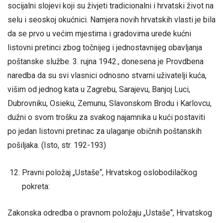
socijalni slojevi koji su živjeti tradicionalni i hrvatski život na
selu i seoskoj okućnici. Namjera novih hrvatskih vlasti je bila
da se prvo u većim mjestima i gradovima urede kućni
listovni pretinci zbog točnijeg i jednostavnijeg obavljanja
poštanske službe. 3. rujna 1942., donesena je Provdbena
naredba da su svi vlasnici odnosno stvarni uživatelji kuća,
višim od jednog kata u Zagrebu, Sarajevu, Banjoj Luci,
Dubrovniku, Osieku, Zemunu, Slavonskom Brodu i Karlovcu,
dužni o svom trošku za svakog najamnika u kući postaviti
po jedan listovni pretinac za ulaganje običnih poštanskih
pošiljaka. (Isto, str. 192-193)
Pravni položaj „Ustaše“, Hrvatskog oslobodilačkog
pokreta:
Zakonska odredba o pravnom položaju „Ustaše“, Hrvatskog