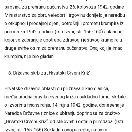
sirovina za prehranu pučanstva. 26. kolovoza 1942. godine
Ministarstvo za obrt, veleobrt i trgovinu donijelo je naredbu
o otkupnoj i prodajnoj cijeni, potrošnji i prometu krumpira iz
priroda za 1942. godinu, (Isti izvor, str. 156-160) sukladno
kojoj se zabranjuje upotreba zdravog i jestivog krumpira u
druge svrhe osim za prehranu pučanstva. Onaj koji je imao
krumpira, nije bio gladan.
Državna skrb za „Hrvatski Crveni Križ“:
Hrvatske državne oblasti su priznavale kao članica,
međunarodna pravila crvenog križa i sukladno tome, skrbile
o izvorima finansiranja. 14. rujna 1942. godine, donesena je
Naredba Državne riznice o ubiranju doprinosa za družtvo
„Hrvatski Crveni Križ“, od slikovnih i ostalih priredaba. (Isti
izvor, str. 165-166) Sukladno ovoj naredbi, na svim