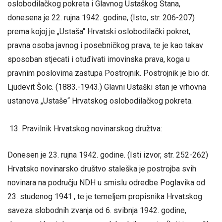
oslobodilačkog pokreta i Glavnog Ustaškog Stana,
donesena je 22. rujna 1942. godine, (Isto, str. 206-207)
prema kojoj je „Ustaša“ Hrvatski oslobodilački pokret,
pravna osoba javnog i posebničkog prava, te je kao takav
sposoban stjecati i otuđivati imovinska prava, koga u
pravnim poslovima zastupa Postrojnik. Postrojnik je bio dr.
Ljudevit Šolc. (1883.-1943.) Glavni Ustaški stan je vrhovna
ustanova „Ustaše“ Hrvatskog oslobodilačkog pokreta.
Pravilnik Hrvatskog novinarskog družtva:
Donesen je 23. rujna 1942. godine. (Isti izvor, str. 252-262)
Hrvatsko novinarsko društvo staleška je postrojba svih
novinara na području NDH u smislu odredbe Poglavika od
23. studenog 1941., te je temeljem propisnika Hrvatskog
saveza slobodnih zvanja od 6. svibnja 1942. godine,