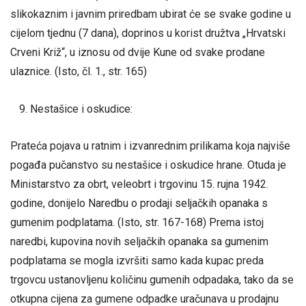
slikokaznim i javnim priredbam ubirat će se svake godine u
cijelom tjednu (7 dana), doprinos u korist družtva „Hrvatski
Crveni Križ“, u iznosu od dvije Kune od svake prodane
ulaznice. (Isto, čl. 1., str. 165)
Nestašice i oskudice:
Prateća pojava u ratnim i izvanrednim prilikama koja najviše
pogađa pučanstvo su nestašice i oskudice hrane. Otuda je
Ministarstvo za obrt, veleobrt i trgovinu 15. rujna 1942.
godine, donijelo Naredbu o prodaji seljačkih opanaka s
gumenim podplatama. (Isto, str. 167-168) Prema istoj
naredbi, kupovina novih seljačkih opanaka sa gumenim
podplatama se mogla izvršiti samo kada kupac preda
trgovcu ustanovljenu količinu gumenih odpadaka, tako da se
otkupna cijena za gumene odpadke uračunava u prodajnu