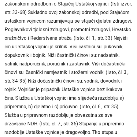
zakonskom odredbom o Stajaćoj Ustaškoj vojnici. (Isti izvor,
str. 33-68) Sukladno ovoj zakonskoj odredbi, pod Stajaćom
ustaškom vojnicom razumijevaju se stajaći djelatni zdrugovi,
Poglavnikovi tjelesni zdrugovi, prometni zdrugovi, Hrvatsko
oružničtvo i Redarstvena straža. (Isto, čl. 1., str. 33) Najviši
čin u Ustaškoj vojnici je krilnik. Viši častnici su: pukovnik,
dopukovnik i bojnik. Niži častnički činovi su: nadsatnik,
satnik, nadporučnik, poručnik i zastavnik. Viši dočastnički
činovi su: časnički namjestnik i stožerni vodnik. (Isto, čl. 3.,
str. 34-35) Niži dočastnički činovi su: vodnik, dovodnik i
rojnik. Vojničar je pripadnik Ustaške vojnice bez ikakova
čina. Služba u Ustaškoj vojnici ima slijedeća razdoblja: a)
pripremno, b) djelatno i c) pričuvno. (Isto, čl. 6., str. 35)
Služba u pripravnom razdoblju je obvezatna za sve
državljane NDH. (Isto, čl. 7., str. 35) Stupanje u pripremno
razdoblje Ustaške vojnice je dragovoljno. Tko stupa u