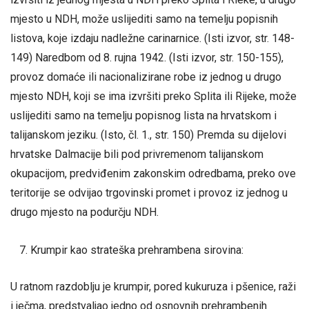
mjesto u NDH, može uslijediti samo na temelju popisnih
listova, koje izdaju nadležne carinarnice. (Isti izvor, str. 148-
149) Naredbom od 8. rujna 1942. (Isti izvor, str. 150-155),
provoz domaće ili nacionalizirane robe iz jednog u drugo
mjesto NDH, koji se ima izvršiti preko Splita ili Rijeke, može
uslijediti samo na temelju popisnog lista na hrvatskom i
talijanskom jeziku. (Isto, čl. 1., str. 150) Premda su dijelovi
hrvatske Dalmacije bili pod privremenom talijanskom
okupacijom, predviđenim zakonskim odredbama, preko ove
teritorije se odvijao trgovinski promet i provoz iz jednog u
drugo mjesto na podurčju NDH.
Krumpir kao strateška prehrambena sirovina:
U ratnom razdoblju je krumpir, pored kukuruza i pšenice, raži
i ječma, predstvaljao jedno od osnovnih prehrambenih