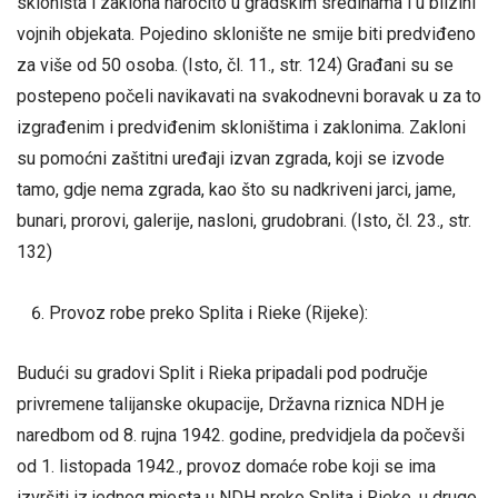
skloništa i zaklona naročito u gradskim sredinama i u blizini
vojnih objekata. Pojedino sklonište ne smije biti predviđeno
za više od 50 osoba. (Isto, čl. 11., str. 124) Građani su se
postepeno počeli navikavati na svakodnevni boravak u za to
izgrađenim i predviđenim skloništima i zaklonima. Zakloni
su pomoćni zaštitni uređaji izvan zgrada, koji se izvode
tamo, gdje nema zgrada, kao što su nadkriveni jarci, jame,
bunari, prorovi, galerije, nasloni, grudobrani. (Isto, čl. 23., str.
132)
Provoz robe preko Splita i Rieke (Rijeke):
Budući su gradovi Split i Rieka pripadali pod područje
privremene talijanske okupacije, Državna riznica NDH je
naredbom od 8. rujna 1942. godine, predvidjela da počevši
od 1. listopada 1942., provoz domaće robe koji se ima
izvršiti iz jednog mjesta u NDH preko Splita i Rieke, u drugo