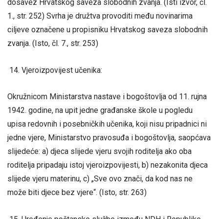
dosavez Hrvatskog saveza slobodnih zvanja. (Isti izvor, čl.
1., str. 252) Svrha je družtva provoditi među novinarima
ciljeve označene u propisniku Hrvatskog saveza slobodnih
zvanja. (Isto, čl. 7., str. 253)
Vjeroizpovijest učenika:
Okružnicom Ministarstva nastave i bogoštovlja od 11. rujna
1942. godine, na upit jedne građanske škole u pogledu
upisa redovnih i posebničkih učenika, koji nisu pripadnici ni
jedne vjere, Ministarstvo pravosuđa i bogoštovlja, saopćava
slijedeće: a) djeca slijede vjeru svojih roditelja ako oba
roditelja pripadaju istoj vjeroizpovijesti, b) nezakonita djeca
slijede vjeru materinu, c) „Sve ovo znači, da kod nas ne
može biti djece bez vjere“. (Isto, str. 263)