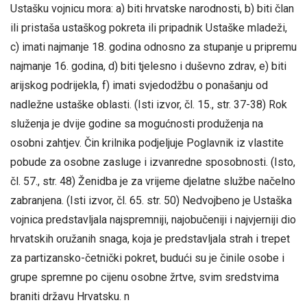
Ustašku vojnicu mora: a) biti hrvatske narodnosti, b) biti član
ili pristaša ustaškog pokreta ili pripadnik Ustaške mladeži,
c) imati najmanje 18. godina odnosno za stupanje u pripremu
najmanje 16. godina, d) biti tjelesno i duševno zdrav, e) biti
arijskog podrijekla, f) imati svjedodžbu o ponašanju od
nadležne ustaške oblasti. (Isti izvor, čl. 15., str. 37-38) Rok
služenja je dvije godine sa mogućnosti produženja na
osobni zahtjev. Čin krilnika podjeljuje Poglavnik iz vlastite
pobude za osobne zasluge i izvanredne sposobnosti. (Isto,
čl. 57., str. 48) Ženidba je za vrijeme djelatne službe načelno
zabranjena. (Isti izvor, čl. 65. str. 50) Nedvojbeno je Ustaška
vojnica predstavljala najspremniji, najobučeniji i najvjerniji dio
hrvatskih oružanih snaga, koja je predstavljala strah i trepet
za partizansko-četnički pokret, budući su je činile osobe i
grupe spremne po cijenu osobne žrtve, svim sredstvima
braniti državu Hrvatsku. n