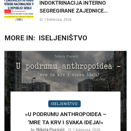
INDOKTRINACIJA INTERNO
SEGREGIRANE ZAJEDNICE…
1 kolovoza, 2026
MORE IN:
ISELJENIŠTVO
ISELJENIŠTVO
»U PODRUMU ANTHROPOIDEA –
‘MRE TA KRV I SVAKA IDEJA!«
Nikola Puzović
By
1 kolovoza, 2026