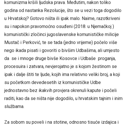
komunizma kršili ljudska prava. Međutim, nakon toliko
godina od nastanka Rezolucije, što se u vezi toga dogodilo
u Hrvatskoj? Gotovo ništa ili ipak malo. Naime, razotkriveni
su i napokon pravomoćno osuđeni (2018. u Njemačkoj )
komunistički zločinci jugoslavenske komunističke milicije
Mustač i Perković, te se tada (jedno vrijeme) počelo više
nego ikada pisati i govoriti o bivšim Udbašima, ali umjesto
da se i mnoge druge bivše Kosovce i Udbaše proganja,
procesuira i zatvara, nevjerojatno je s kojom žestinom se
ipak i dalje štiti te ljude, kojih ima relativno veliki broj, a koji
su početkom devedesetih iz komunističke Udbe
jednostavno bez ikakvih provjera okrenuli kapute i počeli
raditi, kao da se ništa nije dogodilo, u hrvatskim tajnim i inim
službama.
Za sobom su poveli i na stotine, odnosno tisuće izdajica i