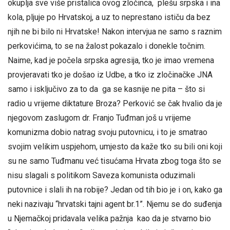
okuplja sve više pristalica ovog zločinca, plešu srpska i ina
kola, pljuje po Hrvatskoj, a uz to neprestano ističu da bez
njih ne bi bilo ni Hrvatske! Nakon intervjua ne samo s raznim
perkovićima, to se na žalost pokazalo i donekle točnim.
Naime, kad je počela srpska agresija, tko je imao vremena
provjeravati tko je došao iz Udbe, a tko iz zločinačke JNA
samo i isključivo za to da ga se kasnije ne pita – što si
radio u vrijeme diktature Broza? Perković se čak hvalio da je
njegovom zaslugom dr. Franjo Tuđman još u vrijeme
komunizma dobio natrag svoju putovnicu, i to je smatrao
svojim velikim uspjehom, umjesto da kaže tko su bili oni koji
su ne samo Tuđmanu već tisućama Hrvata zbog toga što se
nisu slagali s politikom Saveza komunista oduzimali
putovnice i slali ih na robije? Jedan od tih bio je i on, kako ga
neki nazivaju “hrvatski tajni agent br.1”. Njemu se do suđenja
u Njemačkoj pridavala velika pažnja kao da je stvarno bio