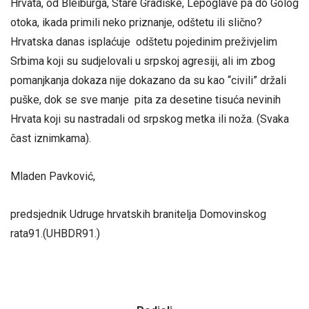
Hrvata, od Bleiburga, Stare Gradiške, Lepoglave pa do Golog
otoka, ikada primili neko priznanje, odštetu ili slično?
Hrvatska danas isplaćuje odštetu pojedinim preživjelim
Srbima koji su sudjelovali u srpskoj agresiji, ali im zbog
pomanjkanja dokaza nije dokazano da su kao “civili” držali
puške, dok se sve manje pita za desetine tisuća nevinih
Hrvata koji su nastradali od srpskog metka ili noža. (Svaka
čast iznimkama).
Mladen Pavković,
predsjednik Udruge hrvatskih branitelja Domovinskog
rata91.(UHBDR91.)