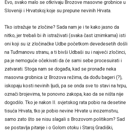
Evo, svako malo se otkrivaju Brozove masovne grobnice u
Sloveniji i Hrvatskoj koje su prepune nevinih Hrvata.
Tko istražuje te zločine? Sada nam je i te kako jasno da
nitko, jer trebali bi ih istraživati (svaka čast iznimkama) isti
oni koji su iz zločinačke Udbe početkom devedesetih došli
na Tuđmanovu stranu, a ti bivši Udbaši su i najveći zločinci,
pa je nemoguće očekivati da će sami sebe procesuirati i
zatvarati. Stoga nam se događa, kad se pronađe neka
masovna grobnica iz Brozova režima, da dođu bageri (?),
iskopaju kosti nevinih ljudi, pa se onda sve to stavi na hrpu,
označi brojevima, te ponovno zakopa, kao da se ništa nije
dogodilo. Tko je nakon II. svjetskog rata pobio na desetine
tisuća Hrvata, tko je pobio nevine Hrvate u inozemstvu,
samo zato što se nisu slagali s Brozovom politikom? Sad
se postavlja pitanje i o Golom otoku i Staroj Gradiški,