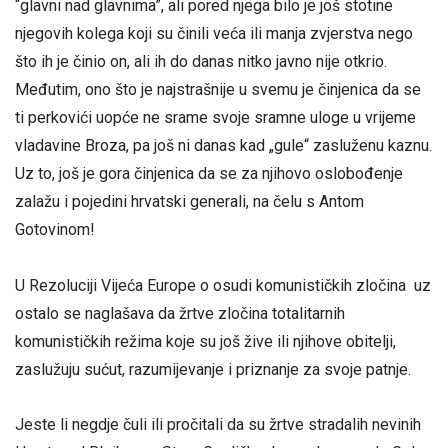
“glavni nad glavnima”, ali pored njega bilo je još stotine
njegovih kolega koji su činili veća ili manja zvjerstva nego
što ih je činio on, ali ih do danas nitko javno nije otkrio.
Međutim, ono što je najstrašnije u svemu je činjenica da se
ti perkovići uopće ne srame svoje sramne uloge u vrijeme
vladavine Broza, pa još ni danas kad „gule“ zasluženu kaznu.
Uz to, još je gora činjenica da se za njihovo oslobođenje
zalažu i pojedini hrvatski generali, na čelu s Antom
Gotovinom!
U Rezoluciji Vijeća Europe o osudi komunističkih zločina uz
ostalo se naglašava da žrtve zločina totalitarnih
komunističkih režima koje su još žive ili njihove obitelji,
zaslužuju sućut, razumijevanje i priznanje za svoje patnje.
Jeste li negdje čuli ili pročitali da su žrtve stradalih nevinih