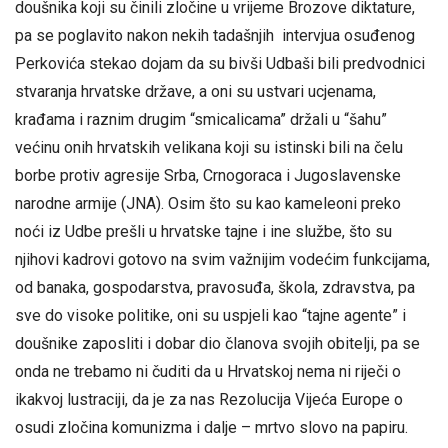
doušnika koji su činili zločine u vrijeme Brozove diktature,
pa se poglavito nakon nekih tadašnjih intervjua osuđenog
Perkovića stekao dojam da su bivši Udbaši bili predvodnici
stvaranja hrvatske države, a oni su ustvari ucjenama,
krađama i raznim drugim “smicalicama” držali u “šahu”
većinu onih hrvatskih velikana koji su istinski bili na čelu
borbe protiv agresije Srba, Crnogoraca i Jugoslavenske
narodne armije (JNA). Osim što su kao kameleoni preko
noći iz Udbe prešli u hrvatske tajne i ine službe, što su
njihovi kadrovi gotovo na svim važnijim vodećim funkcijama,
od banaka, gospodarstva, pravosuđa, škola, zdravstva, pa
sve do visoke politike, oni su uspjeli kao “tajne agente” i
doušnike zaposliti i dobar dio članova svojih obitelji, pa se
onda ne trebamo ni čuditi da u Hrvatskoj nema ni riječi o
ikakvoj lustraciji, da je za nas Rezolucija Vijeća Europe o
osudi zločina komunizma i dalje – mrtvo slovo na papiru.