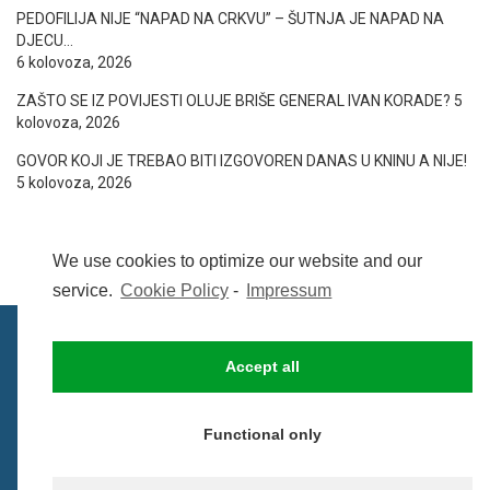
PEDOFILIJA NIJE “NAPAD NA CRKVU” – ŠUTNJA JE NAPAD NA
DJECU…
6 kolovoza, 2026
ZAŠTO SE IZ POVIJESTI OLUJE BRIŠE GENERAL IVAN KORADE?
5
kolovoza, 2026
GOVOR KOJI JE TREBAO BITI IZGOVOREN DANAS U KNINU A NIJE!
5 kolovoza, 2026
We use cookies to optimize our website and our
service.
Cookie Policy
-
Impressum
Accept all
IMPRESSUM
UVIJETI KORIŠTENJA
COOKIE POLICY (EU)
Functional only
© BezCenzure 2017 - Izradio i održava
Inpendio