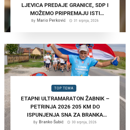
LJEVICA PREDAJE GRANICE, SDP I
MOŽEMO PRIPREMAJU ISTI
SCENARIJ ZA HRVATSKU….
Mario Perković
By
31 srpnja, 2026
TOP TEMA
ETAPNI ULTRAMARATON ŽABNIK –
PETRINJA 2026 205 KM DO
ISPUNJENJA SNA ZA BRANKA
Branko Šubić
ŠUBIĆA…
By
30 srpnja, 2026