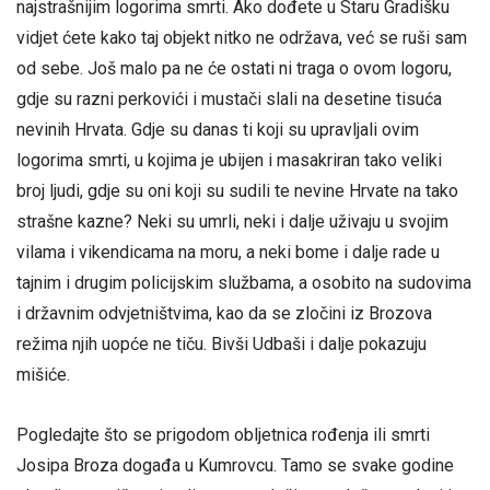
najstrašnijim logorima smrti. Ako dođete u Staru Gradišku
vidjet ćete kako taj objekt nitko ne održava, već se ruši sam
od sebe. Još malo pa ne će ostati ni traga o ovom logoru,
gdje su razni perkovići i mustači slali na desetine tisuća
nevinih Hrvata. Gdje su danas ti koji su upravljali ovim
logorima smrti, u kojima je ubijen i masakriran tako veliki
broj ljudi, gdje su oni koji su sudili te nevine Hrvate na tako
strašne kazne? Neki su umrli, neki i dalje uživaju u svojim
vilama i vikendicama na moru, a neki bome i dalje rade u
tajnim i drugim policijskim službama, a osobito na sudovima
i državnim odvjetništvima, kao da se zločini iz Brozova
režima njih uopće ne tiču. Bivši Udbaši i dalje pokazuju
mišiće.
Pogledajte što se prigodom obljetnica rođenja ili smrti
Josipa Broza događa u Kumrovcu. Tamo se svake godine