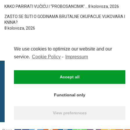
KAKO PARIRATI VUČIĆU I “PROBOSANCIMA”…
8 kolovoza, 2026
ZAŠTO SE ŠUTI O GODINAMA BRUTALNE OKUPACIJE VUKOVARA I
KNINA?
8 kolovoza, 2026
We use cookies to optimize our website and our
service.
Cookie Policy
-
Impressum
Accept all
IMPRESSUM
UVIJETI KORIŠTENJA
COOKIE POLICY (EU)
Functional only
© BezCenzure 2017 - Izradio i održava
Inpendio
View preferences
0