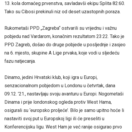
13. kola domaćeg prvenstva, savladavši ekipu Splita 82:60.
Tako su Cibosi prekinuli niz od deset uzastopnih poraza.
Rukometaši PPD „Zagreba“ ostvarili su vrijednu i važnu
pobjedu nad Vardarom, konačnim rezultatom 23:22. Tako je
PPD Zagreb, došao do druge pobjede u posljednje i zasjeo
na 6. mjesto, skupine A Lige prvaka, koje vodi u sljedeću
fazu natjecanja.
Dinamo, jedini Hrvatski klub, koji igra u Europi,
senzacionalnom pobjedom u Londonu u četvrtak, dana
09.12. ’21., nastavljaju svoju avanturu u Europi. Nogometaši
Dinama i prije londonskog ogleda protiv West Hama,
osigurali su ‘europsko proljeće’. Bilo je samo upitno hoće li
nastaviti svoj put u Europskoj ligi ili će preseliti u
Konferencijsku ligu. West Ham je već ranije osigurao prvo