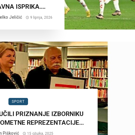
AVNA ISPRIKA….
lko Jeličić
9 lipnja, 2026
SPORT
UČILI PRIZNANJE IZBORNIKU
KOMETNE REPREZENTACIJE…
n Pišković
15 ožujka, 2025