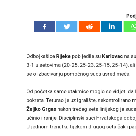
Podj
Odbojkašice
Rijeke
pobijedile su
Karlovac
na su
3-1 u setovima (20-25, 25-23, 25-15, 25-14), ali v
se o izbacivanju pomoćnog suca usred meča.
Od početka same utakmice moglo se vidjeti da l
pokreta. Teturao je uz igralište, nekontrolirano 
Željko Grgas
nakon trećeg seta linijskog je suca 
učinio i ranije. Disciplinski suci Hrvatskoga odb
U jednom trenutku tijekom drugog seta čak i pao