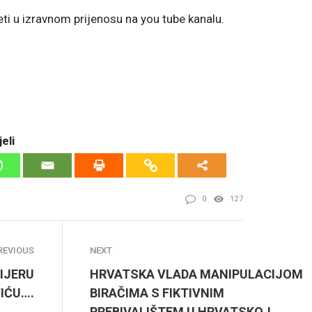
eti u izravnom prijenosu na you tube kanalu.
eli
0
127
REVIOUS
NEXT
IJERU
HRVATSKA VLADA MANIPULACIJOM
IĆU….
BIRAČIMA S FIKTIVNIM
PREBIVALIŠTEM U HRVATSKOJ