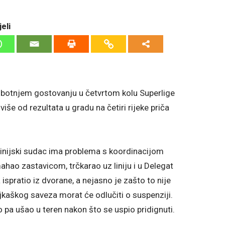
eli
botnjem gostovanju u četvrtom kolu Superlige
iše od rezultata u gradu na četiri rijeke priča
inijski sudac ima problema s koordinacijom
mahao zastavicom, trčkarao uz liniju i u Delegat
ispratio iz dvorane, a nejasno je zašto to nije
ojkaškog saveza morat će odlučiti o suspenziji.
 pa ušao u teren nakon što se uspio pridignuti.