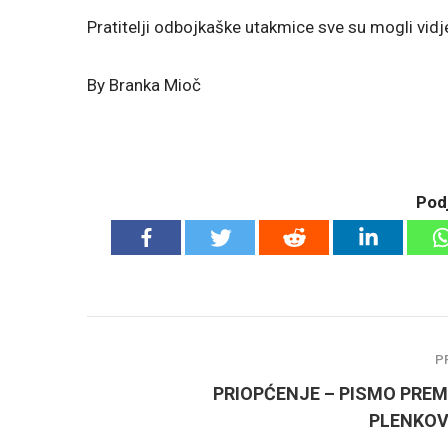
Pratitelji odbojkaške utakmice sve su mogli vidj
By Branka Mioč
Podj
P
PRIOPĆENJE – PISMO PREM
PLENKOV