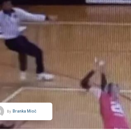
Branka Mioč
By