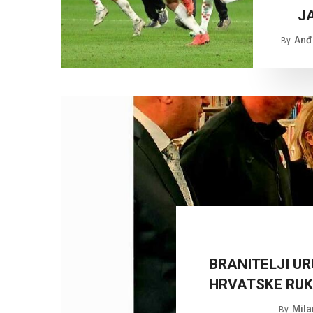
J
Anđe
By
BRANITELJI UR
HRVATSKE RU
Mila
By