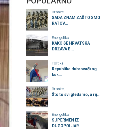
POPULARNO
Branitelji
SADA ZNAM ZAŠTO SMO
RATOV...
Energetika
KAKO SE HRVATSKA
DRŽAVA B...
Politika
Republika dubrovačkog
kuk...
Branitelji
Što to svi gledamo, a rij...
Energetika
SUPERMEN IZ
DUGOPOLJAR...