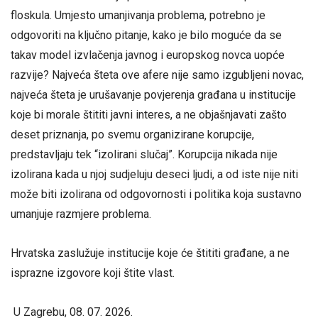
floskula. Umjesto umanjivanja problema, potrebno je
odgovoriti na ključno pitanje, kako je bilo moguće da se
takav model izvlačenja javnog i europskog novca uopće
razvije? Najveća šteta ove afere nije samo izgubljeni novac,
najveća šteta je urušavanje povjerenja građana u institucije
koje bi morale štititi javni interes, a ne objašnjavati zašto
deset priznanja, po svemu organizirane korupcije,
predstavljaju tek “izolirani slučaj”. Korupcija nikada nije
izolirana kada u njoj sudjeluju deseci ljudi, a od iste nije niti
može biti izolirana od odgovornosti i politika koja sustavno
umanjuje razmjere problema.
Hrvatska zaslužuje institucije koje će štititi građane, a ne
isprazne izgovore koji štite vlast.
U Zagrebu, 08. 07. 2026.