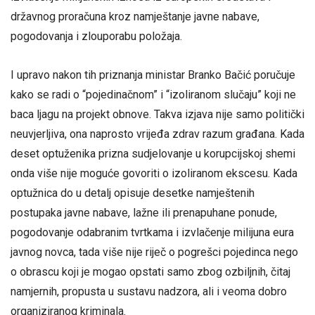
državnog proračuna kroz namještanje javne nabave,
pogodovanja i zlouporabu položaja.
I upravo nakon tih priznanja ministar Branko Bačić poručuje
kako se radi o “pojedinačnom” i “izoliranom slučaju” koji ne
baca ljagu na projekt obnove. Takva izjava nije samo politički
neuvjerljiva, ona naprosto vrijeđa zdrav razum građana. Kada
deset optuženika prizna sudjelovanje u korupcijskoj shemi
onda više nije moguće govoriti o izoliranom ekscesu. Kada
optužnica do u detalj opisuje desetke namještenih
postupaka javne nabave, lažne ili prenapuhane ponude,
pogodovanje odabranim tvrtkama i izvlačenje milijuna eura
javnog novca, tada više nije riječ o pogrešci pojedinca nego
o obrascu koji je mogao opstati samo zbog ozbiljnih, čitaj
namjernih, propusta u sustavu nadzora, ali i veoma dobro
organiziranog kriminala.