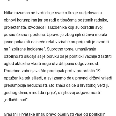
Nitko razuman ne tvrdi da je svatko tko je sudjelovao u
obnovi korumpiran jer se radi o tisućama poštenih radnika,
projektanata, izvođača i službenika koji su odradili svoj
posao časno i pošteno. Upravo je zbog njih država morala
jasno pokazati da neće relativizirati korupciju niti je svoditi
na “izolirane incidente”. Suprotno tome, umanjivanje
ozbiljnosti slučaja šalje poruku da je politički važnije zaštititi
ugled aktualne vlasti nego utvrditi punu odgovornost.
Posebno zabrinjava što postupak protiv preostalih 19
optuženika tek slijedi, a svi znamo da u pravnoj državi vrijedi
presumpcija nedužnosti, što znači da će u hrvatskoj verziji,
„jednog dana, a možda i prije“, o njihovoj odgovornosti
„odlučiti sud“.
Građani Hrvatske imaju pravo očekivati više od političkih