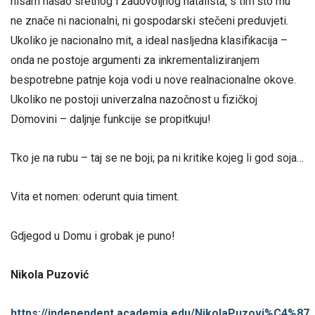
nisam našao sretnog i zadovoljnog natalista, s tim što mu
ne znače ni nacionalni, ni gospodarski stečeni preduvjeti.
Ukoliko je nacionalno mit, a ideal nasljedna klasifikacija –
onda ne postoje argumenti za inkrementaliziranjem
bespotrebne patnje koja vodi u nove realnacionalne okove.
Ukoliko ne postoji univerzalna nazočnost u fizičkoj
Domovini – daljnje funkcije se propitkuju!
Tko je na rubu – taj se ne boji; pa ni kritike kojeg li god soja…
Vita et nomen: oderunt quia timent.
Gdjegod u Domu i grobak je puno!
Nikola Puzović
https://independent.academia.edu/NikolaPuzovi%C4%87