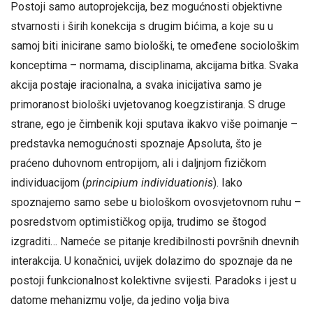
Postoji samo autoprojekcija, bez mogućnosti objektivne
stvarnosti i širih konekcija s drugim bićima, a koje su u
samoj biti inicirane samo biološki, te omeđene sociološkim
konceptima – normama, disciplinama, akcijama bitka. Svaka
akcija postaje iracionalna, a svaka inicijativa samo je
primoranost biološki uvjetovanog koegzistiranja. S druge
strane, ego je čimbenik koji sputava ikakvo više poimanje –
predstavka nemogućnosti spoznaje Apsoluta, što je
praćeno duhovnom entropijom, ali i daljnjom fizičkom
individuacijom (
principium individuationis
). Iako
spoznajemo samo sebe u biološkom ovosvjetovnom ruhu –
posredstvom optimističkog opija, trudimo se štogod
izgraditi… Nameće se pitanje kredibilnosti površnih dnevnih
interakcija. U konačnici, uvijek dolazimo do spoznaje da ne
postoji funkcionalnost kolektivne svijesti. Paradoks i jest u
datome mehanizmu volje, da jedino volja biva