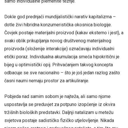
samo individualne plemenite težnje.
Dokle god prednjači mundijalistički narativ kapitalizma –
dotle živi hibridna konzumeristička okosnica biologije.
Čovjek postaje materijalni proizvod (kakav eksterno i jest), a
svaki oblik prikupljanja novog društvenog materijalnog
proizvoda (složenije interakcije) označavaju individualni
etički poraz. Individualna akumulacija smeća hipokritični je
bijeg u optimistički opij. Prihvaćanjem takvog koncepta
odbacuje se sve nacionalno – što je još jedan razlog zašto
časni naumi nemaju prostor za artikuliranje.
Pobjeda nad samim sobom je najteža, ali samo njome
uspostavlja se preduvjet za potpuno izopćenje iz okvira
tržišnih bioloških predstavki. Daljnji natalizam u metežu
svjetova postaje sadističko fizičko utjelovljenje. Nikada