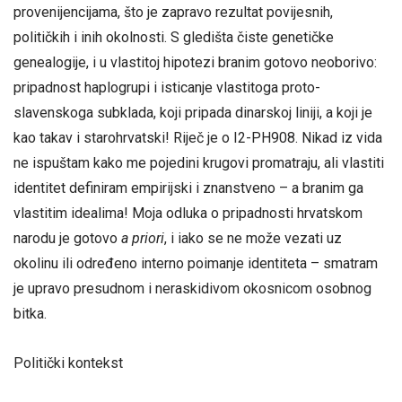
provenijencijama, što je zapravo rezultat povijesnih,
političkih i inih okolnosti. S gledišta čiste genetičke
genealogije, i u vlastitoj hipotezi branim gotovo neoborivo:
pripadnost haplogrupi i isticanje vlastitoga proto-
slavenskoga subklada, koji pripada dinarskoj liniji, a koji je
kao takav i starohrvatski! Riječ je o I2-PH908. Nikad iz vida
ne ispuštam kako me pojedini krugovi promatraju, ali vlastiti
identitet definiram empirijski i znanstveno – a branim ga
vlastitim idealima! Moja odluka o pripadnosti hrvatskom
narodu je gotovo
a priori
, i iako se ne može vezati uz
okolinu ili određeno interno poimanje identiteta – smatram
je upravo presudnom i neraskidivom okosnicom osobnog
bitka.
Politički kontekst