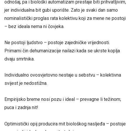
odnošaj, pa i biološki automatizam prestaje biti prihvatljivim,
jer individualna bit gubi uporište. Zato je svaki dan samo
nominalistički proglas rata kolektivu koji za mene ne postoji
– bez ideala nema ni čovjeka.
Ne postoji ljudstvo – postoje zajedničke vrijednosti.
Primarni čin dehumanizacije nailazi kada se ukrste koplja
dvaju smrtnika.
Individualno ovosvjetovno nestaje u sebstvu – kolektivna
svijest je nedostižna.
Empirijsko breme nosi pozu i ideal – prevagne li težinom;
puca i zadnja nit!
Optimistički opij producira mit biološkog nasljeđa – postoje