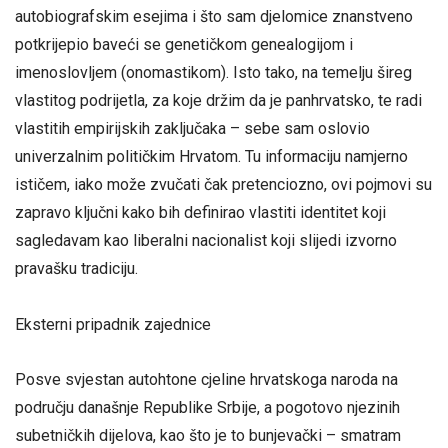
autobiografskim esejima i što sam djelomice znanstveno
potkrijepio baveći se genetičkom genealogijom i
imenoslovljem (onomastikom). Isto tako, na temelju šireg
vlastitog podrijetla, za koje držim da je panhrvatsko, te radi
vlastitih empirijskih zaključaka – sebe sam oslovio
univerzalnim političkim Hrvatom. Tu informaciju namjerno
ističem, iako može zvučati čak pretenciozno, ovi pojmovi su
zapravo ključni kako bih definirao vlastiti identitet koji
sagledavam kao liberalni nacionalist koji slijedi izvorno
pravašku tradiciju.
Eksterni pripadnik zajednice
Posve svjestan autohtone cjeline hrvatskoga naroda na
području današnje Republike Srbije, a pogotovo njezinih
subetničkih dijelova, kao što je to bunjevački – smatram