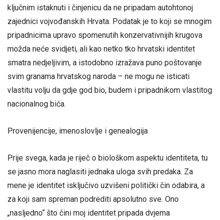
ključnim istaknuti i činjenicu da ne pripadam autohtonoj
zajednici vojvođanskih Hrvata. Podatak je to koji se mnogim
pripadnicima upravo spomenutih konzervativnijih krugova
možda neće svidjeti, ali kao netko tko hrvatski identitet
smatra nedjeljivim, a istodobno izražava puno poštovanje
svim granama hrvatskog naroda – ne mogu ne isticati
vlastitu volju da gdje god bio, budem i pripadnikom vlastitog
nacionalnog bića.
Provenijencije, imenoslovlje i genealogija
Prije svega, kada je riječ o biološkom aspektu identiteta, tu
se jasno mora naglasiti jednaka uloga svih predaka. Za
mene je identitet isključivo uzvišeni politički čin odabira, a
za koji sam spreman podrediti apsolutno sve. Ono
„nasljedno“ što čini moj identitet pripada dvjema