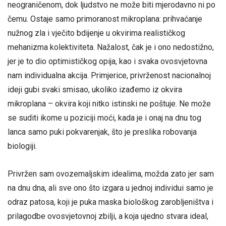
neograničenom, dok ljudstvo ne može biti mjerodavno ni po
čemu. Ostaje samo primoranost mikroplana: prihvaćanje
nužnog zla i vječito bdijenje u okvirima realističkog
mehanizma kolektiviteta. Nažalost, čak je i ono nedostižno,
jer je to dio optimističkog opija, kao i svaka ovosvjetovna
nam individualna akcija. Primjerice, privrženost nacionalnoj
ideji gubi svaki smisao, ukoliko izađemo iz okvira
mikroplana – okvira koji nitko istinski ne poštuje. Ne može
se suditi ikome u poziciji moći, kada je i onaj na dnu tog
lanca samo puki pokvarenjak, što je preslika robovanja
biologiji.
Privržen sam ovozemaljskim idealima, možda zato jer sam
na dnu dna, ali sve ono što izgara u jednoj individui samo je
odraz patosa, koji je puka maska biološkog zarobljeništva i
prilagodbe ovosvjetovnoj zbilji, a koja ujedno stvara ideal,