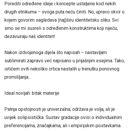
Porediti određene ideje i koncepte ustaljene kod nekih
drugih etnikuma – ovoga puta neću činiti. No, upravo okvir o
kojem govorim sagledava (naj)širu identitetsku sliku. Svi
smo se mi susreli s određenim konstruktima koji niječu,
dezavuiraju naš identitet!
Nakon izdvojenoga dijela što napisah – nastavljam
sublimirati zapravo već napisano u prijašnjim esejima. Tako,
ističem ovih nekoliko crtica nastalih u trenutku ponovnog
promišljanja…
Ideal novijah: bitak materije
Patnja opstojnosti je univerzalna; održava je volja, ali je
uvijek solipsistička. Sustav gradacije ovisi o individualnim
preferencijama, značajkama, ali i empirijskim postavkama.